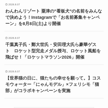
2026.8.07
わんわんリゾート 粟津の”看板犬”の名前をみんな
で決めよう！Instagramで「お名前募集キャンペ
ーン」を8月8日(土)より開催
2026.8.07
千葉真子氏・鄭大世氏・安田理大氏ら豪華ゲス
ト ロケット型完走メダル授与、ロケット風船を
飛ばせ！「ロケットマラソン2026」開催
2026.8.07
【世界猫の日に、猫たちの幸せを願って。】コス
モウォーター「にゃんモデル」×フェリシモ「猫
部」がコラボキャンペーンを実施