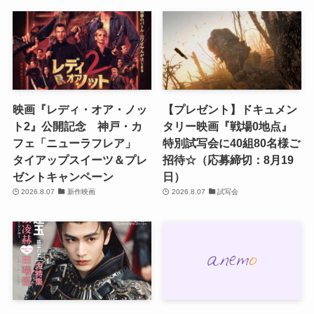
映画『レディ・オア・ノッ
【プレゼント】ドキュメン
ト2』公開記念 神戸・カ
タリー映画『戦場0地点』
フェ「ニューラフレア」
特別試写会に40組80名様ご
タイアップスイーツ＆プレ
招待☆（応募締切：8月19
ゼントキャンペーン
日）
2026.8.07
新作映画
2026.8.07
試写会