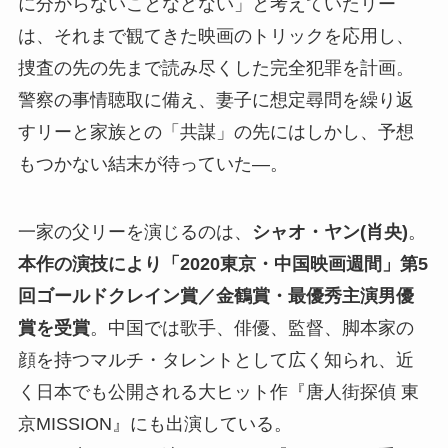
に分からないことなどない」と考えていたリー
は、それまで観てきた映画のトリックを応用し、
捜査の先の先まで読み尽くした完全犯罪を計画。
警察の事情聴取に備え、妻子に想定尋問を繰り返
すリーと家族との「共謀」の先にはしかし、予想
もつかない結末が待っていた―。
一家の父リーを演じるのは、
シャオ・ヤン(肖央)
。
本作の演技により「2020東京・中国映画週間」第5
回ゴールドクレイン賞／金鶴賞・最優秀主演男優
賞を受賞
。中国では歌手、俳優、監督、脚本家の
顔を持つマルチ・タレントとして広く知られ、近
く日本でも公開される大ヒット作『唐人街探偵 東
京MISSION』にも出演している。