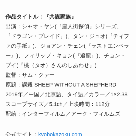
作品タイトル：『共謀家族』
出演：シャオ・ヤン(『唐人街探偵』シリーズ、
『ドラゴン・ブレイド』)、タン・ジュオ(『チィフ
ァの手紙』)、ジョアン・チェン(『ラストエンペラ
ー』)、フィリップ・キョン(『追龍』)、チョン・
プイ(『桃（タオ）さんのしあわせ』)
監督：サム・クァー
原題：誤殺 SHEEP WITHOUT A SHEPHERD
2019年／中国／北京語、タイ語／カラー／1×2.38
スコープサイズ／5.1ch／上映時間：112分
配給：インターフィルム／アーク・フィルムズ
公式サイト：
kyobokazoku.com