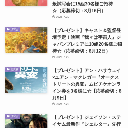
般試写会に15組30名様ご招待
☆（応募締切：8月16日）
2026.7.30
【プレゼント】キャスト＆監督登
試写会
壇予定！映画『我々は宇宙人』ジ
ャパンプレミアに10組20名様ご招
待☆（応募締切：8月12日）
2026.7.29
【プレゼント】アン・ハサウェイ
鑑賞券
×ユアン・マクレガー『オークス
トリートの異変』ムビチケオンラ
イン券を3名様に☆【応募締切：8
月9日】
2026.7.28
【プレゼント】ジェイソン・ステ
試写会
イサム最新作『シェルター』先行