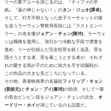
リーの妻アユーを演じるのは、『チィファの手
紙』『薬の神じゃない！』の
タン・ジュオ(譚卓)
。
そして、行方不明となった息子スーチャットの後
を追うラーウェン警察局長役には『ラストエンペ
ラー』の名女優
ジョアン・チェン(陳沖)
。ラーウェ
ンは職権を濫用し、強引かつ冷酷な手段で捜査を
進め、リーが仕組んだ完全犯罪を鋭く追及。罪を
隠そうとする者、罪を暴こうとする者が、それぞ
れの愛する我が子のために知力を尽す頭脳戦が、
この作品の大きな見どころになっている。
その他、香港映画界の名脇役
フィリップ・キョン
(姜皓文)
と
チョン・プイ(秦沛)
の助演、そして一家
の長女ピンピン役をジョアン・チェンの次女、
オ
ードリー・ホイ
が演じているのも話題だ。