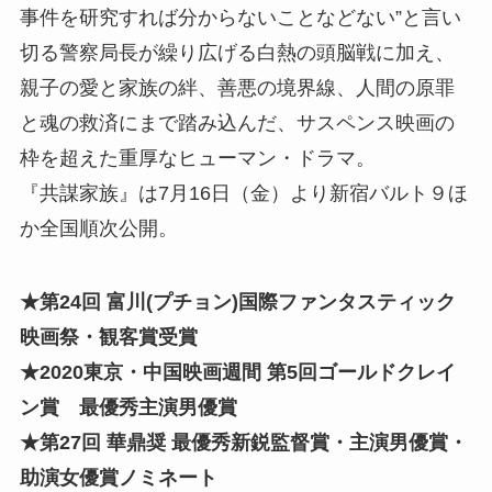
事件を研究すれば分からないことなどない”と言い
切る警察局長が繰り広げる白熱の頭脳戦に加え、
親子の愛と家族の絆、善悪の境界線、人間の原罪
と魂の救済にまで踏み込んだ、サスペンス映画の
枠を超えた重厚なヒューマン・ドラマ。
『共謀家族』は7月16日（金）より新宿バルト９ほ
か全国順次公開。
★第24回 富川(プチョン)国際ファンタスティック
映画祭・観客賞受賞
★2020東京・中国映画週間 第5回ゴールドクレイ
ン賞 最優秀主演男優賞
★第27回 華鼎奨 最優秀新鋭監督賞・主演男優賞・
助演女優賞ノミネート