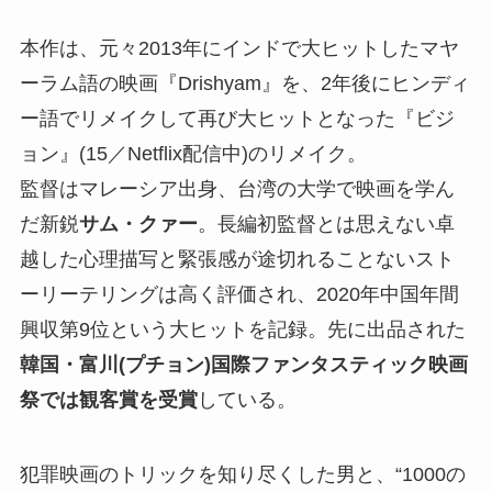
本作は、元々2013年にインドで大ヒットしたマヤ
ーラム語の映画『Drishyam』を、2年後にヒンディ
ー語でリメイクして再び大ヒットとなった『ビジ
ョン』(15／Netflix配信中)のリメイク。
監督はマレーシア出身、台湾の大学で映画を学ん
だ新鋭
サム・クァー
。長編初監督とは思えない卓
越した心理描写と緊張感が途切れることないスト
ーリーテリングは高く評価され、2020年中国年間
興収第9位という大ヒットを記録。先に出品された
韓国・富川(プチョン)国際ファンタスティック映画
祭では観客賞を受賞
している。
犯罪映画のトリックを知り尽くした男と、“1000の