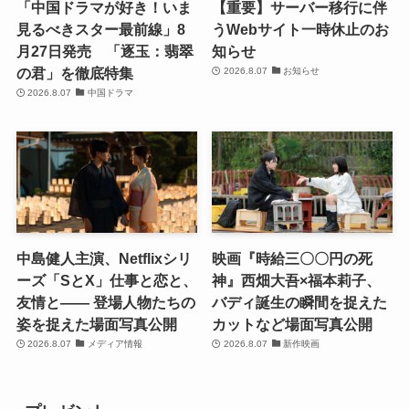
「中国ドラマが好き！いま
【重要】サーバー移行に伴
見るべきスター最前線」8
うWebサイト一時休止のお
月27日発売 「逐玉：翡翠
知らせ
の君」を徹底特集
2026.8.07
お知らせ
2026.8.07
中国ドラマ
中島健人主演、Netflixシリ
映画『時給三〇〇円の死
ーズ「SとX」仕事と恋と、
神』西畑大吾×福本莉子、
友情と―― 登場人物たちの
バディ誕生の瞬間を捉えた
姿を捉えた場面写真公開
カットなど場面写真公開
2026.8.07
メディア情報
2026.8.07
新作映画