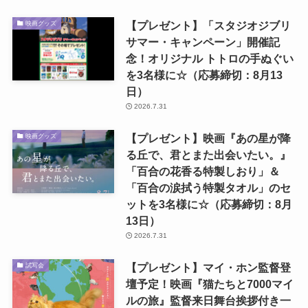
【プレゼント】「スタジオジブリ
映画グッズ
サマー・キャンペーン」開催記
念！オリジナル トトロの手ぬぐい
を3名様に☆（応募締切：8月13
日）
2026.7.31
【プレゼント】映画『あの星が降
映画グッズ
る丘で、君とまた出会いたい。』
「百合の花香る特製しおり」＆
「百合の涙拭う特製タオル」のセ
ットを3名様に☆（応募締切：8月
13日）
2026.7.31
【プレゼント】マイ・ホン監督登
試写会
壇予定！映画『猫たちと7000マイ
ルの旅』監督来日舞台挨拶付き一