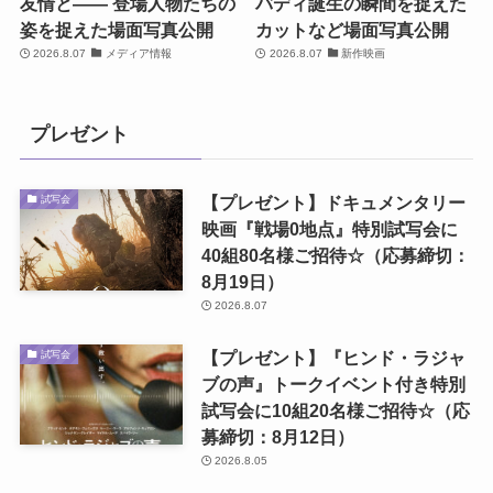
友情と―― 登場人物たちの
バディ誕生の瞬間を捉えた
姿を捉えた場面写真公開
カットなど場面写真公開
2026.8.07
メディア情報
2026.8.07
新作映画
プレゼント
【プレゼント】ドキュメンタリー
試写会
映画『戦場0地点』特別試写会に
40組80名様ご招待☆（応募締切：
8月19日）
2026.8.07
【プレゼント】『ヒンド・ラジャ
試写会
ブの声』トークイベント付き特別
試写会に10組20名様ご招待☆（応
募締切：8月12日）
2026.8.05