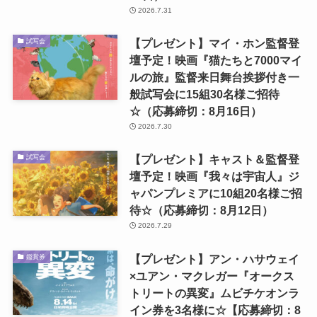
2026.7.31
【プレゼント】マイ・ホン監督登
試写会
壇予定！映画『猫たちと7000マイ
ルの旅』監督来日舞台挨拶付き一
般試写会に15組30名様ご招待
☆（応募締切：8月16日）
2026.7.30
【プレゼント】キャスト＆監督登
試写会
壇予定！映画『我々は宇宙人』ジ
ャパンプレミアに10組20名様ご招
待☆（応募締切：8月12日）
2026.7.29
【プレゼント】アン・ハサウェイ
鑑賞券
×ユアン・マクレガー『オークス
トリートの異変』ムビチケオンラ
イン券を3名様に☆【応募締切：8