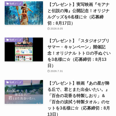
【プレゼント】実写映画『モアナ
映画グッズ
と伝説の海』公開記念！オリジナ
ルグッズを6名様に☆（応募締
切：8月17日）
2026.8.05
【プレゼント】「スタジオジブリ
映画グッズ
サマー・キャンペーン」開催記
念！オリジナル トトロの手ぬぐい
を3名様に☆（応募締切：8月13
日）
2026.7.31
【プレゼント】映画『あの星が降
映画グッズ
る丘で、君とまた出会いたい。』
「百合の花香る特製しおり」＆
「百合の涙拭う特製タオル」のセ
ットを3名様に☆（応募締切：8月
13日）