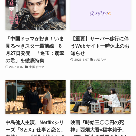
「中国ドラマが好き！いま
【重要】サーバー移行に伴
見るべきスター最前線」8
うWebサイト一時休止のお
月27日発売 「逐玉：翡翠
知らせ
の君」を徹底特集
2026.8.07
お知らせ
2026.8.07
中国ドラマ
中島健人主演、Netflixシリ
映画『時給三〇〇円の死
ーズ「SとX」仕事と恋と、
神』西畑大吾×福本莉子、