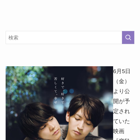
6月5日
（金）
より公
開が予
定され
ていた
映画