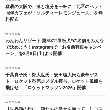
猛暑の大阪で、涼と塩分を一杯に！北区のペット
同伴カフェが「ソルティーレモンジュース」を無
料配布
2026.8.07
わんわんリゾート 粟津の”看板犬”の名前をみんな
で決めよう！Instagramで「お名前募集キャンペ
ーン」を8月8日(土)より開催
2026.8.07
千葉真子氏・鄭大世氏・安田理大氏ら豪華ゲス
ト ロケット型完走メダル授与、ロケット風船を
飛ばせ！「ロケットマラソン2026」開催
2026.8.07
【世界猫の日に、猫たちの幸せを願って。】コス