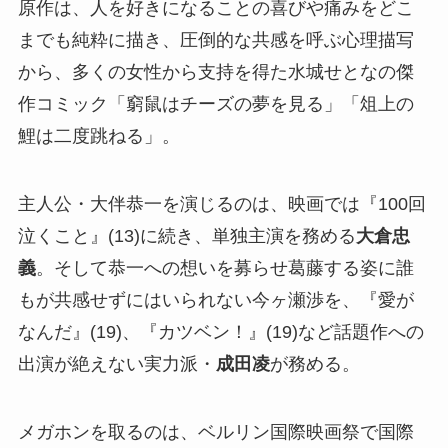
原作は、人を好きになることの喜びや痛みをどこ
までも純粋に描き、圧倒的な共感を呼ぶ心理描写
から、多くの女性から支持を得た水城せとなの傑
作コミック「窮鼠はチーズの夢を見る」「俎上の
鯉は二度跳ねる」。
主人公・大伴恭一を演じるのは、映画では『100回
泣くこと』(13)に続き、単独主演を務める
大倉忠
義
。そして恭一への想いを募らせ葛藤する姿に誰
もが共感せずにはいられない今ヶ瀬渉を、『愛が
なんだ』(19)、『カツベン！』(19)など話題作への
出演が絶えない実力派・
成田凌
が務める。
メガホンを取るのは、ベルリン国際映画祭で国際