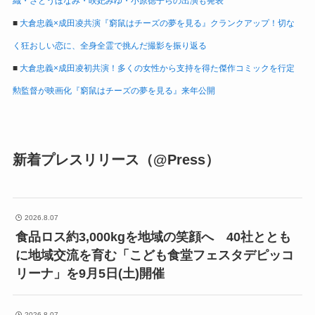
織・さとうほなみ・咲妃みゆ・小原徳子らの出演も発表
■
大倉忠義×成田凌共演『窮鼠はチーズの夢を見る』クランクアップ！切な
く狂おしい恋に、全身全霊で挑んだ撮影を振り返る
■
大倉忠義×成田凌初共演！多くの女性から支持を得た傑作コミックを行定
勲監督が映画化『窮鼠はチーズの夢を見る』来年公開
新着プレスリリース（@Press）
2026.8.07
食品ロス約3,000kgを地域の笑顔へ 40社ととも
に地域交流を育む「こども食堂フェスタデピッコ
リーナ」を9月5日(土)開催
2026.8.07