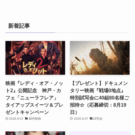
新着記事
映画『レディ・オア・ノッ
【プレゼント】ドキュメン
ト2』公開記念 神戸・カ
タリー映画『戦場0地点』
フェ「ニューラフレア」
特別試写会に40組80名様ご
タイアップスイーツ＆プレ
招待☆（応募締切：8月19
ゼントキャンペーン
日）
2026.8.07
新作映画
2026.8.07
試写会