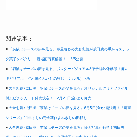
関連記事：
■
『窮鼠はチーズの夢を見る』部屋着姿の大倉忠義が成田凌の手からスナッ
ク菓子をパクリ･･･新場面写真解禁！ ―6/5公開
■
『窮鼠はチーズの夢を見る』ポスタービジュアル&予告編映像解禁！痛い
ほどリアル、揺れ動くふたりの狂おしくも切ない恋
■
大倉忠義×成田凌『窮鼠はチーズの夢を見る』オリジナルクリアファイル
付ムビチケカード発売決定！―2月21日(金)より発売
■
大倉忠義×成田凌『窮鼠はチーズの夢を見る』6月5日(金)公開決定！「窮鼠
シリーズ」11年ぶりの完全新作よみきりの掲載も
■
大倉忠義×成田凌『窮鼠はチーズの夢を見る』場面写真が解禁！吉田志