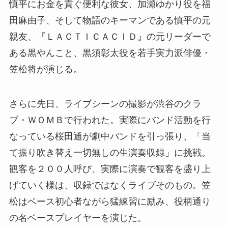
慎平にお金を貢ぐ便利な彼女、加瀬ゆかり役を福
田麻由子、そして物語のキーマンである慎平の元
親友、『ＬＡＣＴＩＣＡＣＩＤ』の元リーダーで
ある黒やんこと、黒須彰太役を若手実力派俳優・
笠松将が演じる。
さらに先日、ライブシーンの撮影が渋谷のクラ
ブ・ＷＯＭＢで行われた。実際にバンド活動を行
なっている桜田通が劇中バンドを引っ張り、「当
て振り吹き替え一切無しの生演奏収録」に挑戦。
観客を２００人呼び、実際に演奏で観客を盛り上
げていく様は、収録ではなくライブそのもの。笠
松はベース初心者ながら猛練習に励み、役柄通り
の名ベースプレイヤーを演じた。