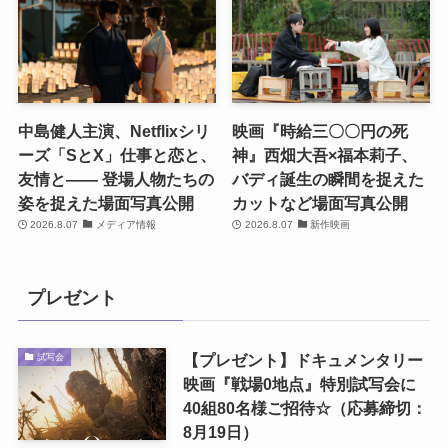
中島健人主演、Netflixシリ
映画『時給三〇〇円の死
ーズ「SとX」仕事と恋と、
神』西畑大吾×福本莉子、
友情と―― 登場人物たちの
バディ誕生の瞬間を捉えた
姿を捉えた場面写真公開
カットなど場面写真公開
2026.8.07
メディア情報
2026.8.07
新作映画
プレゼント
【プレゼント】ドキュメンタリー
試写会
映画『戦場0地点』特別試写会に
40組80名様ご招待☆（応募締切：
8月19日）