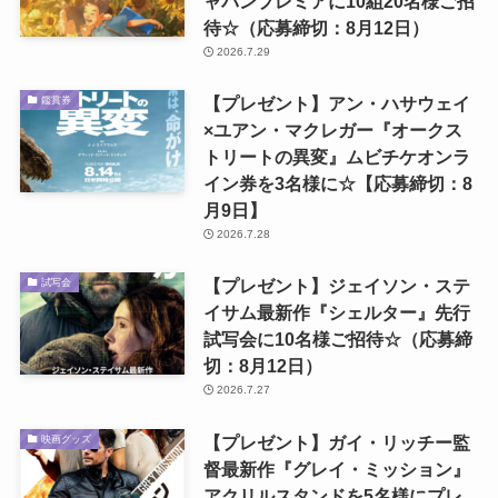
ャパンプレミアに10組20名様ご招
待☆（応募締切：8月12日）
2026.7.29
【プレゼント】アン・ハサウェイ
鑑賞券
×ユアン・マクレガー『オークス
トリートの異変』ムビチケオンラ
イン券を3名様に☆【応募締切：8
月9日】
2026.7.28
【プレゼント】ジェイソン・ステ
試写会
イサム最新作『シェルター』先行
試写会に10名様ご招待☆（応募締
切：8月12日）
2026.7.27
【プレゼント】ガイ・リッチー監
映画グッズ
督最新作『グレイ・ミッション』
アクリルスタンドを5名様にプレ