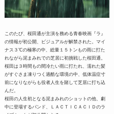
このたび、桜田通が主演を務める青春映画『ラ』
の情報が初公開、ビジュアルが解禁された。マイ
ナス３℃の極寒の中、総量１５トンもの雨に打た
れながら泥まみれでの芝居に初挑戦した桜田通。
桜田は３時間もの間冷たい雨に打たれ、濡れた髪
がすぐさま凍りつく過酷な環境の中、低体温症寸
前になりながらも役者人生を賭して芝居に打ち込
んだ。
桜田の人生初となる泥まみれのショットの他、劇
中に登場するバンド、ＬＡＣＴＩＣＡＣＩＤのラ