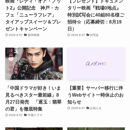
映画『レディ・オア・ノッ
【プレゼント】ドキュメン
ト2』公開記念 神戸・カ
タリー映画『戦場0地点』
フェ「ニューラフレア」
特別試写会に40組80名様ご
タイアップスイーツ＆プレ
招待☆（応募締切：8月19
ゼントキャンペーン
日）
2026.8.07
新作映画
2026.8.07
試写会
「中国ドラマが好き！いま
【重要】サーバー移行に伴
見るべきスター最前線」8
うWebサイト一時休止のお
月27日発売 「逐玉：翡翠
知らせ
の君」を徹底特集
2026.8.07
お知らせ
2026.8.07
中国ドラマ