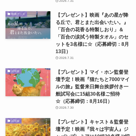
2026.7.31
【プレゼント】映画『あの星が降
映画グッズ
る丘で、君とまた出会いたい。』
「百合の花香る特製しおり」＆
「百合の涙拭う特製タオル」のセ
ットを3名様に☆（応募締切：8月
13日）
2026.7.31
【プレゼント】マイ・ホン監督登
試写会
壇予定！映画『猫たちと7000マイ
ルの旅』監督来日舞台挨拶付き一
般試写会に15組30名様ご招待
☆（応募締切：8月16日）
2026.7.30
【プレゼント】キャスト＆監督登
試写会
壇予定！映画『我々は宇宙人』ジ