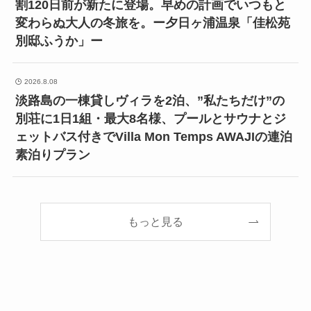
割120日前が新たに登場。早めの計画でいつもと
変わらぬ大人の冬旅を。ー夕日ヶ浦温泉「佳松苑
別邸ふうか」ー
2026.8.08
淡路島の一棟貸しヴィラを2泊、”私たちだけ”の
別荘に1日1組・最大8名様、プールとサウナとジ
ェットバス付きでVilla Mon Temps AWAJIの連泊
素泊りプラン
もっと見る