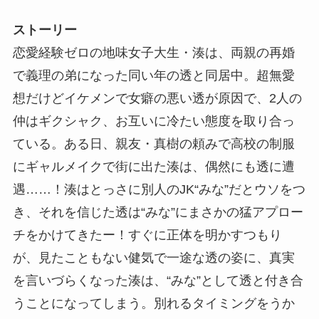
ストーリー
恋愛経験ゼロの地味女子大生・湊は、両親の再婚
で義理の弟になった同い年の透と同居中。超無愛
想だけどイケメンで女癖の悪い透が原因で、2人の
仲はギクシャク、お互いに冷たい態度を取り合っ
ている。ある日、親友・真樹の頼みで高校の制服
にギャルメイクで街に出た湊は、偶然にも透に遭
遇……！湊はとっさに別人のJK“みな”だとウソをつ
き、それを信じた透は“みな”にまさかの猛アプロー
チをかけてきたー！すぐに正体を明かすつもり
が、見たこともない健気で一途な透の姿に、真実
を言いづらくなった湊は、“みな”として透と付き合
うことになってしまう。別れるタイミングをうか