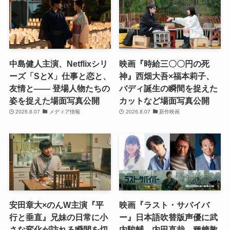
中島健人主演、Netflixシリ
映画『時給三〇〇円の死
ーズ「SとX」仕事と恋と、
神』西畑大吾×福本莉子、
友情と―― 登場人物たちの
バディ誕生の瞬間を捉えた
姿を捉えた場面写真公開
カットなど場面写真公開
2026.8.07
メディア情報
2026.8.07
新作映画
安田章大×のんW主演『平
映画『ラスト・サバイバ
行と垂直』兄妹の日常に小
ー』日本語吹替版声優に武
さな変化が訪れる瞬間を切
内駿輔、内田直哉、種﨑敦