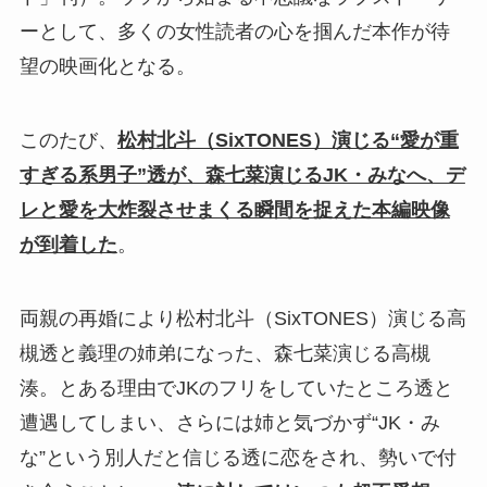
ーとして、多くの女性読者の心を掴んだ本作が待
望の映画化となる。
このたび、
松村北斗（SixTONES）演じる“愛が重
すぎる系男子”透が、森七菜演じるJK・みなへ、デ
レと愛を大炸裂させまくる瞬間を捉えた本編映像
が到着した
。
両親の再婚により松村北斗（SixTONES）演じる高
槻透と義理の姉弟になった、森七菜演じる高槻
湊。とある理由でJKのフリをしていたところ透と
遭遇してしまい、さらには姉と気づかず“JK・み
な”という別人だと信じる透に恋をされ、勢いで付