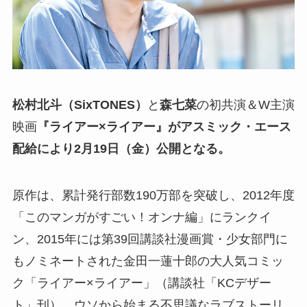
松村北斗（SixTONES）
と
森七菜
の初共演＆W主演
映画
『ライアー×ライアー』がアスミック・エース
配給により2月19日（金）公開となる。
原作は、累計発行部数190万部を突破し、2012年度
「このマンガがすごい！オンナ編」にランクイ
ン、2015年には第39回講談社漫画賞・少女部門に
もノミネートされた金田一蓮十郎の大人気コミッ
ク「ライアー×ライアー」（講談社「KCデザー
ト」刊）。ウソから始まる不思議なラブストーリ