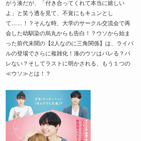
がう湊だが、「付き合ってくれて本当に嬉しい
よ」と笑う透を見て、不覚にもキュンとし
て……！？そんな時、大学のサークル交流会で再
会した幼馴染の烏丸からも告白！？ウソから始ま
った前代未聞の【2人なのに三角関係】は、ライバ
ルの登場でさらに複雑化！湊のウソはバレる？バ
レない？そしてラストに明かされる、もう１つの
≪ウソ≫とは！？