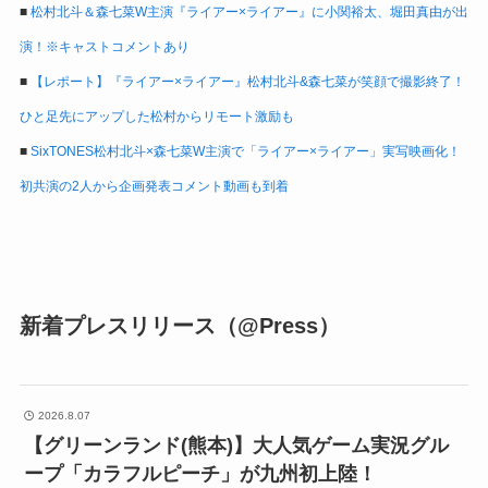
■
松村北斗＆森七菜W主演『ライアー×ライアー』に小関裕太、堀田真由が出
演！※キャストコメントあり
■
【レポート】『ライアー×ライアー』松村北斗&森七菜が笑顔で撮影終了！
ひと足先にアップした松村からリモート激励も
■
SixTONES松村北斗×森七菜W主演で「ライアー×ライアー」実写映画化！
初共演の2人から企画発表コメント動画も到着
新着プレスリリース（@Press）
2026.8.07
【グリーンランド(熊本)】大人気ゲーム実況グル
ープ「カラフルピーチ」が九州初上陸！