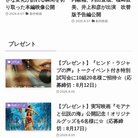
り取った本編映像公開
美、井上和彦が出演 吹替
版予告編公開
2026.8.07
新作映画
2026.8.07
新作映画
プレゼント
【プレゼント】『ヒンド・ラジャ
試写会
ブの声』トークイベント付き特別
試写会に10組20名様ご招待☆（応
募締切：8月12日）
2026.8.05
【プレゼント】実写映画『モアナ
映画グッズ
と伝説の海』公開記念！オリジナ
ルグッズを6名様に☆（応募締
切：8月17日）
2026.8.05