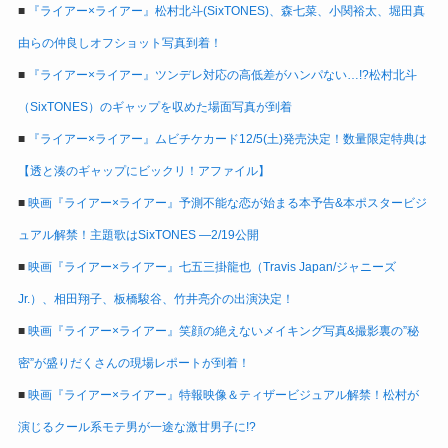
■
『ライアー×ライアー』松村北斗(SixTONES)、森七菜、小関裕太、堀田真
由らの仲良しオフショット写真到着！
■
『ライアー×ライアー』ツンデレ対応の高低差がハンパない…!?松村北斗
（SixTONES）のギャップを収めた場面写真が到着
■
『ライアー×ライアー』ムビチケカード12/5(土)発売決定！数量限定特典は
【透と湊のギャップにビックリ！アファイル】
■
映画『ライアー×ライアー』予測不能な恋が始まる本予告&本ポスタービジ
ュアル解禁！主題歌はSixTONES ―2/19公開
■
映画『ライアー×ライアー』七五三掛龍也（Travis Japan/ジャニーズ
Jr.）、相田翔子、板橋駿谷、竹井亮介の出演決定！
■
映画『ライアー×ライアー』笑顔の絶えないメイキング写真&撮影裏の”秘
密”が盛りだくさんの現場レポートが到着！
■
映画『ライアー×ライアー』特報映像＆ティザービジュアル解禁！松村が
演じるクール系モテ男が一途な激甘男子に!?