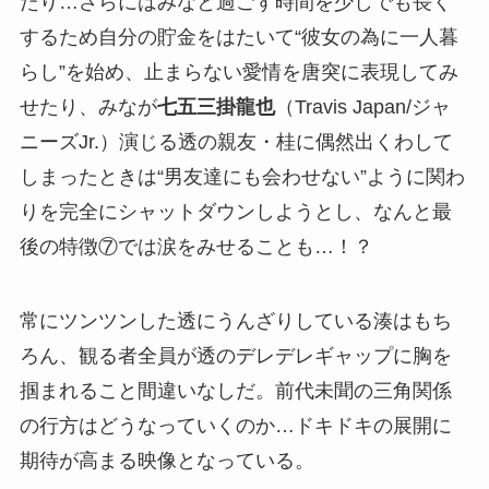
たり…さらにはみなと過ごす時間を少しでも長く
するため自分の貯金をはたいて“彼女の為に一人暮
らし”を始め、止まらない愛情を唐突に表現してみ
せたり、みなが
七五三掛龍也
（Travis Japan/ジャ
ニーズJr.）演じる透の親友・桂に偶然出くわして
しまったときは“男友達にも会わせない”ように関わ
りを完全にシャットダウンしようとし、なんと最
後の特徴⑦では涙をみせることも…！？
常にツンツンした透にうんざりしている湊はもち
ろん、観る者全員が透のデレデレギャップに胸を
掴まれること間違いなしだ。前代未聞の三角関係
の行方はどうなっていくのか…ドキドキの展開に
期待が高まる映像となっている。