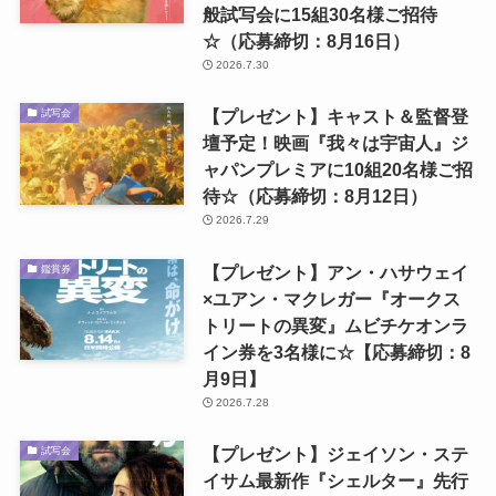
般試写会に15組30名様ご招待
☆（応募締切：8月16日）
2026.7.30
【プレゼント】キャスト＆監督登
試写会
壇予定！映画『我々は宇宙人』ジ
ャパンプレミアに10組20名様ご招
待☆（応募締切：8月12日）
2026.7.29
【プレゼント】アン・ハサウェイ
鑑賞券
×ユアン・マクレガー『オークス
トリートの異変』ムビチケオンラ
イン券を3名様に☆【応募締切：8
月9日】
2026.7.28
【プレゼント】ジェイソン・ステ
試写会
イサム最新作『シェルター』先行