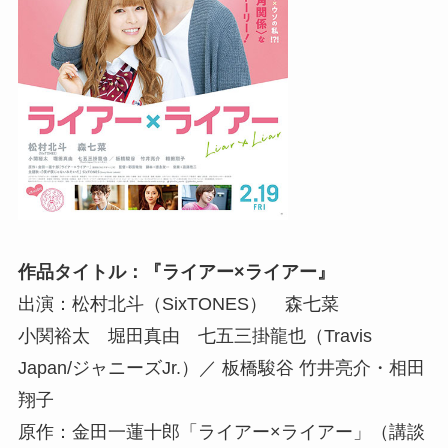
作品タイトル：『ライアー×ライアー』
出演：松村北斗（SixTONES） 森七菜
小関裕太 堀田真由 七五三掛龍也（Travis
Japan/ジャニーズJr.）／ 板橋駿谷 竹井亮介・相田
翔子
原作：金田一蓮十郎「ライアー×ライアー」（講談