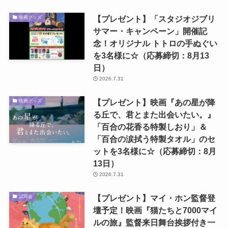
【プレゼント】「スタジオジブリ
映画グッズ
サマー・キャンペーン」開催記
念！オリジナル トトロの手ぬぐい
を3名様に☆（応募締切：8月13
日）
2026.7.31
【プレゼント】映画『あの星が降
映画グッズ
る丘で、君とまた出会いたい。』
「百合の花香る特製しおり」＆
「百合の涙拭う特製タオル」のセ
ットを3名様に☆（応募締切：8月
13日）
2026.7.31
【プレゼント】マイ・ホン監督登
試写会
壇予定！映画『猫たちと7000マイ
ルの旅』監督来日舞台挨拶付き一