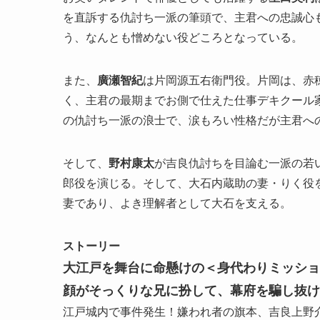
を直訴する仇討ち一派の筆頭で、主君への忠誠心
う、なんとも憎めない役どころとなっている。
また、
廣瀬智紀
は片岡源五右衛門役。片岡は、赤
く、主君の最期までお側で仕えた仕事デキクール
の仇討ち一派の浪士で、涙もろい性格だが主君へ
そして、
野村康太
が吉良仇討ちを目論む一派の若
郎役を演じる。そして、大石内蔵助の妻・りく役
妻であり、よき理解者として大石を支える。
ストーリー
大江戸を舞台に命懸けの＜身代わりミッショ
顔がそっくりな兄に扮して、幕府を騙し抜け
江戸城内で事件発生！嫌われ者の旗本、吉良上野