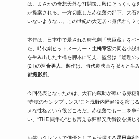
は、まさかの奇想天外な打開策…殿にそっくりな
が提案される。一方切腹した赤穂藩の部下、大石
いないような…。この世紀の大芝居＜身代わりミ
本作は、日本中で愛される時代劇「忠臣蔵」をベー
た、時代劇ヒットメーカー・
土橋章宏
の同名小説を
を生み出した土橋を脚本に迎え、監督は『総理の夫
(21)の
河合勇人
。製作は、時代劇映画を脈々と生
都撮影所
。
今回発表となったのは、大石内蔵助が率いる赤穂
“赤穂のヤングプリンス”こと浅野内匠頭役を演じ
メな性格という役どころだ。赤穂藩でも一二を争
い、”THE 闘争心”とも言える堀部安兵衛役を演じ
お笑いタレントで俳優としても活躍する
星田英利