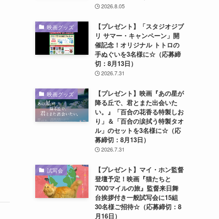
2026.8.05
【プレゼント】「スタジオジブ
映画グッズ
リ サマー・キャンペーン」開
催記念！オリジナル トトロの
手ぬぐいを3名様に☆（応募締
切：8月13日）
2026.7.31
【プレゼント】映画『あの星が
映画グッズ
降る丘で、君とまた出会いた
い。』「百合の花香る特製しお
り」＆「百合の涙拭う特製タオ
ル」のセットを3名様に☆（応
募締切：8月13日）
2026.7.31
【プレゼント】マイ・ホン監督
試写会
登壇予定！映画『猫たちと
7000マイルの旅』監督来日舞
台挨拶付き一般試写会に15組
30名様ご招待☆（応募締切：8
月16日）