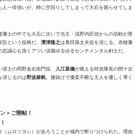
も人一倍強いが、時に空回りしてしまって大石を困らせてしま
穂藩士の中でも大石に次いで当主・浅野内匠頭からの信頼が厚
家臣という役柄だ。
濱津隆之
は奥田孫太夫役を演じる。赤穂藩
の忠誠心も強くアツい涙腺ゆるゆるセンチメンタル剣士だ。
い浪士の岡野金右衛門役、
入江甚儀
が燃える特攻隊長の間十次
を演じるのは
野波麻帆
。腰抜けで優柔不断な主人を優しく導く
ン＞ご開帖！
！
介（ムロツヨシ）があろうことか城内で斬りつけられた。理由