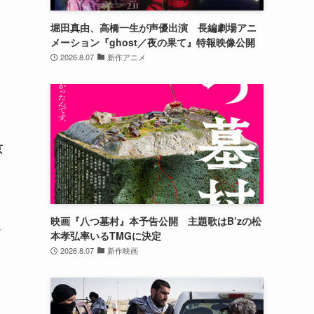
堀田真由、高橋一生が声優出演 長編劇場アニ
メーション『ghost／夜の果て』特報映像公開
2026.8.07
新作アニメ
京
映画『八つ墓村』本予告公開 主題歌はB’zの松
ジ
本孝弘率いるTMGに決定
2026.8.07
新作映画