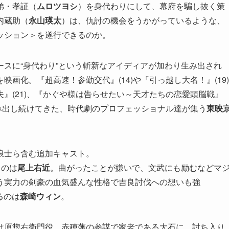
弟・孝証（
ムロツヨシ
）を身代わりにして、幕府を騙し抜く策
内蔵助（
永山瑛太
）は、仇討の機会をうかがっているような、
ッション＞を遂行できるのか。
スに“身代わり”という斬新なアイディアが加わり生み出され
映画化。『超高速！参勤交代』(14)や『引っ越し大名！』(19)
』(21)、『かぐや様は告らせたい～天才たちの恋愛頭脳戦』
み出し続けてきた、時代劇のプロフェッショナル達が集う
東映
浪士ら含む追加キャスト。
るのは
尾上右近
。曲がったことが嫌いで、文武にも励むなどマ
う実力の剣豪の血気盛んな性格で吉良討伐への想いも強
るのは
森崎ウィン
。
は原惣右衛門役。赤穂藩の参謀で家老である大石に、討ち入り