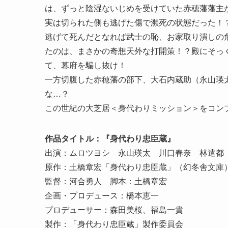
は、ずっと陰湿ないじめを受けていた赤穂藩藩主
実は切られた側も逃げた傷で瀕死の状態だった！
逃げて死んだとなれば武士の恥、お家取り潰しの
たのは、まさかの奇想天外な打開策！？殿にそっ
て、幕府を騙し抜け！
一方切腹した赤穂藩の部下、大石内蔵助（永山瑛
な…？
この世紀の大芝居＜身代わりミッション＞をコン
作品タイトル：『身代わり忠臣蔵』
出演：ムロツヨシ 永山瑛太 川口春奈 林遣都
原作：土橋章宏「身代わり忠臣蔵」（幻冬舎文庫
監督：河合勇人 脚本：土橋章宏
企画・プロデュース：橋本恵一
プロデューサー：森田美桜、福島一貴
製作：「身代わり忠臣蔵」製作委員会