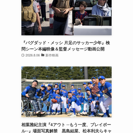
『バグダッド・メッシ 片足のサッカー少年』検
問シーン本編映像＆監督メッセージ動画公開
2026.8.06
新作映画
相葉雅紀主演『4アウト ─もう一度、プレイボー
ル─』場面写真解禁 黒島結菜、松本利夫らキャ