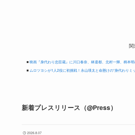
関
■
映画『身代わり忠臣蔵』に川口春奈、林遣都、北村一輝、柄本明
■
ムロツヨシが1人2役に初挑戦！永山瑛太と命懸けの“身代わりミッ
新着プレスリリース（@Press）
2026.8.07