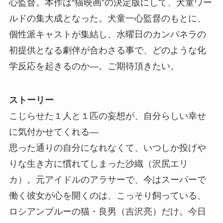
心監督。本作は“猫映画”の決定版にして、犬童ワー
ルドの集大成となった。犬童一心監督のもとに、
個性派キャストが集結し、水曜日のカンパネラの
初提供となる劇伴が合わさる事で、どのような化
学反応を起きるのか―。ご期待頂きたい。
ストーリー
こじらせた１人と１匹の妄想が、自分らしい幸せ
に気付かせてくれる―
思った通りの自分になれなくて、いつしか投げや
りな生き方に慣れてしまった沙織（沢尻エリ
カ）。元アイドルのアラサーで、今はスーパーで
働く彼女が心を開くのは、こっそり飼っている、
ロシアンブルーの猫・良男（吉沢亮）だけ。今日