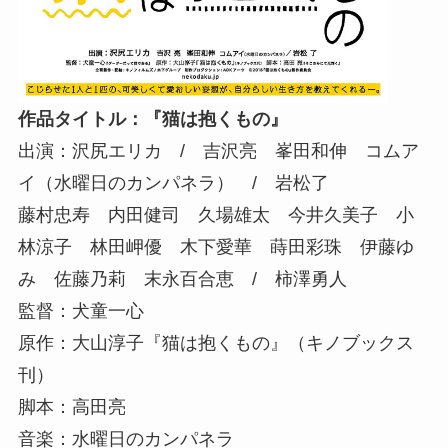
作品タイトル：『猫は抱くもの』
出演：沢尻エリカ / 吉沢亮 峯田和伸 コムア
イ（水曜日のカンパネラ） / 岩松了
藤村忠寿 内田健司 久場雄太 今井久美子 小
林涼子 林田岬優 木下愛華 蒔田彩珠 伊藤ゆ
み 佐藤乃莉 末永百合恵 / 柿澤勇人
監督：犬童一心
原作：大山淳子『猫は抱くもの』（キノブックス
刊）
脚本：高田亮
音楽：水曜日のカンパネラ