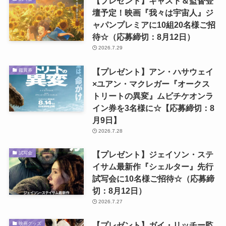
【プレゼント】キャスト＆監督登
壇予定！映画『我々は宇宙人』ジ
ャパンプレミアに10組20名様ご招
待☆（応募締切：8月12日）
2026.7.29
【プレゼント】アン・ハサウェイ
鑑賞券
×ユアン・マクレガー『オークス
トリートの異変』ムビチケオンラ
イン券を3名様に☆【応募締切：8
月9日】
2026.7.28
【プレゼント】ジェイソン・ステ
試写会
イサム最新作『シェルター』先行
試写会に10名様ご招待☆（応募締
切：8月12日）
2026.7.27
【プレゼント】ガイ・リッチー監
映画グッズ