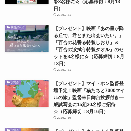
を3名様に☆（応募締切：8月13
日）
2026.7.31
【プレゼント】映画『あの星が降
映画グッズ
る丘で、君とまた出会いたい。』
「百合の花香る特製しおり」＆
「百合の涙拭う特製タオル」のセ
ットを3名様に☆（応募締切：8月
13日）
2026.7.31
【プレゼント】マイ・ホン監督登
試写会
壇予定！映画『猫たちと7000マイ
ルの旅』監督来日舞台挨拶付き一
般試写会に15組30名様ご招待
☆（応募締切：8月16日）
2026.7.30
試写会