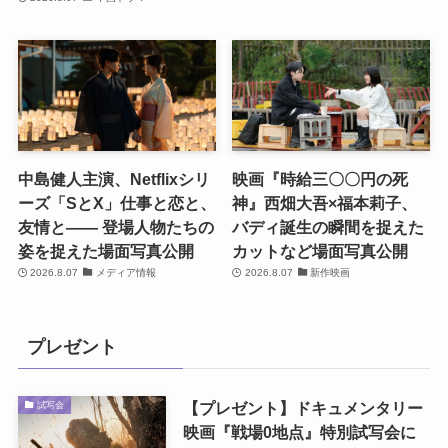
中島健人主演、Netflixシリ
映画『時給三〇〇円の死
ーズ「SとX」仕事と恋と、
神』西畑大吾×福本莉子、
友情と―― 登場人物たちの
バディ誕生の瞬間を捉えた
姿を捉えた場面写真公開
カットなど場面写真公開
2026.8.07
メディア情報
2026.8.07
新作映画
プレゼント
【プレゼント】ドキュメンタリー
試写会
映画『戦場0地点』特別試写会に