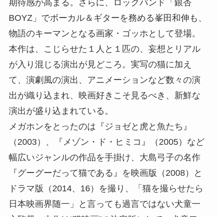
期待感が高まる。さらに、ロックバンド「銀杏
BOYZ」でボーカル＆ギターを務める峯田和伸も、
物語のキーマンとなる画家・ゴッホとして登場。
本作は、こじらせた１人と１匹の、妄想とリアル
が入り混じる演出が見どころ。実写の猫に加え
て、演劇風の演出、アニメーションなど数々の演
出が織り込まれ、映画好きこそ見るべき、新鮮な
演出が盛り込まれている。
メガホンをとったのは『ジョゼと虎と魚たち』
（2003）、『メゾン・ド・ヒミコ』（2005）など
幅広いジャンルの作品を手掛け、大島弓子の名作
『グーグーだって猫である』を映画版（2008）と
ドラマ版（2014、16）を撮り、「猫を撮らせたら
日本映画界随一」と言っても過言ではない犬童一