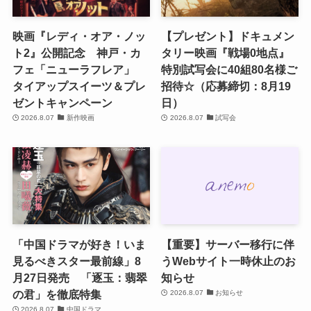
映画『レディ・オア・ノッ
【プレゼント】ドキュメン
ト2』公開記念 神戸・カ
タリー映画『戦場0地点』
フェ「ニューラフレア」
特別試写会に40組80名様ご
タイアップスイーツ＆プレ
招待☆（応募締切：8月19
ゼントキャンペーン
日）
2026.8.07
新作映画
2026.8.07
試写会
「中国ドラマが好き！いま
【重要】サーバー移行に伴
見るべきスター最前線」8
うWebサイト一時休止のお
月27日発売 「逐玉：翡翠
知らせ
の君」を徹底特集
2026.8.07
お知らせ
2026.8.07
中国ドラマ