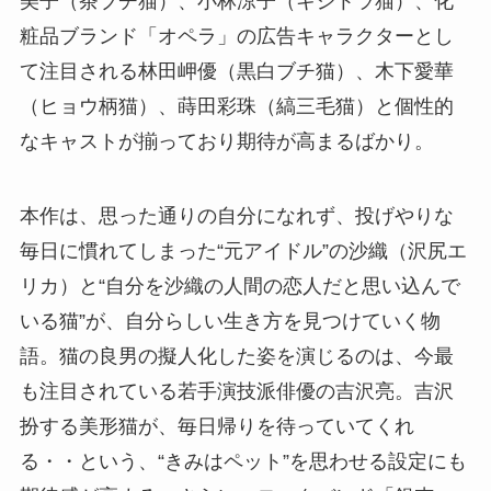
美子（茶ブチ猫）、小林涼子（キジトラ猫）、化
粧品ブランド「オペラ」の広告キャラクターとし
て注目される林田岬優（黒白ブチ猫）、木下愛華
（ヒョウ柄猫）、蒔田彩珠（縞三毛猫）と個性的
なキャストが揃っており期待が高まるばかり。
本作は、思った通りの自分になれず、投げやりな
毎日に慣れてしまった“元アイドル”の沙織（沢尻エ
リカ）と“自分を沙織の人間の恋人だと思い込んで
いる猫”が、自分らしい生き方を見つけていく物
語。猫の良男の擬人化した姿を演じるのは、今最
も注目されている若手演技派俳優の吉沢亮。吉沢
扮する美形猫が、毎日帰りを待っていてくれ
る・・という、“きみはペット”を思わせる設定にも