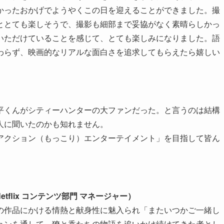
かったおかげでようやくこの日を迎えることができました。撮
ととても楽しそうで、撮影も細部まで妥協がなく素晴らしかっ
いただけていることを感じて、とても楽しみになりました。語
わらず、映画的なリアルな面白さを追求してもらえたら嬉しい
平くんがシティーハンターの大ファンだった。と言うのは結構
人に聞いたのかも知れません。
アクション（もっこり）エンターテイメント」を目指して皆ん
flix コンテンツ部門 マネージャー）
の作品にかける情熱と献身性に魅入られ「またいつかご一緒し
ョンを通して、獠と香たちの物語を追いかけ続けてきた者とし