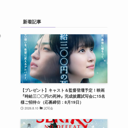
新着記事
巻
【プレゼント】キャスト＆監督登壇予定！映画
『時給三〇〇円の死神』完成披露試写会に15名
様ご招待☆（応募締切：8月19日）
2026.8.10
試写会