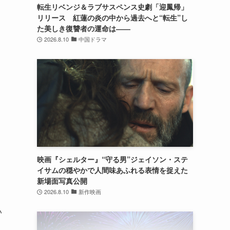
転生リベンジ＆ラブサスペンス史劇「迎鳳帰」
リリース 紅蓮の炎の中から過去へと“転生”し
た美しき復讐者の運命は――
2026.8.10
中国ドラマ
映画『シェルター』“守る男”ジェイソン・ステ
イサムの穏やかで人間味あふれる表情を捉えた
新場面写真公開
2026.8.10
新作映画
い