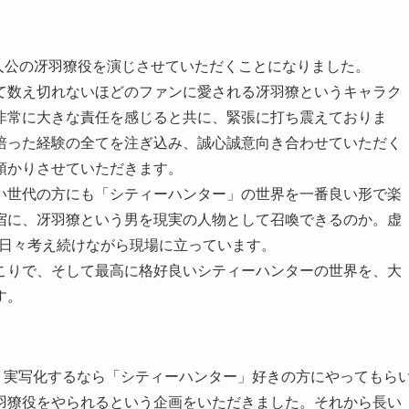
て主人公の冴羽獠役を演じさせていただくことになりました。
て数え切れないほどのファンに愛される冴羽獠というキャラク
非常に大きな責任を感じると共に、緊張に打ち震えておりま
培った経験の全てを注ぎ込み、誠心誠意向き合わせていただく
預かりさせていただきます。
い世代の方にも「シティーハンター」の世界を一番良い形で楽
宿に、冴羽獠という男を現実の人物として召喚できるのか。虚
スを日々考え続けながら現場に立っています。
こりで、そして最高に格好良いシティーハンターの世界を、大
す。
た。実写化するなら「シティーハンター」好きの方にやってもら
⽻獠役をやられるという企画をいただきました。それから⻑い