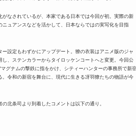
化がなされているが、本家である日本では今回が初。実際の新
のニュアンスなどを活かして、日本ならではの実写化を目指
ター設定もわずかにアップデート。獠の衣装はアニメ版のジャ
用し、ステンカラーからタイロッケンコートへと変更。今回公
7マグナムの撃鉄に指をかけ、シティーハンターの事務所で新
る。令和の新宿を舞台に、現代に生きる冴羽獠たちの物語が今
者の北条司より到着したコメントは以下の通り。