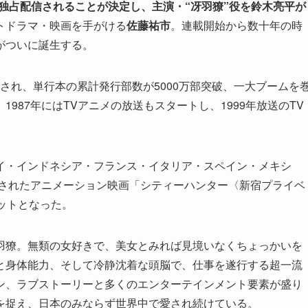
界独占配信されることが決定し、主演・“冴羽獠”役を鈴木亮平が
トドラマ・映画を手がける
佐藤祐市
。連載開始から数十年の時
がついに誕生する。
連載され、単行本の累計発行部数が5000万部突破、一大ブームを
987年にはTVアニメの放送もスタートし、1999年放送のTV
。
イ・インドネシア・フランス・イタリア・スペイン・メキシ
開されたアニメーション映画「シティーハンター〈新宿プライベ
ットとなった。
羽獠。無類の女好きで、美女とみれば見境いなくちょっかいを
と身体能力、そして冷静沈着な頭脳で、仕事を遂行する超一流
ン、ラブストーリーと多くのエンターテインメント要素が盛り
を捉え、日本のみならず世界中で愛され続けている。