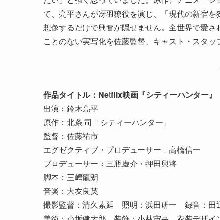
て、亮平さんが冴羽獠役を演じ、「現代の新宿を
想像するだけで興奮が隠せません。全世界で愛さ
ことのない実写化を佐藤監督、キャスト・スタッ
作品タイトル：Netflix映画『シティーハンター』
出演：鈴木亮平
原作：北条 司「シティーハンター」
監督：佐藤祐市
エグゼクティブ・プロデューサー：高橋信一
プロデューサー：三瓶慶介・押田興将
脚本：三嶋龍朗
音楽：大友良英
撮影監督：清久素延 照明：浜田研一 録音：田
美術：小坂健太郎 装飾：小林宙央 衣装デザイン