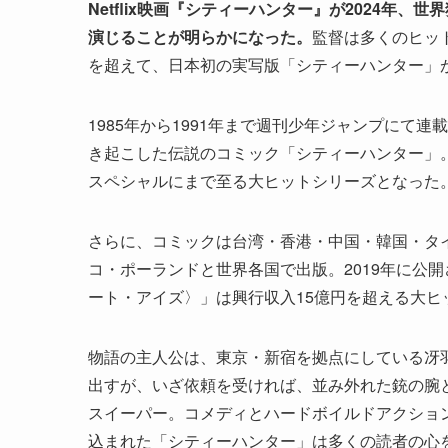
Netflix映画『
シティーハンター
』が2024年、世
演じることが明らかになった。
監督は多くのヒッ
を超えて、日本初の実写版「シティーハンター」
1985年から1991年まで週刊少年ジャンプにて
き起こした伝説のコミック「シティーハンター」。1
スペシャルにまで至る大ヒットシリーズとなった
さらに、コミックは台湾・香港・中国・韓国・タ
コ・ポーランドと世界各国で出版。2019年に公
ート・アイズ〉」は興行収入15億円を超える大ヒ
物語の主人公は、東京・新宿を拠点にしている冴
出すが、いざ依頼を受ければ、並み外れた銃の腕
スイーパー。コメディとハードボイルドアクショ
込まれた「シティーハンター」は多くの読者の心