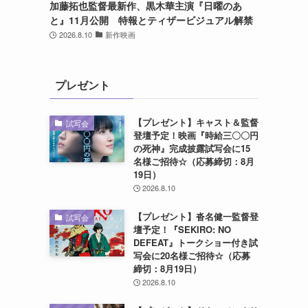
加藤拓也監督最新作、黒木華主演『日曜のあ
と』11月公開 特報とティザービジュアル解禁
2026.8.10
新作映画
プレゼント
【プレゼント】キャスト＆監督
試写会
登壇予定！映画『時給三〇〇円
の死神』完成披露試写会に15
名様ご招待☆（応募締切：8月
19日）
2026.8.10
【プレゼント】沓名健一監督登
試写会
壇予定！『SEKIRO: NO
DEFEAT』トークショー付き試
写会に20名様ご招待☆（応募
締切：8月19日）
2026.8.10