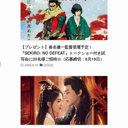
【プレゼント】沓名健一監督登壇予定！
『SEKIRO: NO DEFEAT』トークショー付き試
写会に20名様ご招待☆（応募締切：8月19日）
宿
2026.8.10
試写会