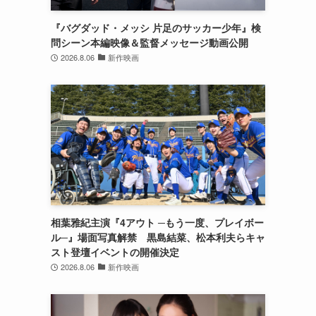
『バグダッド・メッシ 片足のサッカー少年』検
問シーン本編映像＆監督メッセージ動画公開
2026.8.06
新作映画
相葉雅紀主演『4アウト ─もう一度、プレイボー
ル─』場面写真解禁 黒島結菜、松本利夫らキャ
スト登壇イベントの開催決定
2026.8.06
新作映画