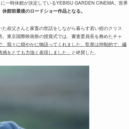
時休館が決定しているYEBISU GARDEN CINEMA。世界
、
休館前最後のロードショー作品となる。
いた叔父さんと家畜の世話をしながら暮らす若い姪のクリス
語。東京国際映画祭の授賞式では、審査委員長を務めたチャ
で、我々に穏やかに物語ってくれました。監督は抑制的で、繊
情感をとても力強く表現しました」
と絶賛した。