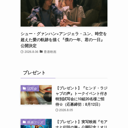
シュー・グァンハン×アンジェラ・ユン、時空を
超えた愛の軌跡を描く『僕の一年、君の一日』
公開決定
2026.8.06
香港映画
プレゼント
【プレゼント】『ヒンド・ラジ
試写会
ャブの声』トークイベント付き
特別試写会に10組20名様ご招
待☆（応募締切：8月12日）
2026.8.05
【プレゼント】実写映画『モア
映画グッズ
ナと伝説の海』公開記念！オリ