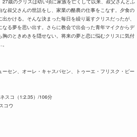
。27歳のクリスは幼い頃に家族を亡くして以来、叔父さんとふ
由な叔父さんの世話をし、家業の酪農の仕事をこなす。夕食の
に出かける。そんな決まった毎日を繰り返すクリスだったが、
になる夢を思い出す。さらに教会で出会った青年マイクからデ
も胸のときめきを隠せない。将来の夢と恋に悩むクリスに気付
…。
ューセン、オーレ・キャスパセン、トゥーエ・フリスク・ピー
スコ（1:2.35）/106分
スコウ