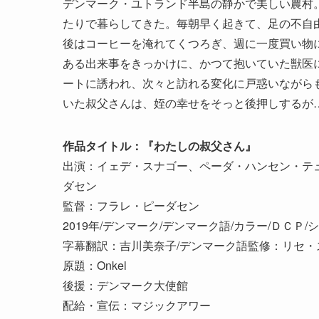
デンマーク・ユトランド半島の静かで美しい農村
たりで暮らしてきた。毎朝早く起きて、足の不自
後はコーヒーを淹れてくつろぎ、週に一度買い物
ある出来事をきっかけに、かつて抱いていた獣医
ートに誘われ、次々と訪れる変化に戸惑いながら
いた叔父さんは、姪の幸せをそっと後押しするが
作品タイトル：『わたしの叔父さん』
出演：イェデ・スナゴー、ペーダ・ハンセン・テ
ダセン
監督：フラレ・ピーダセン
2019年/デンマーク/デンマーク語/カラー/ＤＣＰ/シネ
字幕翻訳：吉川美奈子/デンマーク語監修：リセ・
原題：Onkel
後援：デンマーク大使館
配給・宣伝：マジックアワー