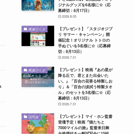
ジナルグッズを6名様に☆（応
募締切：8月17日）
2026.8.05
【プレゼント】「スタジオジブ
映画グッズ
リ サマー・キャンペーン」開
催記念！オリジナル トトロの
手ぬぐいを3名様に☆（応募締
切：8月13日）
2026.7.31
【プレゼント】映画『あの星が
映画グッズ
降る丘で、君とまた出会いた
い。』「百合の花香る特製しお
み
り」＆「百合の涙拭う特製タオ
ル」のセットを3名様に☆（応
募締切：8月13日）
2026.7.31
【プレゼント】マイ・ホン監督
試写会
登壇予定！映画『猫たちと
7000マイルの旅』監督来日舞
台挨拶付き一般試写会に15組