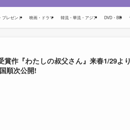
・プレゼント
映画・ドラマ
韓流・華流・アジア
DVD・BD
受賞作『わたしの叔父さん』来春1/29よ
か全国順次公開!