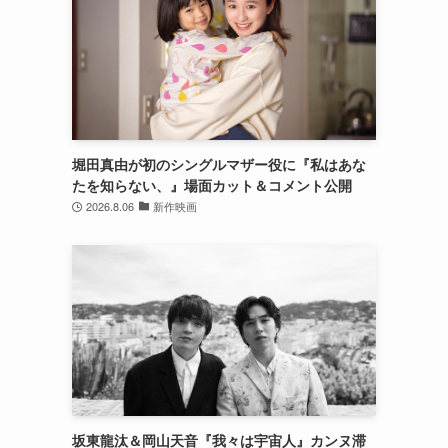
堀田真由が初のシングルマザー役に『私はあな
たを知らない、』場面カット＆コメント公開
2026.8.06
新作映画
坂東龍汰＆岡山天音『我々は宇宙人』カンヌ滞