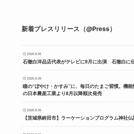
新着プレスリリース（@Press）
2026.8.06
石徹白洋品店代表がテレビに9月に出演 石徹白に
2026.8.06
瞳の“ぼやけ・かすみ”に、毎日のたまご習慣。機
の日本農産工業より8月以降順次発売
2026.8.06
【茨城県鉾田市】ラーケーションプログラム神社仏