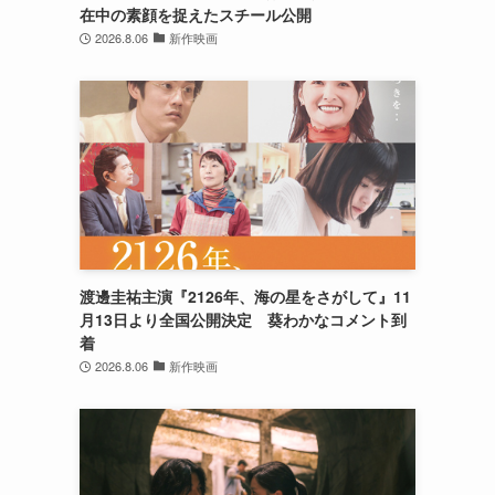
在中の素顔を捉えたスチール公開
2026.8.06
新作映画
渡邊圭祐主演『2126年、海の星をさがして』11
月13日より全国公開決定 葵わかなコメント到
着
2026.8.06
新作映画