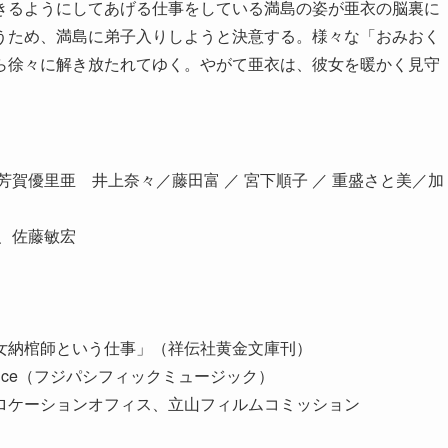
きるようにしてあげる仕事をしている満島の姿が亜衣の脳裏に
うため、満島に弟子入りしようと決意する。様々な「おみおく
ら徐々に解き放たれてゆく。やがて亜衣は、彼女を暖かく見守
賀優里亜 井上奈々／藤田富 ／ 宮下順子 ／ 重盛さと美／加
、佐藤敏宏
女納棺師という仕事」（祥伝社黄金文庫刊）
ice（フジパシフィックミュージック）
ロケーションオフィス、立山フィルムコミッション