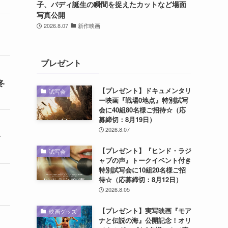
子、バディ誕生の瞬間を捉えたカットなど場面
写真公開
2026.8.07
新作映画
プレゼント
冬
【プレゼント】ドキュメンタリ
試写会
ー映画『戦場0地点』特別試写
会に40組80名様ご招待☆（応
募締切：8月19日）
2026.8.07
【プレゼント】『ヒンド・ラジ
試写会
ャブの声』トークイベント付き
特別試写会に10組20名様ご招
待☆（応募締切：8月12日）
2026.8.05
【プレゼント】実写映画『モア
映画グッズ
ナと伝説の海』公開記念！オリ