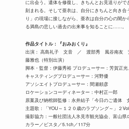
に出会う。遺体を修復し、きちんとお見送りがで
刻まれる。そして亜衣は、自分にきちんと向き合
り」の現場に接しながら、亜衣は自分の心の闇か
る満島の悲しい過去の出来事を知ることに……。
作品タイトル：『おみおくり』
出演： 高島礼子 文音 ／ 渡部秀 風谷南友 芳
藤雅也（特別出演）
脚本・監督：伊藤秀裕 プロデューサー：芳賀正光
キャスティングプロデューサー：河野優
アソシエイトプロデューサー：間瀬頼彦
ロケーションコーディネーター：中村正一郎
原案及び納棺師監修：永井結子「今日のご遺体 
主題歌：「YOU～１２０歳のラブソング～」２Vo
撮影協力：一般社団法人氷見市観光協会、富山県
カラー／ビスタ／5.1ch／117分