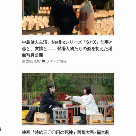
中島健人主演、Netflixシリーズ「SとX」仕事と
恋と、友情と―― 登場人物たちの姿を捉えた場
面写真公開
2026.8.07
メディア情報
無
映画『時給三〇〇円の死神』西畑大吾×福本莉