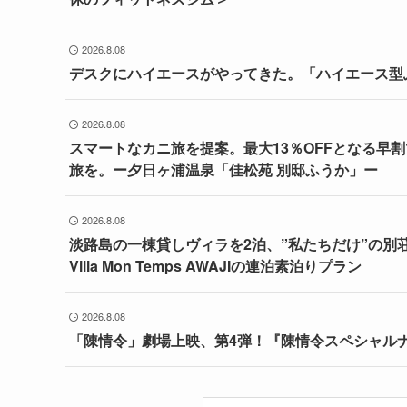
2026.8.08
デスクにハイエースがやってきた。「ハイエース型ふ
2026.8.08
スマートなカニ旅を提案。最大13％OFFとなる早
旅を。ー夕日ヶ浦温泉「佳松苑 別邸ふうか」ー
2026.8.08
淡路島の一棟貸しヴィラを2泊、”私たちだけ”の別
Villa Mon Temps AWAJIの連泊素泊りプラン
2026.8.08
「陳情令」劇場上映、第4弾！『陳情令スペシャルナ