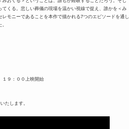
＜みおくる＞ということは、誰もが経験することだろう。そし
ってくる。悲しい葬儀の現場を温かい視線で捉え、誰かを＜み
セレモニーであることを本作で描かれる7つのエピソードを通
た。
 １９：００上映開始
表いたします。