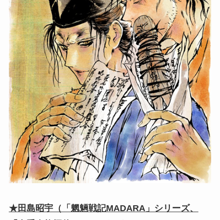
★田島昭宇（「魍魎戦記MADARA」シリーズ、