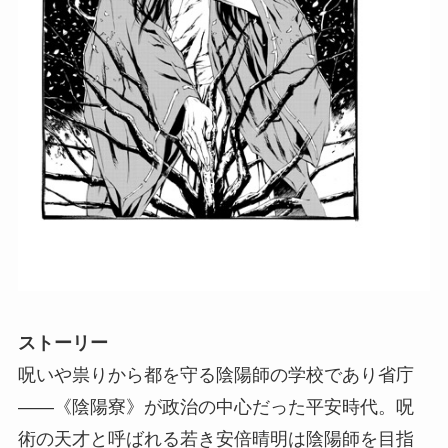
ストーリー
呪いや祟りから都を守る陰陽師の学校であり省庁
――《陰陽寮》が政治の中心だった平安時代。呪
術の天才と呼ばれる若き安倍晴明は陰陽師を目指