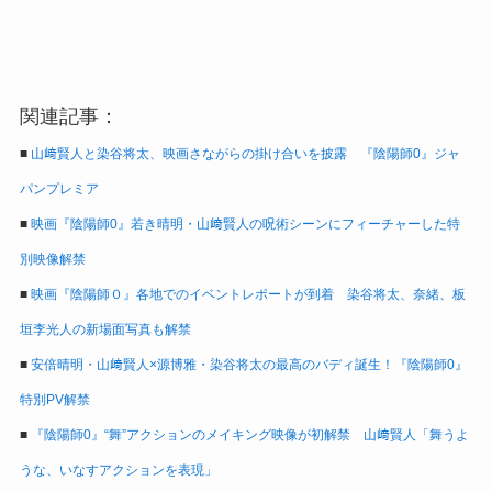
関連記事：
■
山﨑賢人と染谷将太、映画さながらの掛け合いを披露 『陰陽師0』ジャ
パンプレミア
■
映画『陰陽師0』若き晴明・山﨑賢人の呪術シーンにフィーチャーした特
別映像解禁
■
映画『陰陽師０』各地でのイベントレポートが到着 染谷将太、奈緒、板
垣李光人の新場面写真も解禁
■
安倍晴明・山﨑賢人×源博雅・染谷将太の最高のバディ誕生！『陰陽師0』
特別PV解禁
■
『陰陽師0』“舞”アクションのメイキング映像が初解禁 山﨑賢人「舞うよ
うな、いなすアクションを表現」