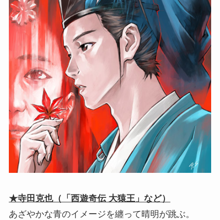
★寺田克也（「西遊奇伝 大猿王」など）
あざやかな青のイメージを纏って晴明が跳ぶ。