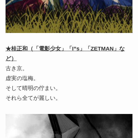
★桂正和（「電影少女」「I”s」「ZETMAN」な
ど）
古き京。
虚実の塩梅。
そして晴明の佇まい。
それら全てが麗しい。