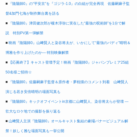
■
『陰陽師0』の“平安京”を『ゴジラ-1.0』の白組が完全再現 佐藤嗣麻子監
督&加門七海が制作舞台裏を語る
■
『陰陽師0』津田健次郎が榎木淳弥に実在した“最強の呪術師”を1分で解
説 特別PV第一弾解禁
■
映画『陰陽師0』山﨑賢人と染谷将太が、いかにして“最強のバディ”晴明＆
博雅を作り上げたのか― 特別映像解禁
■
【応募終了】キャスト登壇予定！映画『陰陽師0』ジャパンプレミア25組
50名様ご招待☆
■
『陰陽師0』佐藤嗣麻子監督＆原作者・夢枕獏のコメント到着 山﨑賢人
演じる若き安倍晴明の場面写真も
■
『陰陽師0』キックオフイベントin京都に山﨑賢人、染谷将太らが登壇 ―
壮大なロケ地での撮影を振り返る
■
山﨑賢人主演『陰陽師0』オールキャスト集結の劇場バナービジュアル解
禁！妖しく雅な場面写真も一挙公開