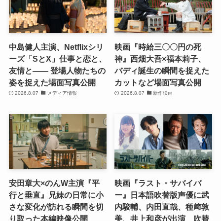
中島健人主演、Netflixシリ
映画『時給三〇〇円の死
ーズ「SとX」仕事と恋と、
神』西畑大吾×福本莉子、
友情と―― 登場人物たちの
バディ誕生の瞬間を捉えた
姿を捉えた場面写真公開
カットなど場面写真公開
2026.8.07
メディア情報
2026.8.07
新作映画
安田章大×のんW主演『平
映画『ラスト・サバイバ
行と垂直』兄妹の日常に小
ー』日本語吹替版声優に武
さな変化が訪れる瞬間を切
内駿輔、内田直哉、種﨑敦
り取った本編映像公開
美、井上和彦が出演 吹替