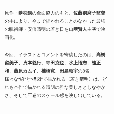
原作・
夢枕獏
の全面協力のもと、
佐藤嗣麻子監督
の手により、今まで描かれることのなかった最強
の呪術師・安倍晴明の若き日を
山﨑賢人
主演で映
画化。
今回、イラストとコメントを寄稿したのは、
高橋
留美子
、
貞本義行
、
寺田克也
、
水上悟志
、
桂正
和
、
藤原カムイ
、
椎橋寛
、
田島昭宇
の8名。
様々な“線”と“構図”で描かれる〈若き晴明〉は、ど
れも本作で描かれる晴明の雅な美しさとしなやか
さ、そして圧巻のスケール感を映し出している。