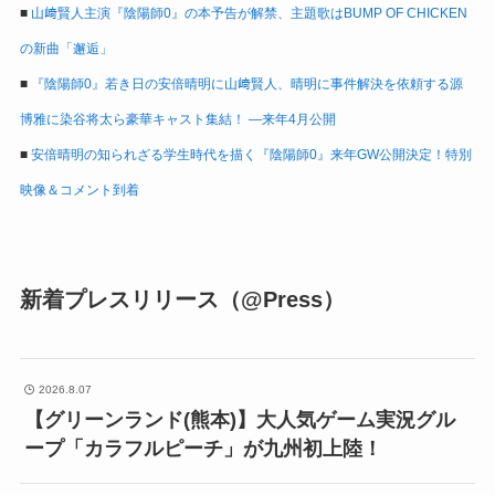
■
山﨑賢人主演『陰陽師0』の本予告が解禁、主題歌はBUMP OF CHICKEN
の新曲「邂逅」
■
『陰陽師0』若き日の安倍晴明に山﨑賢人、晴明に事件解決を依頼する源
博雅に染谷将太ら豪華キャスト集結！ ―来年4月公開
■
安倍晴明の知られざる学生時代を描く『陰陽師0』来年GW公開決定！特別
映像＆コメント到着
新着プレスリリース（@Press）
2026.8.07
【グリーンランド(熊本)】大人気ゲーム実況グル
ープ「カラフルピーチ」が九州初上陸！