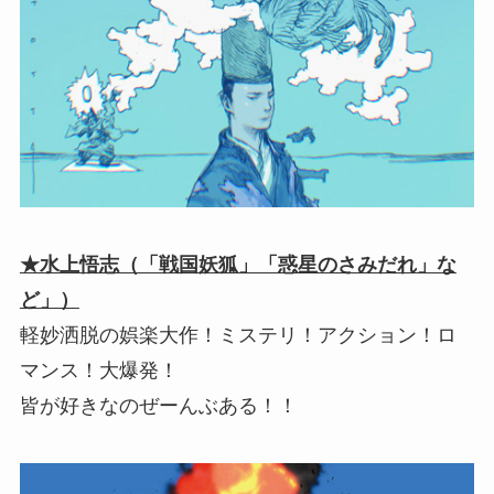
★水上悟志（「戦国妖狐」「惑星のさみだれ」な
ど」）
軽妙洒脱の娯楽大作！ミステリ！アクション！ロ
マンス！大爆発！
皆が好きなのぜーんぶある！！