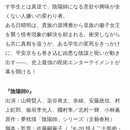
す学生とは真逆で、陰陽師になる意欲や興味が全
くない人嫌いの変わり者。
ある日晴明は、貴族の源博雅から皇族の徽子女王
を襲う怪奇現象の解決を頼まれる。衝突しながら
も共に真相を追うが、ある学生の変死をきっかけ
に、平安京をも巻き込む凶悪な陰謀と呪いが動き
出す――。史上最強の呪術エンターテイメントが
幕を開ける！
『陰陽師0』
出演：山﨑賢人、染谷将太、奈緒、安藤政信、村
上虹郎、板垣李光人、國村隼／北村一輝、小林薫
原作：夢枕獏「陰陽師」シリーズ（文藝春秋）
脚本・監督：佐藤嗣麻子（『K-20 怪人二十面相・