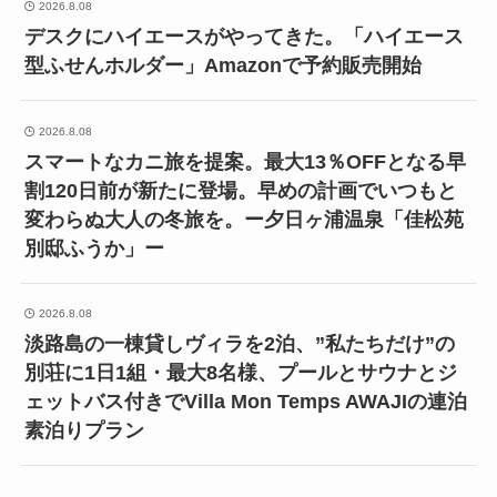
2026.8.08
デスクにハイエースがやってきた。「ハイエース
型ふせんホルダー」Amazonで予約販売開始
2026.8.08
スマートなカニ旅を提案。最大13％OFFとなる早
割120日前が新たに登場。早めの計画でいつもと
変わらぬ大人の冬旅を。ー夕日ヶ浦温泉「佳松苑
別邸ふうか」ー
2026.8.08
淡路島の一棟貸しヴィラを2泊、”私たちだけ”の
別荘に1日1組・最大8名様、プールとサウナとジ
ェットバス付きでVilla Mon Temps AWAJIの連泊
素泊りプラン