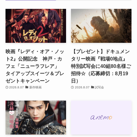
映画『レディ・オア・ノッ
【プレゼント】ドキュメン
ト2』公開記念 神戸・カ
タリー映画『戦場0地点』
フェ「ニューラフレア」
特別試写会に40組80名様ご
タイアップスイーツ＆プレ
招待☆（応募締切：8月19
ゼントキャンペーン
日）
2026.8.07
新作映画
2026.8.07
試写会