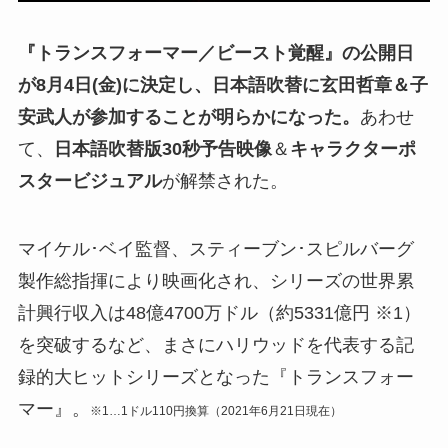
『トランスフォーマー／ビースト覚醒』の公開日
が8月4日(金)に決定し、日本語吹替に玄田哲章＆子
安武人が参加することが明らかになった。
あわせ
て、
日本語吹替版30秒予告映像
＆
キャラクターポ
スタービジュアル
が解禁された。
マイケル･ベイ監督、スティーブン･スピルバーグ
製作総指揮により映画化され、シリーズの世界累
計興行収入は48億4700万ドル（約5331億円 ※1）
を突破するなど、まさにハリウッドを代表する記
録的大ヒットシリーズとなった『トランスフォー
マー』。
※1…1ドル110円換算（2021年6月21日現在）