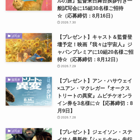
ルの旅』監督来日舞台挨拶付き一
般試写会に15組30名様ご招待
☆（応募締切：8月16日）
2026.7.30
【プレゼント】キャスト＆監督登
試写会
壇予定！映画『我々は宇宙人』ジ
ャパンプレミアに10組20名様ご招
待☆（応募締切：8月12日）
2026.7.29
【プレゼント】アン・ハサウェイ
鑑賞券
×ユアン・マクレガー『オークス
トリートの異変』ムビチケオンラ
イン券を3名様に☆【応募締切：8
月9日】
2026.7.28
【プレゼント】ジェイソン・ステ
試写会
イサム最新作『シェルター』先行