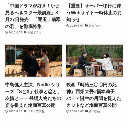
「中国ドラマが好き！いま
【重要】サーバー移行に伴
見るべきスター最前線」8
うWebサイト一時休止のお
月27日発売 「逐玉：翡翠
知らせ
の君」を徹底特集
2026.8.07
お知らせ
2026.8.07
中国ドラマ
中島健人主演、Netflixシリ
映画『時給三〇〇円の死
ーズ「SとX」仕事と恋と、
神』西畑大吾×福本莉子、
友情と―― 登場人物たちの
バディ誕生の瞬間を捉えた
姿を捉えた場面写真公開
カットなど場面写真公開
2026.8.07
メディア情報
2026.8.07
新作映画