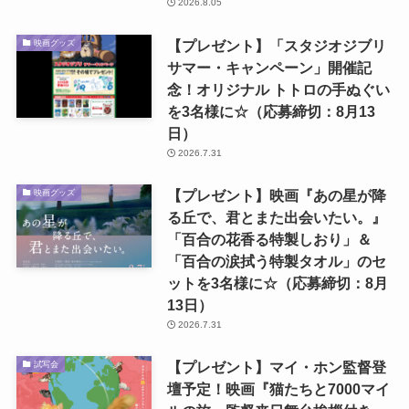
2026.8.05
【プレゼント】「スタジオジブリ
映画グッズ
サマー・キャンペーン」開催記
念！オリジナル トトロの手ぬぐい
を3名様に☆（応募締切：8月13
日）
2026.7.31
【プレゼント】映画『あの星が降
映画グッズ
る丘で、君とまた出会いたい。』
「百合の花香る特製しおり」＆
「百合の涙拭う特製タオル」のセ
ットを3名様に☆（応募締切：8月
13日）
2026.7.31
【プレゼント】マイ・ホン監督登
試写会
壇予定！映画『猫たちと7000マイ