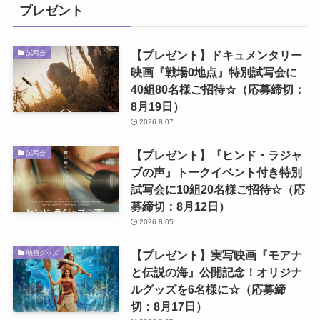
プレゼント
【プレゼント】ドキュメンタリー
試写会
映画『戦場0地点』特別試写会に
40組80名様ご招待☆（応募締切：
8月19日）
2026.8.07
【プレゼント】『ヒンド・ラジャ
試写会
ブの声』トークイベント付き特別
試写会に10組20名様ご招待☆（応
募締切：8月12日）
2026.8.05
【プレゼント】実写映画『モアナ
映画グッズ
と伝説の海』公開記念！オリジナ
ルグッズを6名様に☆（応募締
切：8月17日）