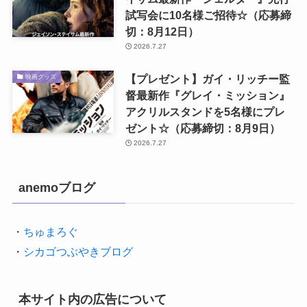
試写会に10名様ご招待☆（応募締
切：8月12日）
2026.7.27
【プレゼント】ガイ・リッチー監
映画グッズ
督最新作『グレイ・ミッション』
アクリルスタンドを5名様にプレ
ゼント☆（応募締切：8月9日）
2026.7.27
anemoブログ
・
ちゅまろぐ
・
シカゴつぶやきブログ
本サイト内の広告について