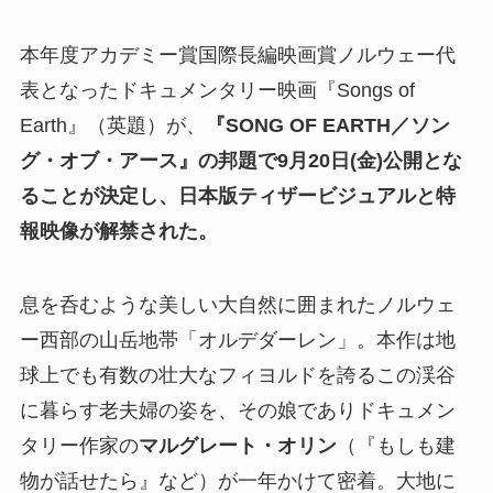
本年度アカデミー賞国際長編映画賞ノルウェー代
表となったドキュメンタリー映画『Songs of
Earth』（英題）が、
『SONG OF EARTH／ソン
グ・オブ・アース』の邦題で9月20日(金)公開とな
ることが決定し、日本版ティザービジュアルと特
報映像が解禁された。
息を呑むような美しい大自然に囲まれたノルウェ
ー西部の山岳地帯「オルデダーレン」。本作は地
球上でも有数の壮大なフィヨルドを誇るこの渓谷
に暮らす老夫婦の姿を、その娘でありドキュメン
タリー作家の
マルグレート・オリン
（『もしも建
物が話せたら』など）が一年かけて密着。大地に