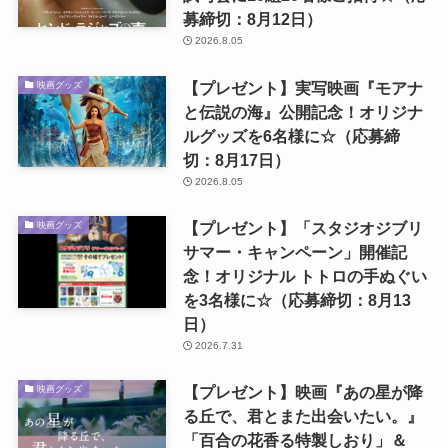
募締切：8月12日）
2026.8.05
【プレゼント】実写映画『モアナ
映画グッズ
と伝説の海』公開記念！オリジナ
ルグッズを6名様に☆（応募締
切：8月17日）
2026.8.05
【プレゼント】「スタジオジブリ
映画グッズ
サマー・キャンペーン」開催記
念！オリジナル トトロの手ぬぐい
を3名様に☆（応募締切：8月13
日）
2026.7.31
【プレゼント】映画『あの星が降
映画グッズ
る丘で、君とまた出会いたい。』
「百合の花香る特製しおり」＆