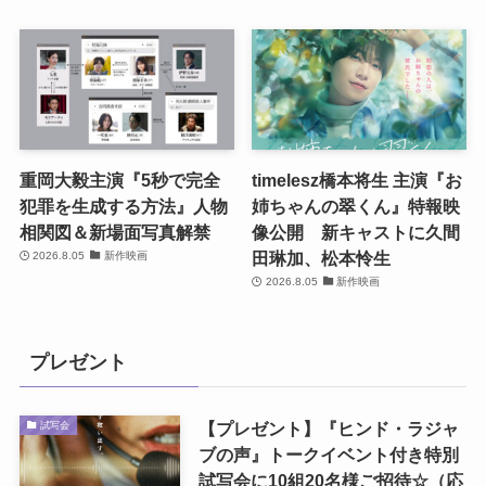
重岡大毅主演『5秒で完全
timelesz橋本将生 主演『お
犯罪を生成する方法』人物
姉ちゃんの翠くん』特報映
相関図＆新場面写真解禁
像公開 新キャストに久間
田琳加、松本怜生
2026.8.05
新作映画
2026.8.05
新作映画
プレゼント
【プレゼント】『ヒンド・ラジャ
試写会
ブの声』トークイベント付き特別
試写会に10組20名様ご招待☆（応