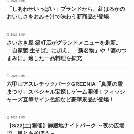
2026.8.05
「しあわせいっぱい」ブランドから、紅はるかの
おいしさをおみそ汁で味わう新商品が登場
2026.8.05
さいさき屋 築町店がグランドメニューを刷新。
「自家製 生そば」に加え、「新名物」や「酒のつ
まみに」適した一品料理を拡充
2026.8.05
六甲山アスレチックパークGREENIA「真夏の雪
まつり」スペシャル宝探しゲーム開催！フィッシ
ャーズ直筆サイン色紙など豪華景品が登場！
2026.8.05
【8/22(土)開催】御殿地ナイトパーク ～夜の広場
で、星とあそぼう～