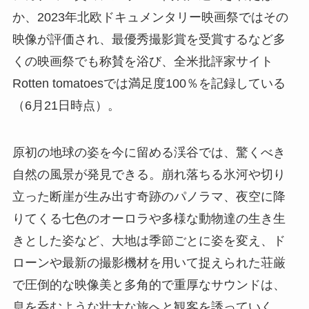
か、2023年北欧ドキュメンタリー映画祭ではその
映像が評価され、最優秀撮影賞を受賞するなど多
くの映画祭でも称賛を浴び、全米批評家サイト
Rotten tomatoesでは満足度100％を記録している
（6月21日時点）。
原初の地球の姿を今に留める渓谷では、驚くべき
自然の風景が発見できる。崩れ落ちる氷河や切り
立った断崖が生み出す奇跡のパノラマ、夜空に降
りてくる七色のオーロラや多様な動物達の生き生
きとした姿など、大地は季節ごとに姿を変え、ド
ローンや最新の撮影機材を用いて捉えられた荘厳
で圧倒的な映像美と多角的で重厚なサウンドは、
息を呑むような壮大な旅へと観客を誘っていく。