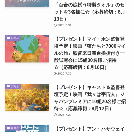
「百合の涙拭う特製タオル」のセ
ットを3名様に☆（応募締切：8月
13日）
2026.7.31
【プレゼント】マイ・ホン監督登
試写会
壇予定！映画『猫たちと7000マイ
ルの旅』監督来日舞台挨拶付き一
般試写会に15組30名様ご招待
☆（応募締切：8月16日）
2026.7.30
【プレゼント】キャスト＆監督登
試写会
壇予定！映画『我々は宇宙人』ジ
ャパンプレミアに10組20名様ご招
待☆（応募締切：8月12日）
2026.7.29
【プレゼント】アン・ハサウェイ
鑑賞券