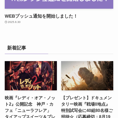
WEBプッシュ通知を開始しました！
2025.6.30
新着記事
映画『レディ・オア・ノッ
【プレゼント】ドキュメン
ト2』公開記念 神戸・カ
タリー映画『戦場0地点』
フェ「ニューラフレア」
特別試写会に40組80名様ご
タイアップスイーツ＆プレ
招待☆（応募締切：8月19