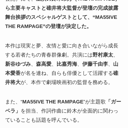
ら主要キャストと碓井将大監督が登壇の完成披露
舞台挨拶のスペシャルゲストとして、“MA55IVE
THE RAMPAGE”の登壇が決定した。
本作は現実と夢、友情と愛に向き合いながら成長
する若者たちの青春群像劇。共演には
野村康太
、
新谷ゆづみ
、
森高愛
、
比嘉秀海
、
伊藤千由李
、
山
本愛香
が名を連ね、自らも俳優として活躍する
碓
井将大
が、本作で劇場映画初の監督を務める。
また、“
MA55IVE THE RAMPAGE
”が主題歌
「ガー
ベラ」
を担当、作詞作曲に鈴木が全面的に関わっ
ていることも話題を呼んでいる。