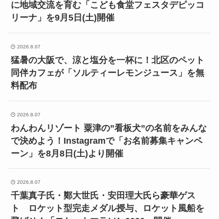
に地域交流を育む「こども食堂フェスタデピッコ
リーナ」を9月5日(土)開催
2026.8.07
猛暑の大阪で、涼と塩分を一杯に！北区のペット
同伴カフェが「ソルティーレモンジュース」を無
料配布
2026.8.07
わんわんリゾート 粟津の”看板犬”の名前をみんな
で決めよう！Instagramで「お名前募集キャンペ
ーン」を8月8日(土)より開催
2026.8.07
千葉真子氏・鄭大世氏・安田理大氏ら豪華ゲス
ト ロケット型完走メダル授与、ロケット風船を