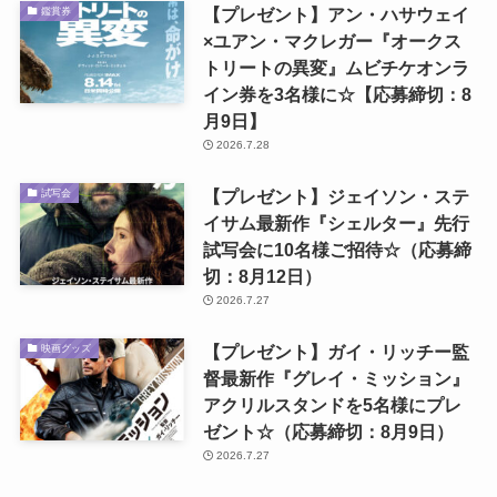
【プレゼント】アン・ハサウェイ
鑑賞券
×ユアン・マクレガー『オークス
トリートの異変』ムビチケオンラ
イン券を3名様に☆【応募締切：8
月9日】
2026.7.28
【プレゼント】ジェイソン・ステ
試写会
イサム最新作『シェルター』先行
試写会に10名様ご招待☆（応募締
切：8月12日）
2026.7.27
【プレゼント】ガイ・リッチー監
映画グッズ
督最新作『グレイ・ミッション』
アクリルスタンドを5名様にプレ
ゼント☆（応募締切：8月9日）
2026.7.27