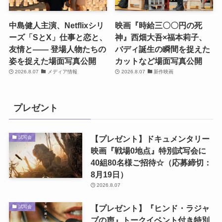
中島健人主演、Netflixシリ
映画『時給三〇〇円の死
ーズ「SとX」仕事と恋と、
神』西畑大吾×福本莉子、
友情と―― 登場人物たちの
バディ誕生の瞬間を捉えた
姿を捉えた場面写真公開
カットなど場面写真公開
2026.8.07
メディア情報
2026.8.07
新作映画
プレゼント
【プレゼント】ドキュメンタリー
試写会
映画『戦場0地点』特別試写会に
40組80名様ご招待☆（応募締切：
8月19日）
2026.8.07
【プレゼント】『ヒンド・ラジャ
試写会
ブの声』トークイベント付き特別