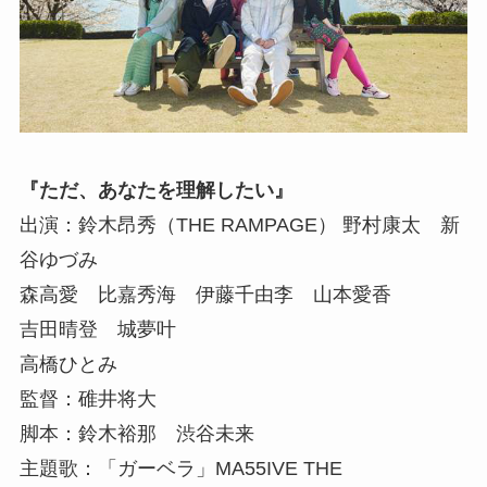
『ただ、あなたを理解したい』
出演：鈴木昂秀（THE RAMPAGE） 野村康太 新
谷ゆづみ
森高愛 比嘉秀海 伊藤千由李 山本愛香
吉田晴登 城夢叶
高橋ひとみ
監督：碓井将大
脚本：鈴木裕那 渋谷未来
主題歌：「ガーベラ」MA55IVE THE