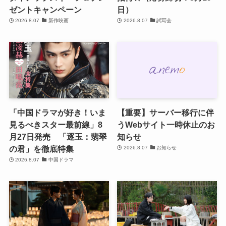
ゼントキャンペーン
日）
2026.8.07
新作映画
2026.8.07
試写会
「中国ドラマが好き！いま
【重要】サーバー移行に伴
見るべきスター最前線」8
うWebサイト一時休止のお
月27日発売 「逐玉：翡翠
知らせ
の君」を徹底特集
2026.8.07
お知らせ
2026.8.07
中国ドラマ