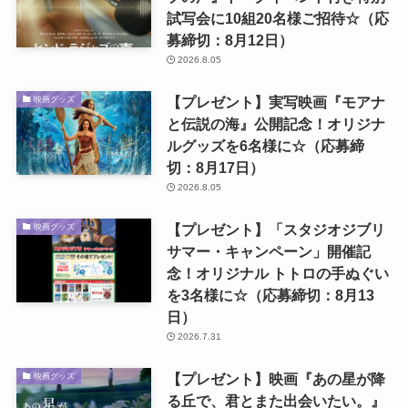
試写会に10組20名様ご招待☆（応
募締切：8月12日）
2026.8.05
【プレゼント】実写映画『モアナ
映画グッズ
と伝説の海』公開記念！オリジナ
ルグッズを6名様に☆（応募締
切：8月17日）
2026.8.05
【プレゼント】「スタジオジブリ
映画グッズ
サマー・キャンペーン」開催記
念！オリジナル トトロの手ぬぐい
を3名様に☆（応募締切：8月13
日）
2026.7.31
【プレゼント】映画『あの星が降
映画グッズ
る丘で、君とまた出会いたい。』