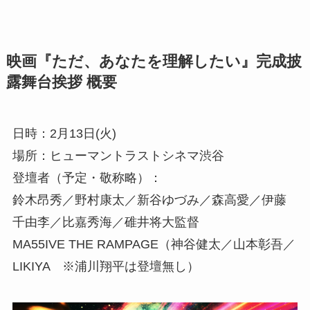
映画『ただ、あなたを理解したい』完成披
露舞台挨拶 概要
日時：2月13日(火)
場所：ヒューマントラストシネマ渋谷
登壇者（予定・敬称略）：
鈴木昂秀／野村康太／新谷ゆづみ／森高愛／伊藤
千由李／比嘉秀海／碓井将大監督
MA55IVE THE RAMPAGE（神谷健太／山本彰吾／
LIKIYA ※浦川翔平は登壇無し）