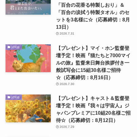
「百合の花香る特製しおり」＆
「百合の涙拭う特製タオル」のセ
ットを3名様に☆（応募締切：8月
13日）
2026.7.31
【プレゼント】マイ・ホン監督登
試写会
壇予定！映画『猫たちと7000マイ
ルの旅』監督来日舞台挨拶付き一
般試写会に15組30名様ご招待
☆（応募締切：8月16日）
2026.7.30
【プレゼント】キャスト＆監督登
試写会
壇予定！映画『我々は宇宙人』ジ
ャパンプレミアに10組20名様ご招
待☆（応募締切：8月12日）
2026.7.29