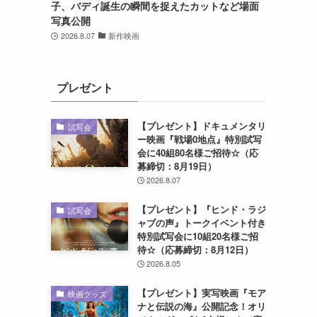
子、バディ誕生の瞬間を捉えたカットなど場面
写真公開
2026.8.07
新作映画
プレゼント
【プレゼント】ドキュメンタリ
試写会
ー映画『戦場0地点』特別試写
会に40組80名様ご招待☆（応
募締切：8月19日）
2026.8.07
【プレゼント】『ヒンド・ラジ
試写会
ャブの声』トークイベント付き
特別試写会に10組20名様ご招
待☆（応募締切：8月12日）
2026.8.05
【プレゼント】実写映画『モア
映画グッズ
ナと伝説の海』公開記念！オリ