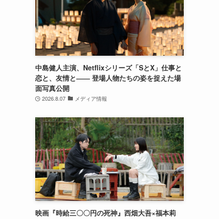
中島健人主演、Netflixシリーズ「SとX」仕事と
恋と、友情と―― 登場人物たちの姿を捉えた場
面写真公開
2026.8.07
メディア情報
映画『時給三〇〇円の死神』西畑大吾×福本莉