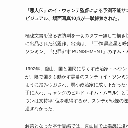
『悪人伝』のイ・ウォンテ監督による予測不能サス
ビジュアル、場面写真10点が一挙解禁された。
極秘文書を巡る攻防劇を一切のタブー無しで描き切
に出品された話題作。出演は、『工作 黒金星と呼
ソンミン
、『犯罪都市 PUNISHMENT』の
キム・
1992年、釜山。国と国民に尽くす政治家・ヘウン
が、陰で国をも動かす黒幕のスンテ（
イ・ソンミ
ように踏みつぶされ、弱小政治家に成り下がった
手に入れ、ギャングのピルド（
キム・ムヨル
）と
ウンは支持率1位を獲得するが、スンテが戦慄の
過ぎなかった。
解禁となった本予告編では、真面目で正義感に溢