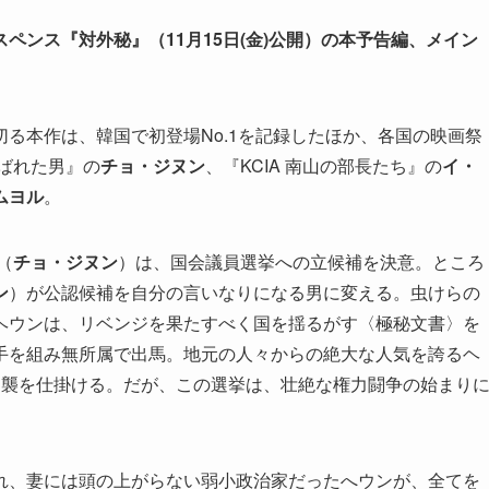
ペンス『対外秘』（11月15日(金)公開）の本予告編、メイン
る本作は、韓国で初登場No.1を記録したほか、各国の映画祭
ばれた男』の
チョ・ジヌン
、『KCIA 南山の部長たち』の
イ・
ムヨル
。
（
チョ・ジヌン
）は、国会議員選挙への立候補を決意。ところ
ン
）が公認候補を自分の言いなりになる男に変える。虫けらの
ヘウンは、リベンジを果たすべく国を揺るがす〈極秘文書〉を
手を組み無所属で出馬。地元の人々からの絶大な人気を誇るヘ
逆襲を仕掛ける。だが、この選挙は、壮絶な権力闘争の始まり
れ、妻には頭の上がらない弱小政治家だったへウンが、全てを