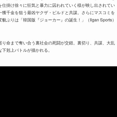
を仕掛け徐々に狂気と暴力に囚われていく様が映し出されてい
一獲千金を狙う最凶ヤクザ・ピルドと共謀。さらにマスコミを
りは「韓国版『ジョーカー』の誕生！」（Ilgan Sports）
巡り命まで奪い合う裏社会の死闘が交錯。裏切り、共謀、大乱
な下剋上バトルが描かれる。