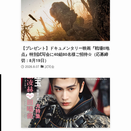
【プレゼント】ドキュメンタリー映画『戦場0地
点』特別試写会に40組80名様ご招待☆（応募締
切：8月19日）
2026.8.07
試写会