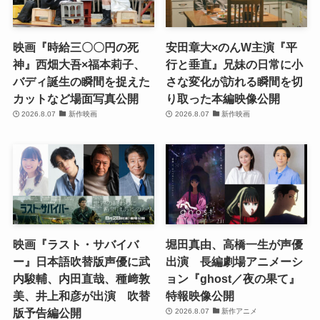
映画『時給三〇〇円の死
安田章大×のんW主演『平
神』西畑大吾×福本莉子、
行と垂直』兄妹の日常に小
バディ誕生の瞬間を捉えた
さな変化が訪れる瞬間を切
カットなど場面写真公開
り取った本編映像公開
2026.8.07
新作映画
2026.8.07
新作映画
映画『ラスト・サバイバ
堀田真由、高橋一生が声優
ー』日本語吹替版声優に武
出演 長編劇場アニメーシ
内駿輔、内田直哉、種﨑敦
ョン『ghost／夜の果て』
美、井上和彦が出演 吹替
特報映像公開
版予告編公開
2026.8.07
新作アニメ