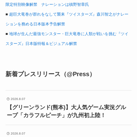
限定特別映像解禁 ナレーションは槙野智章氏
■
超巨大竜巻が群れをなして襲来『ツイスターズ』森川智之がナレー
ションを務める日本版本予告解禁
■
地球が生んだ最強モンスター・巨大竜巻に人類が戦いを挑む『ツイ
スターズ』日本版特報＆ビジュアル解禁
新着プレスリリース（@Press）
2026.8.07
【グリーンランド(熊本)】大人気ゲーム実況グル
ープ「カラフルピーチ」が九州初上陸！
2026.8.07