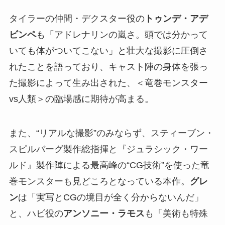
タイラーの仲間・デクスター役の
トゥンデ・アデ
ビンペ
も「アドレナリンの嵐さ。頭では分かって
いても体がついてこない」と壮大な撮影に圧倒さ
れたことを語っており、キャスト陣の身体を張っ
た撮影によって生み出された、＜竜巻モンスター
vs人類＞の臨場感に期待が高まる。
また、“リアルな撮影”のみならず、スティーブン・
スピルバーグ製作総指揮と『ジュラシック・ワー
ルド』製作陣による最高峰の“CG技術”を使った竜
巻モンスターも見どころとなっている本作。
グレ
ン
は「実写とCGの境目が全く分からないんだ」
と、ハビ役の
アンソニー・ラモス
も「美術も特殊