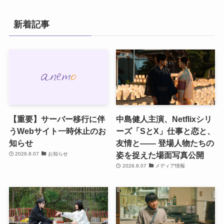
新着記事
【重要】サーバー移行に伴
中島健人主演、Netflixシリ
うWebサイト一時休止のお
ーズ「SとX」仕事と恋と、
知らせ
友情と―― 登場人物たちの
姿を捉えた場面写真公開
2026.8.07
お知らせ
2026.8.07
メディア情報