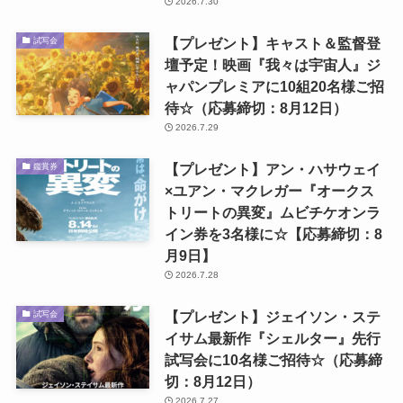
2026.7.30
【プレゼント】キャスト＆監督登
試写会
壇予定！映画『我々は宇宙人』ジ
ャパンプレミアに10組20名様ご招
待☆（応募締切：8月12日）
2026.7.29
【プレゼント】アン・ハサウェイ
鑑賞券
×ユアン・マクレガー『オークス
トリートの異変』ムビチケオンラ
イン券を3名様に☆【応募締切：8
月9日】
2026.7.28
【プレゼント】ジェイソン・ステ
試写会
イサム最新作『シェルター』先行
試写会に10名様ご招待☆（応募締
切：8月12日）
2026.7.27