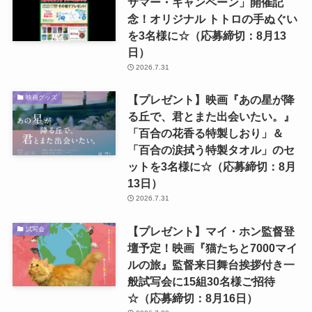
サマー・キャンペーン」開催記
念！オリジナル トトロの手ぬぐい
を3名様に☆（応募締切：8月13
日）
2026.7.31
【プレゼント】映画『あの星が降
映画グッズ
る丘で、君とまた出会いたい。』
「百合の花香る特製しおり」＆
「百合の涙拭う特製タオル」のセ
ットを3名様に☆（応募締切：8月
13日）
2026.7.31
【プレゼント】マイ・ホン監督登
試写会
壇予定！映画『猫たちと7000マイ
ルの旅』監督来日舞台挨拶付き一
般試写会に15組30名様ご招待
☆（応募締切：8月16日）