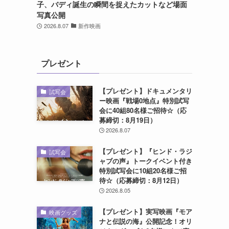
子、バディ誕生の瞬間を捉えたカットなど場面
写真公開
2026.8.07
新作映画
プレゼント
【プレゼント】ドキュメンタリ
試写会
ー映画『戦場0地点』特別試写
会に40組80名様ご招待☆（応
募締切：8月19日）
2026.8.07
【プレゼント】『ヒンド・ラジ
試写会
ャブの声』トークイベント付き
特別試写会に10組20名様ご招
待☆（応募締切：8月12日）
2026.8.05
【プレゼント】実写映画『モア
映画グッズ
ナと伝説の海』公開記念！オリ