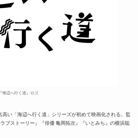
『海辺へ行く道』ロゴ
名高い「海辺へ行く道」シリーズが初めて映画化される。監
ラブストーリー』『俳優 亀岡拓次』『いとみち』の横浜聡