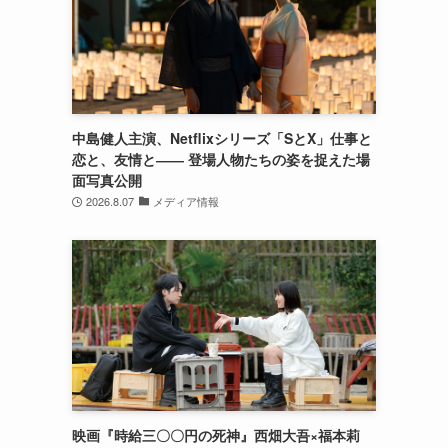
中島健人主演、Netflixシリーズ「SとX」仕事と
恋と、友情と―― 登場人物たちの姿を捉えた場
面写真公開
2026.8.07
メディア情報
映画『時給三〇〇円の死神』西畑大吾×福本莉