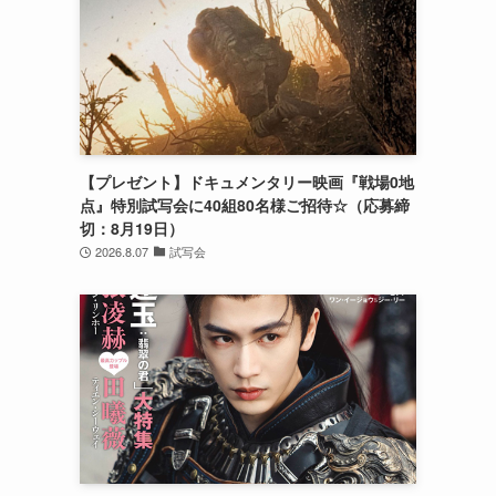
【プレゼント】ドキュメンタリー映画『戦場0地
点』特別試写会に40組80名様ご招待☆（応募締
切：8月19日）
2026.8.07
試写会