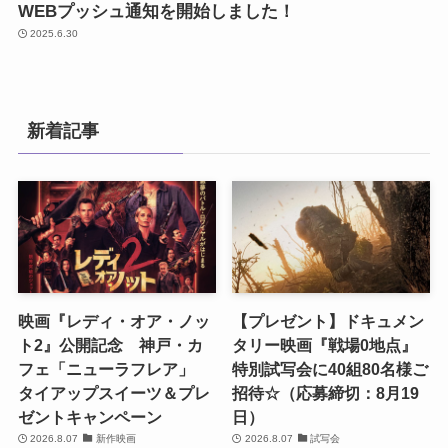
WEBプッシュ通知を開始しました！
2025.6.30
新着記事
映画『レディ・オア・ノッ
【プレゼント】ドキュメン
ト2』公開記念 神戸・カ
タリー映画『戦場0地点』
フェ「ニューラフレア」
特別試写会に40組80名様ご
タイアップスイーツ＆プレ
招待☆（応募締切：8月19
ゼントキャンペーン
日）
2026.8.07
新作映画
2026.8.07
試写会