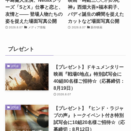
中島健人主演、Netflixシリ
映画『時給三〇〇円の死
ーズ「SとX」仕事と恋と、
神』西畑大吾×福本莉子、
友情と―― 登場人物たちの
バディ誕生の瞬間を捉えた
姿を捉えた場面写真公開
カットなど場面写真公開
2026.8.07
メディア情報
2026.8.07
新作映画
プレゼント
【プレゼント】ドキュメンタリー
試写会
映画『戦場0地点』特別試写会に
40組80名様ご招待☆（応募締切：
8月19日）
2026.8.07
【プレゼント】『ヒンド・ラジャ
試写会
ブの声』トークイベント付き特別
試写会に10組20名様ご招待☆（応
募締切：8月12日）