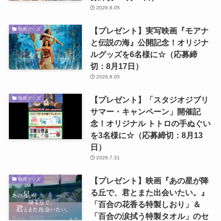
2026.8.05
【プレゼント】実写映画『モアナ
映画グッズ
と伝説の海』公開記念！オリジナ
ルグッズを6名様に☆（応募締
切：8月17日）
2026.8.05
【プレゼント】「スタジオジブリ
映画グッズ
サマー・キャンペーン」開催記
念！オリジナル トトロの手ぬぐい
を3名様に☆（応募締切：8月13
日）
2026.7.31
【プレゼント】映画『あの星が降
映画グッズ
る丘で、君とまた出会いたい。』
「百合の花香る特製しおり」＆
「百合の涙拭う特製タオル」のセ