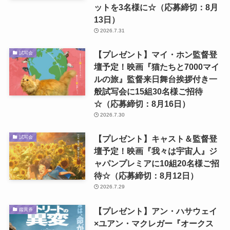
ットを3名様に☆（応募締切：8月
13日）
2026.7.31
【プレゼント】マイ・ホン監督登
試写会
壇予定！映画『猫たちと7000マイ
ルの旅』監督来日舞台挨拶付き一
般試写会に15組30名様ご招待
☆（応募締切：8月16日）
2026.7.30
【プレゼント】キャスト＆監督登
試写会
壇予定！映画『我々は宇宙人』ジ
ャパンプレミアに10組20名様ご招
待☆（応募締切：8月12日）
2026.7.29
【プレゼント】アン・ハサウェイ
鑑賞券
×ユアン・マクレガー『オークス