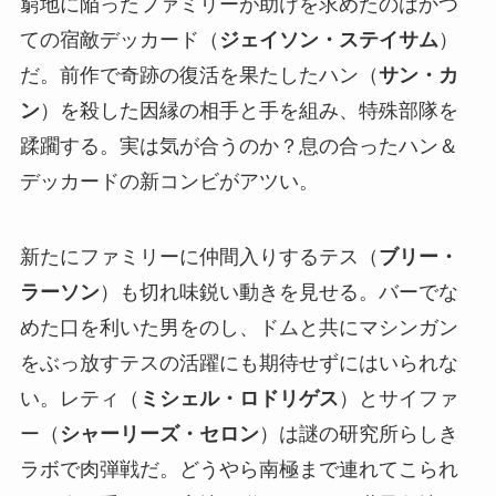
窮地に陥ったファミリーが助けを求めたのはかつ
ての宿敵デッカード（
ジェイソン・ステイサム
）
だ。前作で奇跡の復活を果たしたハン（
サン・カ
ン
）を殺した因縁の相手と手を組み、特殊部隊を
蹂躙する。実は気が合うのか？息の合ったハン＆
デッカードの新コンビがアツい。
新たにファミリーに仲間入りするテス（
ブリー・
ラーソン
）も切れ味鋭い動きを見せる。バーでな
めた口を利いた男をのし、ドムと共にマシンガン
をぶっ放すテスの活躍にも期待せずにはいられな
い。レティ（
ミシェル・ロドリゲス
）とサイファ
ー（
シャーリーズ・セロン
）は謎の研究所らしき
ラボで肉弾戦だ。どうやら南極まで連れてこられ