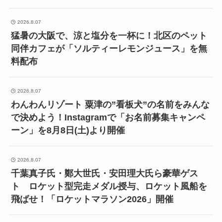
2026.8.07
猛暑の大阪で、涼と塩分を一杯に！北区のペット
同伴カフェが「ソルティーレモンジュース」を無
料配布
2026.8.07
わんわんリゾート 粟津の”看板犬”の名前をみんな
で決めよう！Instagramで「お名前募集キャンペ
ーン」を8月8日(土)より開催
2026.8.07
千葉真子氏・鄭大世氏・安田理大氏ら豪華ゲス
ト ロケット型完走メダル授与、ロケット風船を
飛ばせ！「ロケットマラソン2026」開催