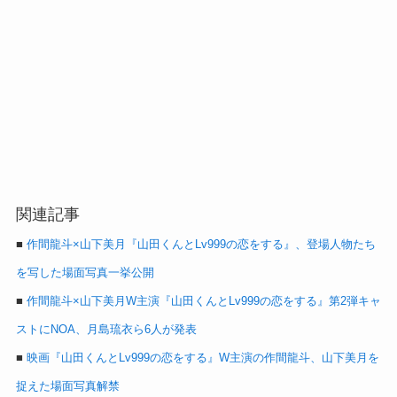
関連記事
■
作間龍斗×山下美月『山田くんとLv999の恋をする』、登場人物たち
を写した場面写真一挙公開
■
作間龍斗×山下美月W主演『山田くんとLv999の恋をする』第2弾キャ
ストにNOA、月島琉衣ら6人が発表
■
映画『山田くんとLv999の恋をする』W主演の作間龍斗、山下美月を
捉えた場面写真解禁