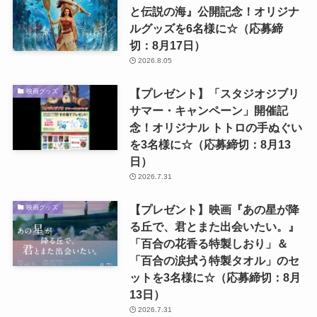
と伝説の海』公開記念！オリジナ
ルグッズを6名様に☆（応募締
切：8月17日）
2026.8.05
【プレゼント】「スタジオジブリ
映画グッズ
サマー・キャンペーン」開催記
念！オリジナル トトロの手ぬぐい
を3名様に☆（応募締切：8月13
日）
2026.7.31
【プレゼント】映画『あの星が降
映画グッズ
る丘で、君とまた出会いたい。』
「百合の花香る特製しおり」＆
「百合の涙拭う特製タオル」のセ
ットを3名様に☆（応募締切：8月
13日）
2026.7.31