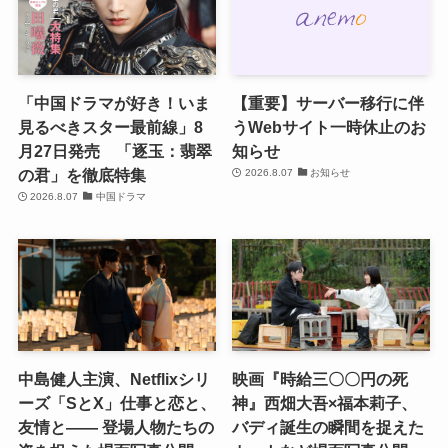
「中国ドラマが好き！いま
【重要】サーバー移行に伴
見るべきスター最前線」8
うWebサイト一時休止のお
月27日発売 「逐玉：翡翠
知らせ
の君」を徹底特集
2026.8.07
お知らせ
2026.8.07
中国ドラマ
中島健人主演、Netflixシリ
映画『時給三〇〇円の死
ーズ「SとX」仕事と恋と、
神』西畑大吾×福本莉子、
友情と―― 登場人物たちの
バディ誕生の瞬間を捉えた