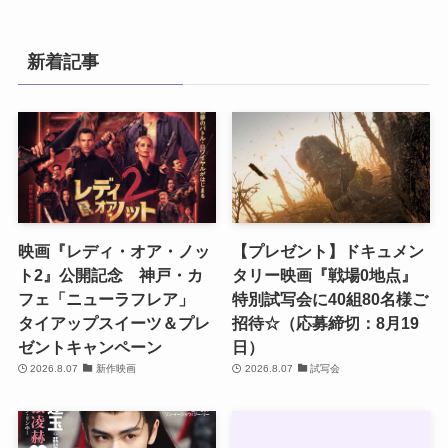
新着記事
映画『レディ・オア・ノッ
【プレゼント】ドキュメン
ト2』公開記念 神戸・カ
タリー映画『戦場0地点』
フェ「ニューラフレア」
特別試写会に40組80名様ご
タイアップスイーツ＆プレ
招待☆（応募締切：8月19
ゼントキャンペーン
日）
2026.8.07
新作映画
2026.8.07
試写会