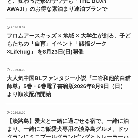
と、変わった形のサウナも「THE BOXY
AWAJI」のお得な素泊まり連泊プランで
2026.8.09
フロムアースキッズ × 地域 × 大学生が創る、子ど
もたちの「自育」イベント「諸福ジーク
×Lifehug」 を8月23日(日)開催
2026.8.09
大人気中国BLファンタジー小説『二哈和他的白猫
師尊』5巻・6巻電子書籍版2026年8月9日（日）
より順次配信開始
2026.8.09
【淡路島】愛犬と一緒に過ごせる宿で、一緒に泊
まり、一緒にご飯愛犬専用の淡路島グルメ、ドッ
グランにミニプールグランピングとトレーラーハ