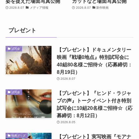
姿を捉えた場面写真公開
カットなど場面写真公開
2026.8.07
メディア情報
2026.8.07
新作映画
プレゼント
【プレゼント】ドキュメンタリー
試写会
映画『戦場0地点』特別試写会に
40組80名様ご招待☆（応募締切：
8月19日）
2026.8.07
【プレゼント】『ヒンド・ラジャ
試写会
ブの声』トークイベント付き特別
試写会に10組20名様ご招待☆（応
募締切：8月12日）
2026.8.05
【プレゼント】実写映画『モアナ
映画グッズ