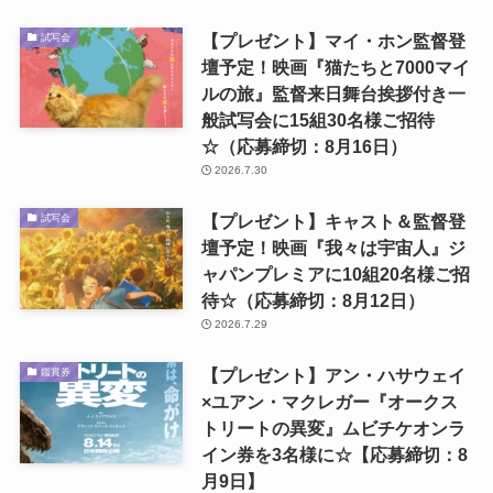
【プレゼント】マイ・ホン監督登
試写会
壇予定！映画『猫たちと7000マイ
ルの旅』監督来日舞台挨拶付き一
般試写会に15組30名様ご招待
☆（応募締切：8月16日）
2026.7.30
【プレゼント】キャスト＆監督登
試写会
壇予定！映画『我々は宇宙人』ジ
ャパンプレミアに10組20名様ご招
待☆（応募締切：8月12日）
2026.7.29
【プレゼント】アン・ハサウェイ
鑑賞券
×ユアン・マクレガー『オークス
トリートの異変』ムビチケオンラ
イン券を3名様に☆【応募締切：8
月9日】