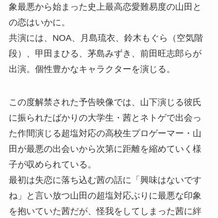
象最悪から始まった史上最高恋愛難易度の山田と
の恋はいかに。
共演には、NOA、月島琉衣、鈴木もぐら（空気階
段）、甲田まひる、茅島みずき、前田旺志郎らが
出演。個性豊かなキャラクターを演じる。
この度解禁された予告映像では、山下演じる彼氏
に振られたばかりの大学生・茜とネトゲで出会っ
た作間演じる超塩対応の高校生プロゲーマー・山
田が最悪の出会いから次第に距離を縮めていく様
子が収められている。
最初は失恋に落ち込む茜の話に「興味はないです
ね」と言い放つ山田の超塩対応ぶりに最悪な印象
を抱いていた茜だが、怪我をしてしまった茜に絆