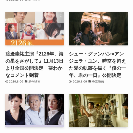
渡邊圭祐主演『2126年、海
シュー・グァンハン×アン
の星をさがして』11月13日
ジェラ・ユン、時空を超え
より全国公開決定 葵わか
た愛の軌跡を描く『僕の一
なコメント到着
年、君の一日』公開決定
2026.8.06
新作映画
2026.8.06
香港映画