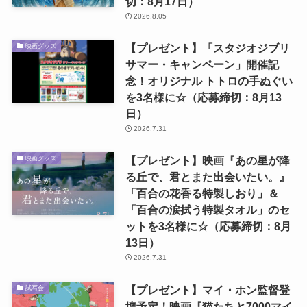
切：8月17日）
2026.8.05
【プレゼント】「スタジオジブリ
映画グッズ
サマー・キャンペーン」開催記
念！オリジナル トトロの手ぬぐい
を3名様に☆（応募締切：8月13
日）
2026.7.31
【プレゼント】映画『あの星が降
映画グッズ
る丘で、君とまた出会いたい。』
「百合の花香る特製しおり」＆
「百合の涙拭う特製タオル」のセ
ットを3名様に☆（応募締切：8月
13日）
2026.7.31
【プレゼント】マイ・ホン監督登
試写会
壇予定！映画『猫たちと7000マイ