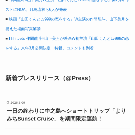
ストにNOA、月島琉衣ら6人が発表
■
映画『山田くんとLv999の恋をする』W主演の作間龍斗、山下美月を
捉えた場面写真解禁
■
HiHi Jets 作間龍斗×山下美月が映画W初主演『山田くんとLv999の恋
をする』来年3月公開決定 特報、コメントも到着
新着プレスリリース（@Press）
2026.8.06
一日の終わりに中之島へショートトリップ「より
みちSunset Cruise」を期間限定運航！