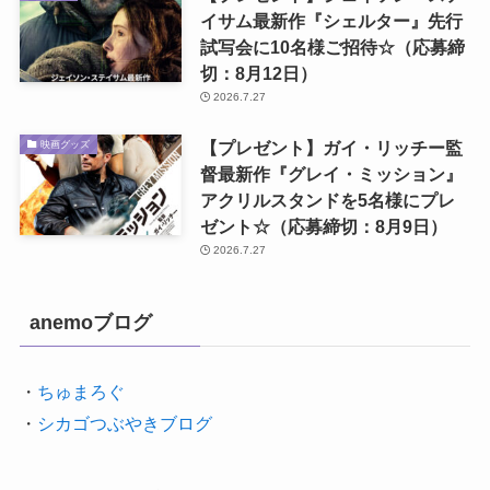
イサム最新作『シェルター』先行
試写会に10名様ご招待☆（応募締
切：8月12日）
2026.7.27
【プレゼント】ガイ・リッチー監
映画グッズ
督最新作『グレイ・ミッション』
アクリルスタンドを5名様にプレ
ゼント☆（応募締切：8月9日）
2026.7.27
anemoブログ
・
ちゅまろぐ
・
シカゴつぶやきブログ