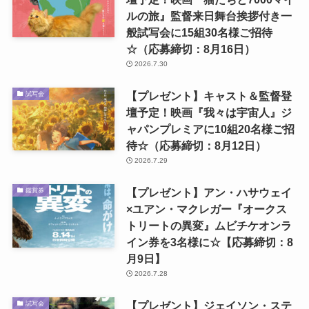
ルの旅』監督来日舞台挨拶付き一
般試写会に15組30名様ご招待
☆（応募締切：8月16日）
2026.7.30
【プレゼント】キャスト＆監督登
試写会
壇予定！映画『我々は宇宙人』ジ
ャパンプレミアに10組20名様ご招
待☆（応募締切：8月12日）
2026.7.29
【プレゼント】アン・ハサウェイ
鑑賞券
×ユアン・マクレガー『オークス
トリートの異変』ムビチケオンラ
イン券を3名様に☆【応募締切：8
月9日】
2026.7.28
【プレゼント】ジェイソン・ステ
試写会