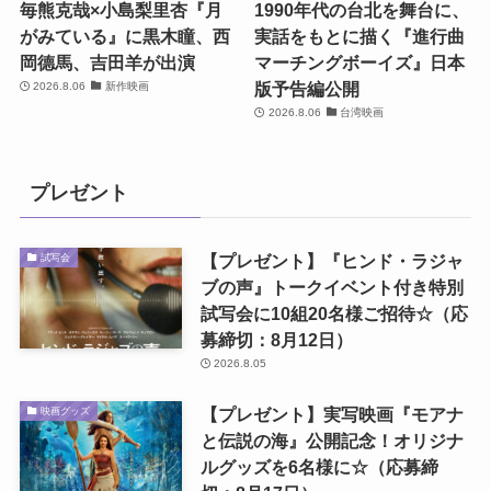
毎熊克哉×小島梨里杏『月
1990年代の台北を舞台に、
がみている』に黒木瞳、西
実話をもとに描く『進行曲
岡德馬、吉田羊が出演
マーチングボーイズ』日本
版予告編公開
2026.8.06
新作映画
2026.8.06
台湾映画
プレゼント
【プレゼント】『ヒンド・ラジャ
試写会
ブの声』トークイベント付き特別
試写会に10組20名様ご招待☆（応
募締切：8月12日）
2026.8.05
【プレゼント】実写映画『モアナ
映画グッズ
と伝説の海』公開記念！オリジナ
ルグッズを6名様に☆（応募締