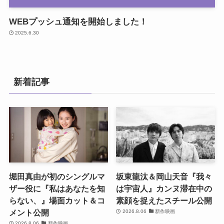
WEBプッシュ通知を開始しました！
2025.6.30
新着記事
堀田真由が初のシングルマ
坂東龍汰＆岡山天音『我々
ザー役に『私はあなたを知
は宇宙人』カンヌ滞在中の
らない、』場面カット＆コ
素顔を捉えたスチール公開
メント公開
2026.8.06
新作映画
2026.8.06
新作映画