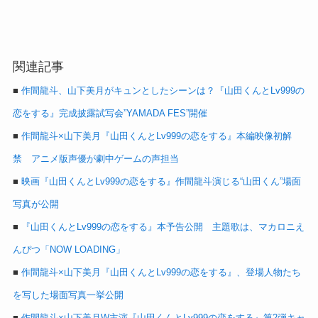
関連記事
■
作間龍斗、山下美月がキュンとしたシーンは？『山田くんとLv999の
恋をする』完成披露試写会”YAMADA FES”開催
■
作間龍斗×山下美月『山田くんとLv999の恋をする』本編映像初解
禁 アニメ版声優が劇中ゲームの声担当
■
映画『山田くんとLv999の恋をする』作間龍斗演じる“山田くん”場面
写真が公開
■
『山田くんとLv999の恋をする』本予告公開 主題歌は、マカロニえ
んぴつ「NOW LOADING」
■
作間龍斗×山下美月『山田くんとLv999の恋をする』、登場人物たち
を写した場面写真一挙公開
■
作間龍斗×山下美月W主演『山田くんとLv999の恋をする』第2弾キャ