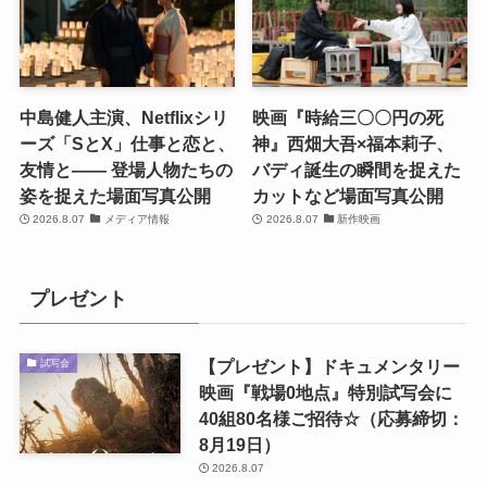
中島健人主演、Netflixシリ
映画『時給三〇〇円の死
ーズ「SとX」仕事と恋と、
神』西畑大吾×福本莉子、
友情と―― 登場人物たちの
バディ誕生の瞬間を捉えた
姿を捉えた場面写真公開
カットなど場面写真公開
2026.8.07
メディア情報
2026.8.07
新作映画
プレゼント
【プレゼント】ドキュメンタリー
試写会
映画『戦場0地点』特別試写会に
40組80名様ご招待☆（応募締切：
8月19日）
2026.8.07