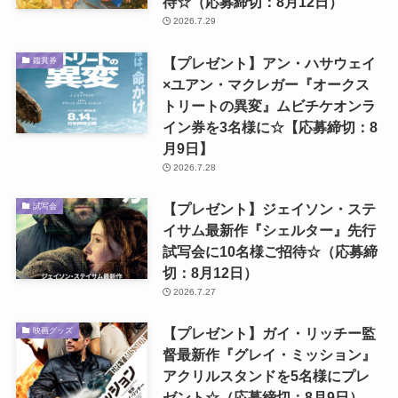
待☆（応募締切：8月12日）
2026.7.29
【プレゼント】アン・ハサウェイ
鑑賞券
×ユアン・マクレガー『オークス
トリートの異変』ムビチケオンラ
イン券を3名様に☆【応募締切：8
月9日】
2026.7.28
【プレゼント】ジェイソン・ステ
試写会
イサム最新作『シェルター』先行
試写会に10名様ご招待☆（応募締
切：8月12日）
2026.7.27
【プレゼント】ガイ・リッチー監
映画グッズ
督最新作『グレイ・ミッション』
アクリルスタンドを5名様にプレ
ゼント☆（応募締切：8月9日）