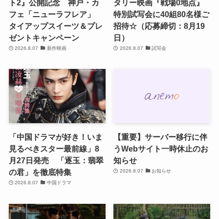
ト2』公開記念 神戸・カ
タリー映画『戦場0地点』
フェ「ニューラフレア」
特別試写会に40組80名様ご
タイアップスイーツ＆プレ
招待☆（応募締切：8月19
ゼントキャンペーン
日）
2026.8.07
新作映画
2026.8.07
試写会
「中国ドラマが好き！いま
【重要】サーバー移行に伴
見るべきスター最前線」8
うWebサイト一時休止のお
月27日発売 「逐玉：翡翠
知らせ
の君」を徹底特集
2026.8.07
お知らせ
2026.8.07
中国ドラマ