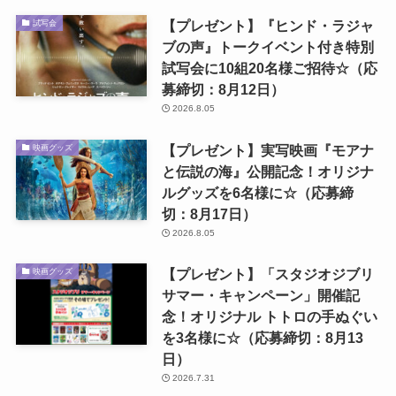
【プレゼント】『ヒンド・ラジャ
試写会
ブの声』トークイベント付き特別
試写会に10組20名様ご招待☆（応
募締切：8月12日）
2026.8.05
【プレゼント】実写映画『モアナ
映画グッズ
と伝説の海』公開記念！オリジナ
ルグッズを6名様に☆（応募締
切：8月17日）
2026.8.05
【プレゼント】「スタジオジブリ
映画グッズ
サマー・キャンペーン」開催記
念！オリジナル トトロの手ぬぐい
を3名様に☆（応募締切：8月13
日）
2026.7.31