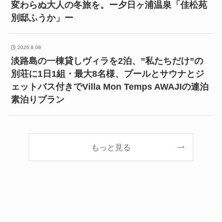
変わらぬ大人の冬旅を。ー夕日ヶ浦温泉「佳松苑
別邸ふうか」ー
2026.8.08
淡路島の一棟貸しヴィラを2泊、”私たちだけ”の
別荘に1日1組・最大8名様、プールとサウナとジ
ェットバス付きでVilla Mon Temps AWAJIの連泊
素泊りプラン
もっと見る