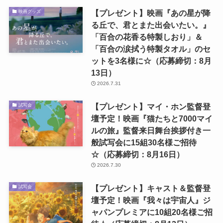
【プレゼント】映画『あの星が降
映画グッズ
る丘で、君とまた出会いたい。』
「百合の花香る特製しおり」＆
「百合の涙拭う特製タオル」のセ
ットを3名様に☆（応募締切：8月
13日）
2026.7.31
【プレゼント】マイ・ホン監督登
試写会
壇予定！映画『猫たちと7000マイ
ルの旅』監督来日舞台挨拶付き一
般試写会に15組30名様ご招待
☆（応募締切：8月16日）
2026.7.30
【プレゼント】キャスト＆監督登
試写会
壇予定！映画『我々は宇宙人』ジ
ャパンプレミアに10組20名様ご招