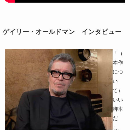
ゲイリー・オールドマン インタビュー
「（
本作
につ
い
て）
いい
脚本
だ
し、