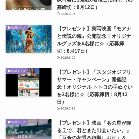
募締切：8月12日）
2026.8.05
【プレゼント】実写映画『モアナ
映画グッズ
と伝説の海』公開記念！オリジナ
ルグッズを6名様に☆（応募締
切：8月17日）
2026.8.05
【プレゼント】「スタジオジブリ
映画グッズ
サマー・キャンペーン」開催記
念！オリジナル トトロの手ぬぐい
を3名様に☆（応募締切：8月13
日）
2026.7.31
【プレゼント】映画『あの星が降
映画グッズ
る丘で、君とまた出会いたい。』
「百合の花香る特製しおり」＆