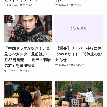
2026.8.07
新作映画
2026.8.07
試写会
「中国ドラマが好き！いま
【重要】サーバー移行に伴
見るべきスター最前線」8
うWebサイト一時休止のお
月27日発売 「逐玉：翡翠
知らせ
の君」を徹底特集
2026.8.07
お知らせ
2026.8.07
中国ドラマ