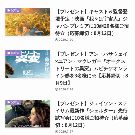
【プレゼント】キャスト＆監督登
試写会
壇予定！映画『我々は宇宙人』ジ
ャパンプレミアに10組20名様ご招
待☆（応募締切：8月12日）
2026.7.29
【プレゼント】アン・ハサウェイ
鑑賞券
×ユアン・マクレガー『オークス
トリートの異変』ムビチケオンラ
イン券を3名様に☆【応募締切：8
月9日】
2026.7.28
【プレゼント】ジェイソン・ステ
試写会
イサム最新作『シェルター』先行
試写会に10名様ご招待☆（応募締
切：8月12日）
2026.7.27