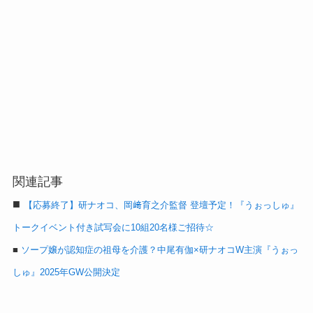
関連記事
■
【応募終了】研ナオコ、岡﨑育之介監督 登壇予定！『うぉっしゅ』
トークイベント付き試写会に10組20名様ご招待☆
■
ソープ嬢が認知症の祖母を介護？中尾有伽×研ナオコW主演『うぉっ
しゅ』2025年GW公開決定