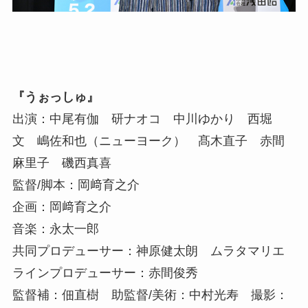
『うぉっしゅ』
出演：中尾有伽 研ナオコ 中川ゆかり 西堀
文 嶋佐和也（ニューヨーク） 髙木直子 赤間
麻里子 磯西真喜
監督/脚本：岡﨑育之介
企画：岡﨑育之介
音楽：永太一郎
共同プロデューサー：神原健太朗 ムラタマリエ
ラインプロデューサー：赤間俊秀
監督補：佃直樹 助監督/美術：中村光寿 撮影：