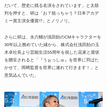
だいて、歴史に残る名演をされています」と太鼓
判を押すと、研は「お？狙っちゃう？日本アカデ
ミー賞主演女優賞!?」とノリノリ。
さらに研は、永六輔が浅田飴のCMキャラクターを
30年以上務めていた縁から、株式会社浅田飴の玉
木卓社長より芸能生活55周年を祝した花束と賞状
を贈呈されると「『うぉっしゅ』を世界に羽ばた
かせて、岡﨑監督を世界に連れて行きます！」と
意気込んでいた。