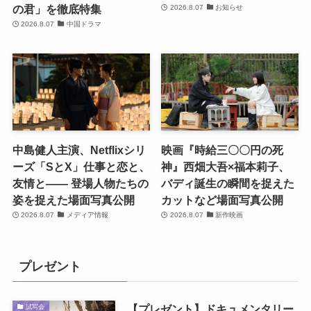
の君」を徹底特集
2026.8.07
お知らせ
2026.8.07
中国ドラマ
中島健人主演、Netflixシリ
映画『時給三〇〇円の死
ーズ「SとX」仕事と恋と、
神』西畑大吾×福本莉子、
友情と―― 登場人物たちの
バディ誕生の瞬間を捉えた
姿を捉えた場面写真公開
カットなど場面写真公開
2026.8.07
メディア情報
2026.8.07
新作映画
プレゼント
【プレゼント】ドキュメンタリー
試写会