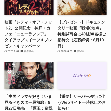
映画『レディ・オア・ノッ
【プレゼント】ドキュメン
ト2』公開記念 神戸・カ
タリー映画『戦場0地点』
フェ「ニューラフレア」
特別試写会に40組80名様ご
タイアップスイーツ＆プレ
招待☆（応募締切：8月19
ゼントキャンペーン
日）
2026.8.07
新作映画
2026.8.07
試写会
「中国ドラマが好き！いま
【重要】サーバー移行に伴
見るべきスター最前線」8
うWebサイト一時休止のお
月27日発売 「逐玉：翡翠
知らせ