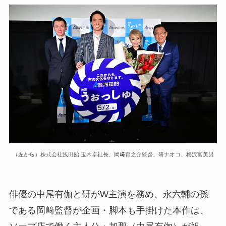
（左から）株式会社浅田飴 玉木卓社長、岡﨑育之介監督、研ナオコ、梅沢富美男
俳優の中尾有伽と研がW主演を務め、永六輔の孫
である岡﨑監督が企画・脚本も手掛けた本作は、