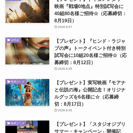
映画『戦場0地点』特別試写会に
40組80名様ご招待☆（応募締切：
8月19日）
2026.8.07
【プレゼント】『ヒンド・ラジャ
試写会
ブの声』トークイベント付き特別
試写会に10組20名様ご招待☆（応
募締切：8月12日）
2026.8.05
【プレゼント】実写映画『モアナ
映画グッズ
と伝説の海』公開記念！オリジナ
ルグッズを6名様に☆（応募締
切：8月17日）
2026.8.05
【プレゼント】「スタジオジブリ
映画グッズ
サマー・キャンペーン」開催記