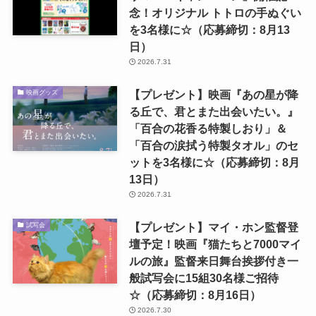
念！オリジナル トトロの手ぬぐい
を3名様に☆（応募締切：8月13
日）
2026.7.31
【プレゼント】映画『あの星が降
映画グッズ
る丘で、君とまた出会いたい。』
「百合の花香る特製しおり」＆
「百合の涙拭う特製タオル」のセ
ットを3名様に☆（応募締切：8月
13日）
2026.7.31
【プレゼント】マイ・ホン監督登
試写会
壇予定！映画『猫たちと7000マイ
ルの旅』監督来日舞台挨拶付き一
般試写会に15組30名様ご招待
☆（応募締切：8月16日）
2026.7.30