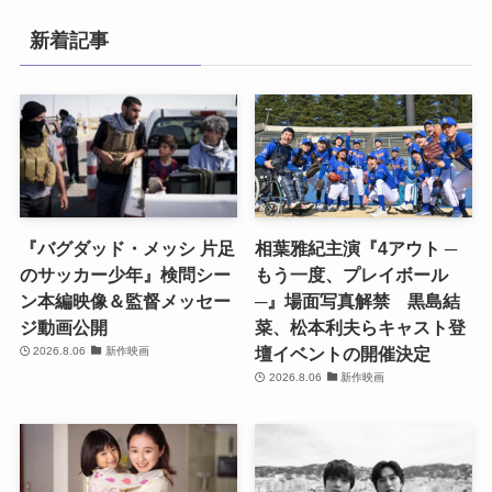
新着記事
『バグダッド・メッシ 片足
相葉雅紀主演『4アウト ─
のサッカー少年』検問シー
もう一度、プレイボール
ン本編映像＆監督メッセー
─』場面写真解禁 黒島結
ジ動画公開
菜、松本利夫らキャスト登
壇イベントの開催決定
2026.8.06
新作映画
2026.8.06
新作映画