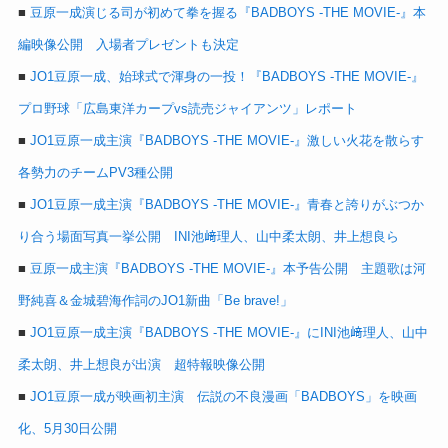
■
豆原一成演じる司が初めて拳を握る『BADBOYS -THE MOVIE-』本
編映像公開 入場者プレゼントも決定
■
JO1豆原一成、始球式で渾身の一投！『BADBOYS -THE MOVIE-』
プロ野球「広島東洋カープvs読売ジャイアンツ」レポート
■
JO1豆原一成主演『BADBOYS -THE MOVIE-』激しい火花を散らす
各勢力のチームPV3種公開
■
JO1豆原一成主演『BADBOYS -THE MOVIE-』青春と誇りがぶつか
り合う場面写真一挙公開 INI池﨑理人、山中柔太朗、井上想良ら
■
豆原一成主演『BADBOYS -THE MOVIE-』本予告公開 主題歌は河
野純喜＆金城碧海作詞のJO1新曲「Be brave!」
■
JO1豆原一成主演『BADBOYS -THE MOVIE-』にINI池﨑理人、山中
柔太朗、井上想良が出演 超特報映像公開
■
JO1豆原一成が映画初主演 伝説の不良漫画「BADBOYS」を映画
化、5月30日公開