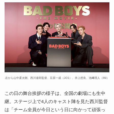
左から山中柔太朗、西川達郎監督、豆原一成（JO1）、井上想良、池﨑理人（INI）
この日の舞台挨拶の様子は、全国の劇場にも生中
継。ステージ上で4人のキャスト陣を見た西川監督
は「チーム全員が今日という日に向かって頑張っ