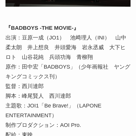
『BADBOYS -THE MOVIE-』
出演：豆原一成（JO1） 池﨑理人（INI） 山中
柔太朗 井上想良 井頭愛海 岩永丞威 大下ヒ
ロト 山谷花純 兵頭功海 青柳翔
原作：田中宏「BADBOYS」（少年画報社 ヤング
キングコミックス刊）
監督：西川達郎
脚本：峰尾賢人 西川達郎
主題歌：JOI1「Be Brave!」（LAPONE
ENTERTAINMENT）
制作プロダクション：AOI Pro.
配給：東映