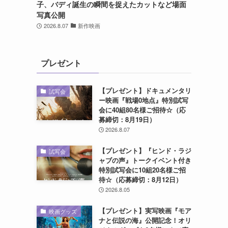
子、バディ誕生の瞬間を捉えたカットなど場面
写真公開
2026.8.07
新作映画
プレゼント
【プレゼント】ドキュメンタリ
試写会
ー映画『戦場0地点』特別試写
会に40組80名様ご招待☆（応
募締切：8月19日）
2026.8.07
【プレゼント】『ヒンド・ラジ
試写会
ャブの声』トークイベント付き
特別試写会に10組20名様ご招
待☆（応募締切：8月12日）
2026.8.05
【プレゼント】実写映画『モア
映画グッズ
ナと伝説の海』公開記念！オリ