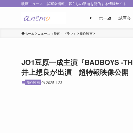
映画ニュース、試写会情報、暮らしの話題を発信する情報サイト
ホーム
試写会
ホーム
ニュース（映画・ドラマ）
新作映画
JO1豆原一成主演『BADBOYS -T
井上想良が出演 超特報映像公開
新作映画
2025.1.23