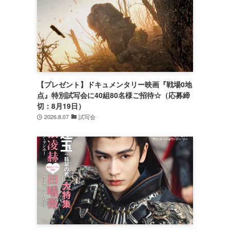
【プレゼント】ドキュメンタリー映画『戦場0地
点』特別試写会に40組80名様ご招待☆（応募締
切：8月19日）
2026.8.07
試写会