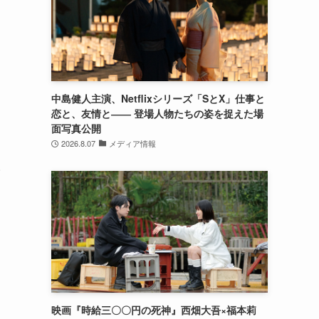
中島健人主演、Netflixシリーズ「SとX」仕事と
恋と、友情と―― 登場人物たちの姿を捉えた場
面写真公開
2026.8.07
メディア情報
野
映画『時給三〇〇円の死神』西畑大吾×福本莉