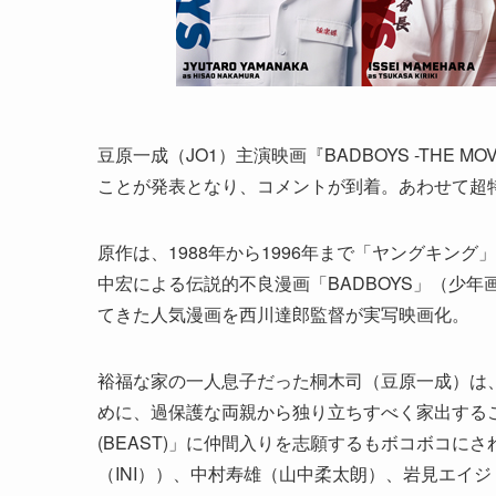
豆原一成（JO1）主演映画『BADBOYS -THE 
ことが発表となり、コメントが到着。あわせて超
原作は、1988年から1996年まで「ヤングキング
中宏による伝説的不良漫画「BADBOYS」（少
てきた人気漫画を西川達郎監督が実写映画化。
裕福な家の一人息子だった桐木司（豆原一成）は
めに、過保護な両親から独り立ちすべく家出する
(BEAST)」に仲間入りを志願するもボコボコ
（INI））、中村寿雄（山中柔太朗）、岩見エイ