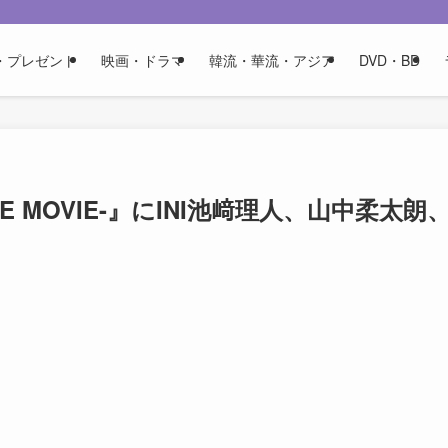
・プレゼント
映画・ドラマ
韓流・華流・アジア
DVD・BD
HE MOVIE-』にINI池﨑理人、山中柔太朗