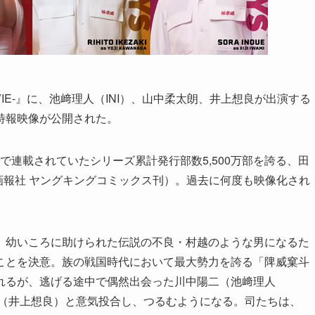
MOVIE-』に、池﨑理人（INI）、山中柔太朗、井上想良が出演する
特報映像が公開された。
」で連載されていたシリーズ累計発行部数5,500万部を誇る、田
年画報社 ヤングキングコミックス刊）。過去に何度も映像化され
、幼いころに助けられた伝説の不良・村越のような男になるた
ことを決意。族の戦国時代において最大勢力を誇る「陴威窠⽃
にされるが、逃げる途中で偶然出会った川中陽二（池﨑理人
ジ（井上想良）と意気投合し、つるむようになる。司たちは、