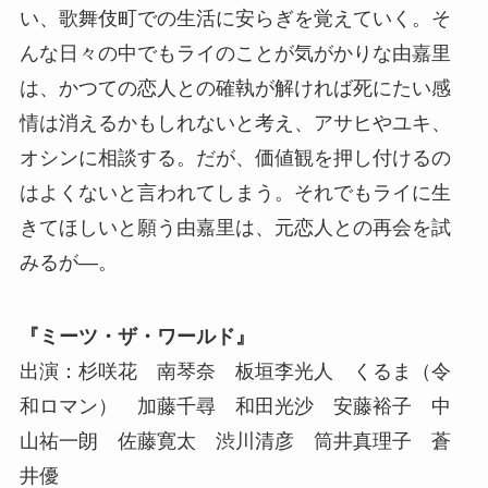
い、歌舞伎町での生活に安らぎを覚えていく。そ
んな日々の中でもライのことが気がかりな由嘉里
は、かつての恋人との確執が解ければ死にたい感
情は消えるかもしれないと考え、アサヒやユキ、
オシンに相談する。だが、価値観を押し付けるの
はよくないと言われてしまう。それでもライに生
きてほしいと願う由嘉里は、元恋人との再会を試
みるが―。
『ミーツ・ザ・ワールド』
出演：杉咲花 南琴奈 板垣李光人 くるま（令
和ロマン） 加藤千尋 和田光沙 安藤裕子 中
山祐一朗 佐藤寛太 渋川清彦 筒井真理子 蒼
井優