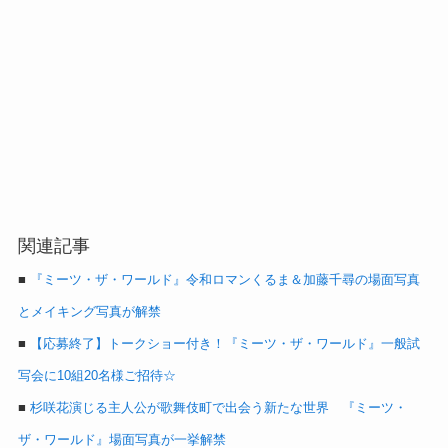
関連記事
■
『ミーツ・ザ・ワールド』令和ロマンくるま＆加藤千尋の場面写真
とメイキング写真が解禁
■
【応募終了】トークショー付き！『ミーツ・ザ・ワールド』一般試
写会に10組20名様ご招待☆
■
杉咲花演じる主人公が歌舞伎町で出会う新たな世界 『ミーツ・
ザ・ワールド』場面写真が一挙解禁