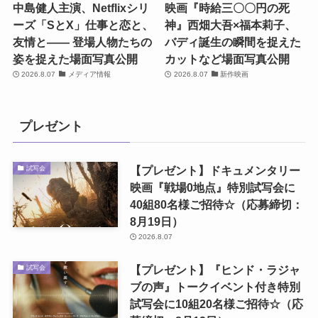
中島健人主演、Netflixシリ
映画『時給三〇〇円の死
ーズ「SとX」仕事と恋と、
神』西畑大吾×福本莉子、
友情と―― 登場人物たちの
バディ誕生の瞬間を捉えた
姿を捉えた場面写真公開
カットなど場面写真公開
2026.8.07
メディア情報
2026.8.07
新作映画
プレゼント
【プレゼント】ドキュメンタリー
試写会
映画『戦場0地点』特別試写会に
40組80名様ご招待☆（応募締切：
8月19日）
2026.8.07
【プレゼント】『ヒンド・ラジャ
試写会
ブの声』トークイベント付き特別
試写会に10組20名様ご招待☆（応