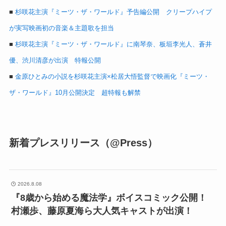
■
杉咲花主演『ミーツ・ザ・ワールド』予告編公開 クリープハイプ
が実写映画初の音楽＆主題歌を担当
■
杉咲花主演『ミーツ・ザ・ワールド』に南琴奈、板垣李光人、蒼井
優、渋川清彦が出演 特報公開
■
金原ひとみの小説を杉咲花主演×松居大悟監督で映画化『ミーツ・
ザ・ワールド』10月公開決定 超特報も解禁
新着プレスリリース（@Press）
2026.8.08
『8歳から始める魔法学』ボイスコミック公開！
村瀬歩、藤原夏海ら大人気キャストが出演！