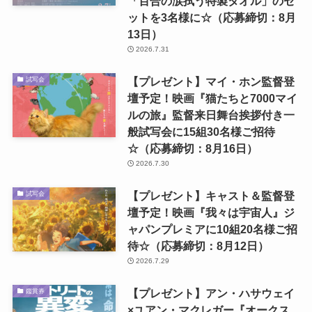
「百合の涙拭う特製タオル」のセ
ットを3名様に☆（応募締切：8月
13日）
2026.7.31
【プレゼント】マイ・ホン監督登
試写会
壇予定！映画『猫たちと7000マイ
ルの旅』監督来日舞台挨拶付き一
般試写会に15組30名様ご招待
☆（応募締切：8月16日）
2026.7.30
【プレゼント】キャスト＆監督登
試写会
壇予定！映画『我々は宇宙人』ジ
ャパンプレミアに10組20名様ご招
待☆（応募締切：8月12日）
2026.7.29
【プレゼント】アン・ハサウェイ
鑑賞券
×ユアン・マクレガー『オークス