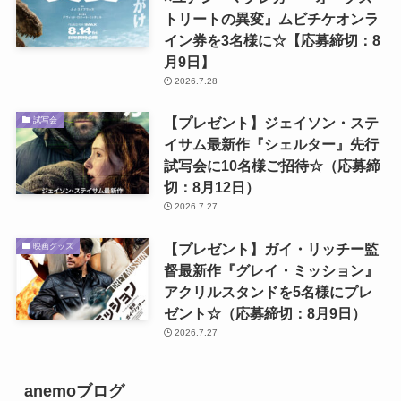
トリートの異変』ムビチケオンラ
イン券を3名様に☆【応募締切：8
月9日】
2026.7.28
【プレゼント】ジェイソン・ステ
試写会
イサム最新作『シェルター』先行
試写会に10名様ご招待☆（応募締
切：8月12日）
2026.7.27
【プレゼント】ガイ・リッチー監
映画グッズ
督最新作『グレイ・ミッション』
アクリルスタンドを5名様にプレ
ゼント☆（応募締切：8月9日）
2026.7.27
anemoブログ