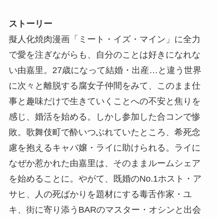
ストーリー
擬人化焼肉漫画「ミート・イズ・マイン」に全力
で愛を注ぎながらも、自分のことは好きになれな
い由嘉里。27歳になって結婚・出産…と違う世界
に次々と離脱する腐女子仲間をみて、このまま仕
事と趣味だけで生きていくことへの不安と焦りを
感じ、婚活を始める。しかし参加した合コンで惨
敗。歌舞伎町で酔いつぶれていたところ、希死念
慮を抱えるキャバ嬢・ライに助けられる。ライに
なぜか惹かれた由嘉里は、そのままルームシェア
を始めることに。やがて、既婚のNo.1ホスト・ア
サヒ、人の死ばかりを題材にする毒舌作家・ユ
キ、街に寄り添うBARのマスター・オシンと出会