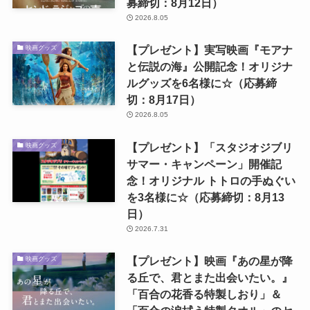
募締切：8月12日）
2026.8.05
【プレゼント】実写映画『モアナ
映画グッズ
と伝説の海』公開記念！オリジナ
ルグッズを6名様に☆（応募締
切：8月17日）
2026.8.05
【プレゼント】「スタジオジブリ
映画グッズ
サマー・キャンペーン」開催記
念！オリジナル トトロの手ぬぐい
を3名様に☆（応募締切：8月13
日）
2026.7.31
【プレゼント】映画『あの星が降
映画グッズ
る丘で、君とまた出会いたい。』
「百合の花香る特製しおり」＆