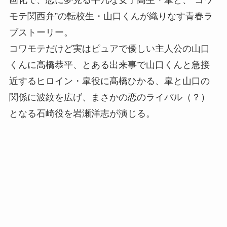
画化で、恋に夢見る平凡な女子高生・皐と、“コワ
モテ関西弁”の転校生・山口くんが織りなす青春ラ
ブストーリー。
コワモテだけど実はピュアで優しい主人公の山口
くんに高橋恭平、とある出来事で山口くんと急接
近するヒロイン・皐役に髙橋ひかる、皐と山口の
関係に波紋を広げ、まさかの恋のライバル（？）
となる石崎役を岩瀬洋志が演じる。