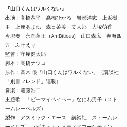
『山口くんはワルくない』
出演：高橋恭平 髙橋ひかる 岩瀬洋志 上坂樹
里 上原あまね 森日菜美 丈太郎 大塚萌香
今堀奏 永岡蓮王（AmBitious) 山口森広 春海四
方 ふせえり
監督：守屋健太郎
脚本：高橋ナツコ
原作：斉木 優『山口くんはワルくない』（講談社
「別冊フレンド」連載）
音楽：遠藤浩二
主題歌：「ビーマイベイベー」なにわ男子（スト
ームレーベルズ）
製作：アスミック・エース 講談社 ストームレ
ーベルズ ハピネット・メディアマーケティン