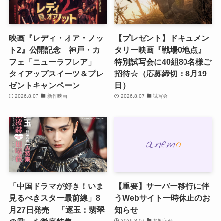
映画『レディ・オア・ノッ
【プレゼント】ドキュメン
ト2』公開記念 神戸・カ
タリー映画『戦場0地点』
フェ「ニューラフレア」
特別試写会に40組80名様ご
タイアップスイーツ＆プレ
招待☆（応募締切：8月19
ゼントキャンペーン
日）
2026.8.07
新作映画
2026.8.07
試写会
「中国ドラマが好き！いま
【重要】サーバー移行に伴
見るべきスター最前線」8
うWebサイト一時休止のお
月27日発売 「逐玉：翡翠
知らせ
2026.8.07
お知らせ