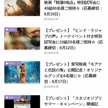
映画『戦場0地点』特別試写会に
40組80名様ご招待☆（応募締切：
8月19日）
2026.8.07
【プレゼント】『ヒンド・ラジャ
試写会
ブの声』トークイベント付き特別
試写会に10組20名様ご招待☆（応
募締切：8月12日）
2026.8.05
【プレゼント】実写映画『モアナ
映画グッズ
と伝説の海』公開記念！オリジナ
ルグッズを6名様に☆（応募締
切：8月17日）
2026.8.05
【プレゼント】「スタジオジブリ
映画グッズ
サマー・キャンペーン」開催記