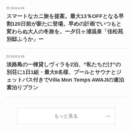
2026.8.08
スマートなカニ旅を提案。最大13％OFFとなる早
割120日前が新たに登場。早めの計画でいつもと
変わらぬ大人の冬旅を。ー夕日ヶ浦温泉「佳松苑
別邸ふうか」ー
2026.8.08
淡路島の一棟貸しヴィラを2泊、”私たちだけ”の
別荘に1日1組・最大8名様、プールとサウナとジ
ェットバス付きでVilla Mon Temps AWAJIの連泊
素泊りプラン
もっと見る