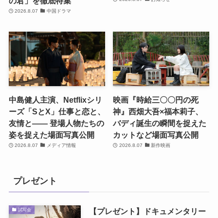
の君」を徹底特集
2026.8.07
中国ドラマ
中島健人主演、Netflixシリ
映画『時給三〇〇円の死
ーズ「SとX」仕事と恋と、
神』西畑大吾×福本莉子、
友情と―― 登場人物たちの
バディ誕生の瞬間を捉えた
姿を捉えた場面写真公開
カットなど場面写真公開
2026.8.07
メディア情報
2026.8.07
新作映画
プレゼント
【プレゼント】ドキュメンタリー
試写会