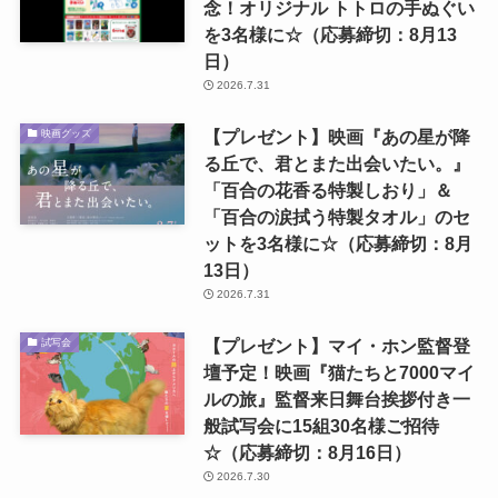
念！オリジナル トトロの手ぬぐい
を3名様に☆（応募締切：8月13
日）
2026.7.31
【プレゼント】映画『あの星が降
映画グッズ
る丘で、君とまた出会いたい。』
「百合の花香る特製しおり」＆
「百合の涙拭う特製タオル」のセ
ットを3名様に☆（応募締切：8月
13日）
2026.7.31
【プレゼント】マイ・ホン監督登
試写会
壇予定！映画『猫たちと7000マイ
ルの旅』監督来日舞台挨拶付き一
般試写会に15組30名様ご招待
☆（応募締切：8月16日）
2026.7.30