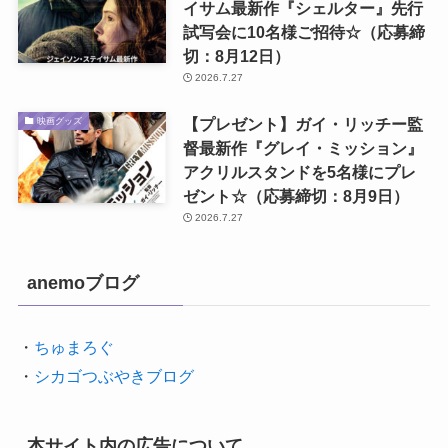
イサム最新作『シェルター』先行
試写会に10名様ご招待☆（応募締
切：8月12日）
2026.7.27
【プレゼント】ガイ・リッチー監
映画グッズ
督最新作『グレイ・ミッション』
アクリルスタンドを5名様にプレ
ゼント☆（応募締切：8月9日）
2026.7.27
anemoブログ
・
ちゅまろぐ
・
シカゴつぶやきブログ
本サイト内の広告について