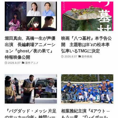
堀田真由、高橋一生が声優
映画『八つ墓村』本予告公
出演 長編劇場アニメーシ
開 主題歌はB’zの松本孝
ョン『ghost／夜の果て』
弘率いるTMGに決定
特報映像公開
2026.8.07
新作映画
2026.8.07
新作アニメ
『バグダッド・メッシ 片足
相葉雅紀主演『4アウト ─
のサッカー少年』検問シー
もう一度、プレイボール