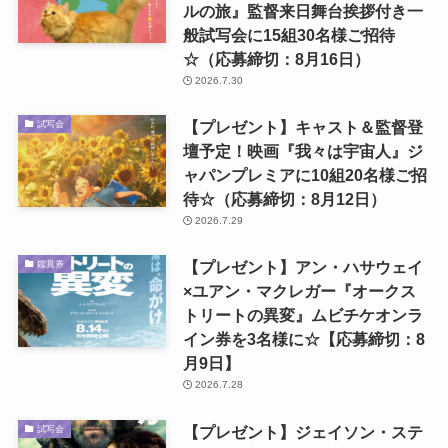
ルの旅』監督来日舞台挨拶付き一
般試写会に15組30名様ご招待
☆（応募締切：8月16日）
2026.7.30
【プレゼント】キャスト＆監督登
試写会
壇予定！映画『我々は宇宙人』ジ
ャパンプレミアに10組20名様ご招
待☆（応募締切：8月12日）
2026.7.29
【プレゼント】アン・ハサウェイ
鑑賞券
×ユアン・マクレガー『オークス
トリートの異変』ムビチケオンラ
イン券を3名様に☆【応募締切：8
月9日】
2026.7.28
【プレゼント】ジェイソン・ステ
試写会