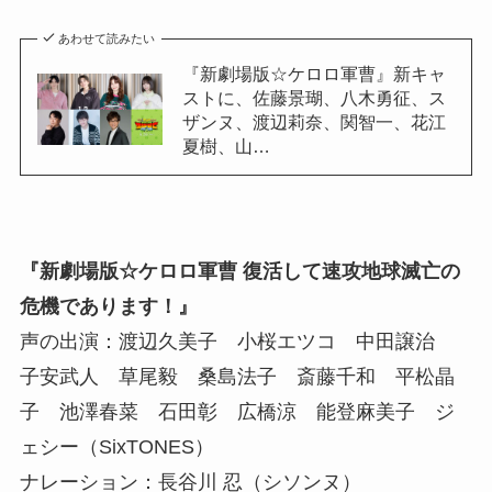
あわせて読みたい
『新劇場版☆ケロロ軍曹』新キャ
ストに、佐藤景瑚、八木勇征、ス
ザンヌ、渡辺莉奈、関智一、花江
夏樹、山…
『新劇場版☆ケロロ軍曹 復活して速攻地球滅亡の
危機であります！』
声の出演：渡辺久美子 小桜エツコ 中田譲治
子安武人 草尾毅 桑島法子 斎藤千和 平松晶
子 池澤春菜 石田彰 広橋涼 能登麻美子 ジ
ェシー（SixTONES）
ナレーション：長谷川 忍（シソンヌ）