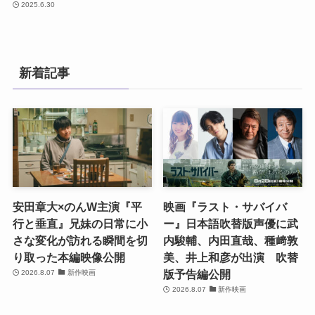
2025.6.30
新着記事
安田章大×のんW主演『平
映画『ラスト・サバイバ
行と垂直』兄妹の日常に小
ー』日本語吹替版声優に武
さな変化が訪れる瞬間を切
内駿輔、内田直哉、種﨑敦
り取った本編映像公開
美、井上和彦が出演 吹替
版予告編公開
2026.8.07
新作映画
2026.8.07
新作映画