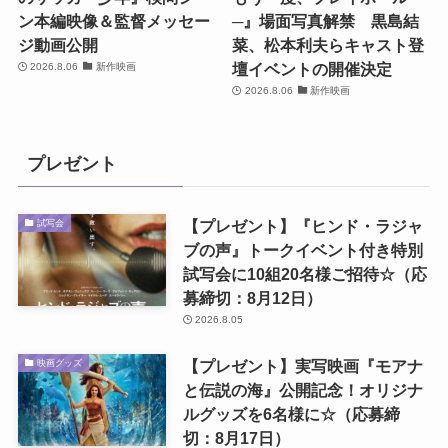
ン本編映像＆監督メッセー
─』場面写真解禁 黒島結
ジ動画公開
菜、松本利夫らキャスト登
壇イベントの開催決定
2026.8.06
新作映画
2026.8.06
新作映画
プレゼント
【プレゼント】『ヒンド・ラジャ
試写会
ブの声』トークイベント付き特別
試写会に10組20名様ご招待☆（応
募締切：8月12日）
2026.8.05
【プレゼント】実写映画『モアナ
映画グッズ
と伝説の海』公開記念！オリジナ
ルグッズを6名様に☆（応募締
切：8月17日）