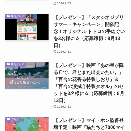
2026.8.05
【プレゼント】「スタジオジブリ
映画グッズ
サマー・キャンペーン」開催記
念！オリジナル トトロの手ぬぐい
を3名様に☆（応募締切：8月13
日）
2026.7.31
【プレゼント】映画『あの星が降
映画グッズ
る丘で、君とまた出会いたい。』
「百合の花香る特製しおり」＆
「百合の涙拭う特製タオル」のセ
ットを3名様に☆（応募締切：8月
13日）
2026.7.31
【プレゼント】マイ・ホン監督登
試写会
壇予定！映画『猫たちと7000マイ