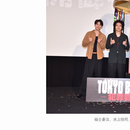
福士蒼汰、水上恒司