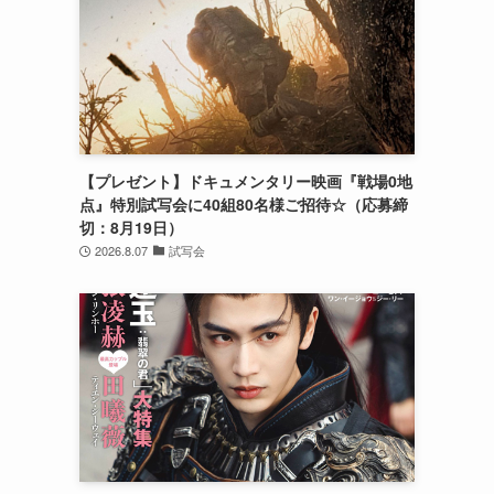
【プレゼント】ドキュメンタリー映画『戦場0地
点』特別試写会に40組80名様ご招待☆（応募締
切：8月19日）
2026.8.07
試写会