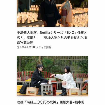
中島健人主演、Netflixシリーズ「SとX」仕事と
恋と、友情と―― 登場人物たちの姿を捉えた場
面写真公開
2026.8.07
メディア情報
映画『時給三〇〇円の死神』西畑大吾×福本莉