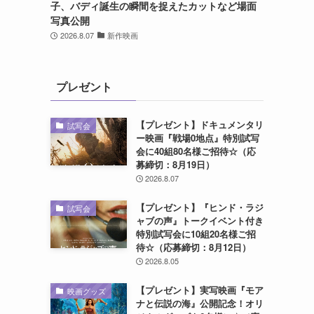
子、バディ誕生の瞬間を捉えたカットなど場面
写真公開
2026.8.07
新作映画
プレゼント
【プレゼント】ドキュメンタリ
試写会
ー映画『戦場0地点』特別試写
会に40組80名様ご招待☆（応
募締切：8月19日）
2026.8.07
【プレゼント】『ヒンド・ラジ
試写会
ャブの声』トークイベント付き
特別試写会に10組20名様ご招
待☆（応募締切：8月12日）
2026.8.05
【プレゼント】実写映画『モア
映画グッズ
ナと伝説の海』公開記念！オリ