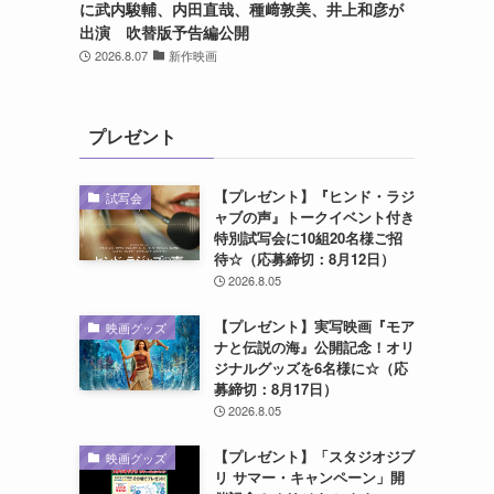
に武内駿輔、内田直哉、種﨑敦美、井上和彦が
ら
出演 吹替版予告編公開
2026.8.07
新作映画
プレゼント
【プレゼント】『ヒンド・ラジ
試写会
ャブの声』トークイベント付き
特別試写会に10組20名様ご招
待☆（応募締切：8月12日）
2026.8.05
【プレゼント】実写映画『モア
映画グッズ
ナと伝説の海』公開記念！オリ
ジナルグッズを6名様に☆（応
募締切：8月17日）
2026.8.05
【プレゼント】「スタジオジブ
映画グッズ
リ サマー・キャンペーン」開