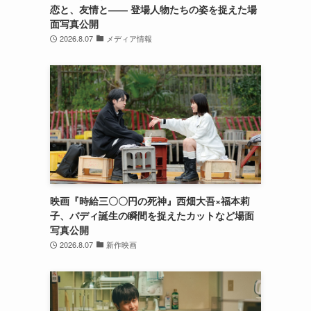
恋と、友情と―― 登場人物たちの姿を捉えた場
面写真公開
2026.8.07
メディア情報
映画『時給三〇〇円の死神』西畑大吾×福本莉
子、バディ誕生の瞬間を捉えたカットなど場面
写真公開
2026.8.07
新作映画