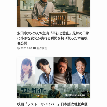
安田章大×のんW主演『平行と垂直』兄妹の日常
に小さな変化が訪れる瞬間を切り取った本編映
像公開
2026.8.07
新作映画
映画『ラスト・サバイバー』日本語吹替版声優