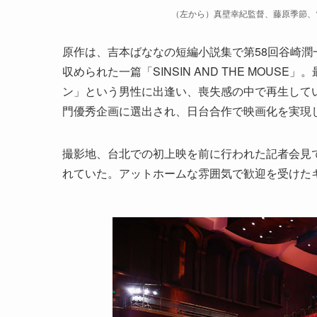
（左から）真壁幸紀監督、藤原季節、
原作は、吉本ばななの短編小説集で第58回谷崎
収められた一篇「SINSIN AND THE MOU
ン」という男性に出逢い、喪失感の中で再生していく姿を描い
門優秀企画に選出され、日台合作で映画化を実現
撮影地、台北での初上映を前に行われた記者会見
れていた。アットホームな雰囲気で歓迎を受けた