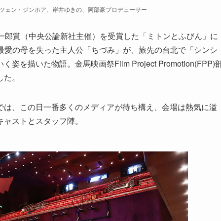
ツェン・ジンホア、岸井ゆきの、阿部豪プロデューサー
潤一郎賞（中央公論新社主催）を受賞した「ミトンとふびん」に
SE」。最愛の母を失った主人公「ちづみ」が、旅先の台北で「シンシ
た物語。金馬映画祭Film Project Promotion(FPP)
した。
では、この日一番多くのメディアが待ち構え、会場は熱気に溢
キャストとスタッフ陣。