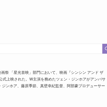
映画祭 「星光首映」部門において、映画『シンシン アンド ザ
7月4日に公式上映された。W主演を務めたツェン・ジンホアがアンバサ
・ジンホア、藤原季節、真壁幸紀監督、阿部豪プロデューサー