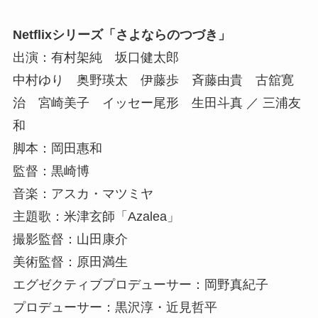
Netflixシリーズ「さよならのつづき」
出演：有村架純 坂口健太郎
中村ゆり 奥野瑛太 伊藤歩 斉藤由貴 古舘寛
治 宮崎美子 イッセー尾形 生田斗真 ／ 三浦友
和
脚本：岡田惠和
監督：黒崎博
音楽：アスカ・マツミヤ
主題歌：米津玄師「Azalea」
撮影監督：山田康介
美術監督：原田満生
エグゼクティブプロデューサー：岡野真紀子
プロデューサー：黒沢淳・近見哲平