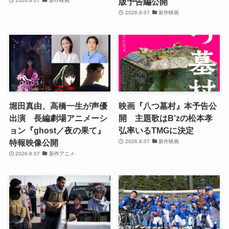
版予告編公開
2026.8.07
新作映画
2026.8.07
新作映画
堀田真由、高橋一生が声優
映画『八つ墓村』本予告公
出演 長編劇場アニメーシ
開 主題歌はB’zの松本孝
ョン『ghost／夜の果て』
弘率いるTMGに決定
特報映像公開
2026.8.07
新作映画
2026.8.07
新作アニメ