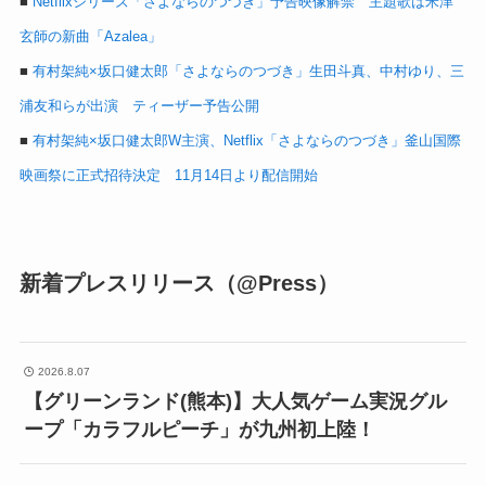
■
Netflixシリーズ「さよならのつづき」予告映像解禁 主題歌は米津
玄師の新曲「Azalea」
■
有村架純×坂口健太郎「さよならのつづき」生田斗真、中村ゆり、三
浦友和らが出演 ティーザー予告公開
■
有村架純×坂口健太郎W主演、Netflix「さよならのつづき」釜山国際
映画祭に正式招待決定 11月14日より配信開始
新着プレスリリース（@Press）
2026.8.07
【グリーンランド(熊本)】大人気ゲーム実況グル
ープ「カラフルピーチ」が九州初上陸！