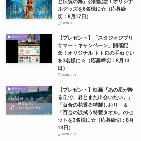
と伝説の海』公開記念！オリジナ
ルグッズを6名様に☆（応募締
切：8月17日）
2026.8.05
【プレゼント】「スタジオジブリ
映画グッズ
サマー・キャンペーン」開催記
念！オリジナル トトロの手ぬぐい
を3名様に☆（応募締切：8月13
日）
2026.7.31
【プレゼント】映画『あの星が降
映画グッズ
る丘で、君とまた出会いたい。』
「百合の花香る特製しおり」＆
「百合の涙拭う特製タオル」のセ
ットを3名様に☆（応募締切：8月
13日）
2026.7.31