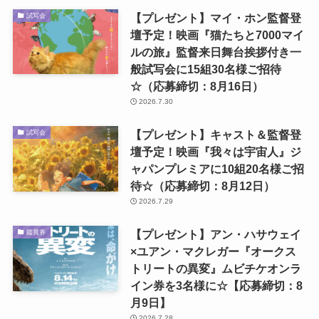
【プレゼント】マイ・ホン監督登
試写会
壇予定！映画『猫たちと7000マイ
ルの旅』監督来日舞台挨拶付き一
般試写会に15組30名様ご招待
☆（応募締切：8月16日）
2026.7.30
【プレゼント】キャスト＆監督登
試写会
壇予定！映画『我々は宇宙人』ジ
ャパンプレミアに10組20名様ご招
待☆（応募締切：8月12日）
2026.7.29
【プレゼント】アン・ハサウェイ
鑑賞券
×ユアン・マクレガー『オークス
トリートの異変』ムビチケオンラ
イン券を3名様に☆【応募締切：8
月9日】
2026.7.28