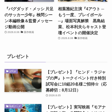
『バグダッド・メッシ 片足
相葉雅紀主演『4アウト ─
のサッカー少年』検問シー
もう一度、プレイボール
ン本編映像＆監督メッセー
─』場面写真解禁 黒島結
ジ動画公開
菜、松本利夫らキャスト登
壇イベントの開催決定
2026.8.06
新作映画
2026.8.06
新作映画
プレゼント
【プレゼント】『ヒンド・ラジャ
試写会
ブの声』トークイベント付き特別
試写会に10組20名様ご招待☆（応
募締切：8月12日）
2026.8.05
【プレゼント】実写映画『モアナ
映画グッズ