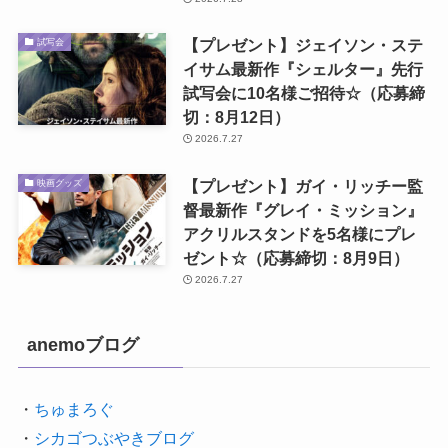
【プレゼント】ジェイソン・ステ
試写会
イサム最新作『シェルター』先行
試写会に10名様ご招待☆（応募締
切：8月12日）
2026.7.27
【プレゼント】ガイ・リッチー監
映画グッズ
督最新作『グレイ・ミッション』
アクリルスタンドを5名様にプレ
ゼント☆（応募締切：8月9日）
2026.7.27
anemoブログ
・
ちゅまろぐ
・
シカゴつぶやきブログ