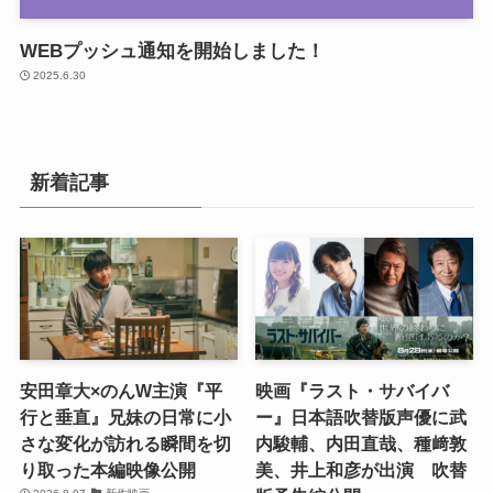
WEBプッシュ通知を開始しました！
2025.6.30
新着記事
安田章大×のんW主演『平
映画『ラスト・サバイバ
行と垂直』兄妹の日常に小
ー』日本語吹替版声優に武
さな変化が訪れる瞬間を切
内駿輔、内田直哉、種﨑敦
り取った本編映像公開
美、井上和彦が出演 吹替