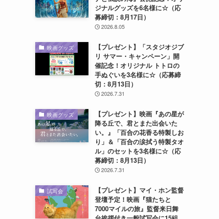
ジナルグッズを6名様に☆（応
募締切：8月17日）
2026.8.05
【プレゼント】「スタジオジブ
映画グッズ
リ サマー・キャンペーン」開
催記念！オリジナル トトロの
っ
手ぬぐいを3名様に☆（応募締
切：8月13日）
2026.7.31
【プレゼント】映画『あの星が
映画グッズ
降る丘で、君とまた出会いた
い。』「百合の花香る特製しお
り」＆「百合の涙拭う特製タオ
ル」のセットを3名様に☆（応
募締切：8月13日）
2026.7.31
【プレゼント】マイ・ホン監督
試写会
登壇予定！映画『猫たちと
7000マイルの旅』監督来日舞
台挨拶付き一般試写会に15組