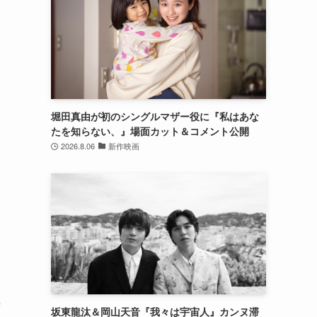
堀田真由が初のシングルマザー役に『私はあな
たを知らない、』場面カット＆コメント公開
2026.8.06
新作映画
席
坂東龍汰＆岡山天音『我々は宇宙人』カンヌ滞