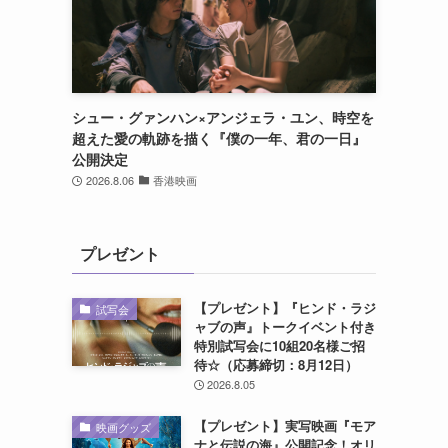
シュー・グァンハン×アンジェラ・ユン、時空を
超えた愛の軌跡を描く『僕の一年、君の一日』
公開決定
2026.8.06
香港映画
プレゼント
【プレゼント】『ヒンド・ラジ
試写会
ャブの声』トークイベント付き
特別試写会に10組20名様ご招
待☆（応募締切：8月12日）
2026.8.05
【プレゼント】実写映画『モア
映画グッズ
ナと伝説の海』公開記念！オリ