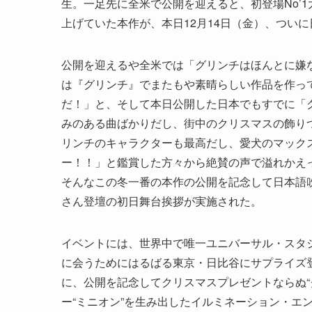
生。一足先に全米で公開を迎えると、初登場No’
上げていた本作が、本日12月14日（金）、つい
公開を迎えるや全米では「グリンチはほんとに嫌
は『グリンチ』でまたもや素晴らしい作品を作っ
だ！」と、そして本日公開した日本でもすでに「
みのある曲ばかりだし、街中のクリスマスの飾り
リンチのキャラクターも最高だし、愛犬のマック
ー！！」と鑑賞した方々から絶賛の声で溢れかえ
そんなこの冬一番の本作の公開を記念して日本語
さん登壇の初日舞台挨拶が実施された。
イベントには、世界中で唯一ユニバーサル・スタ
に会うためにはるばる東京・日比谷にサプライズ
に、公開を記念してクリスマスプレゼントならぬ“
ー“ミニオン”を生み出したイルミネーション・エ