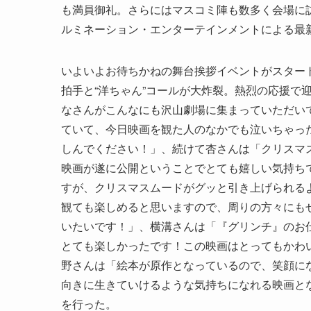
も満員御礼。さらにはマスコミ陣も数多く会場に
ルミネーション・エンターテインメントによる最
いよいよお待ちかねの舞台挨拶イベントがスター
拍手と“洋ちゃん”コールが大炸裂。熱烈の応援で
なさんがこんなにも沢山劇場に集まっていただい
ていて、今日映画を観た人のなかでも泣いちゃっ
しんでください！」、続けて杏さんは「クリスマ
映画が遂に公開ということでとても嬉しい気持ち
すが、クリスマスムードがグッと引き上げられる
観ても楽しめると思いますので、周りの方々にも
いたいです！」、横溝さんは「『グリンチ』のお仕
とても楽しかったです！この映画はとってもかわ
野さんは「絵本が原作となっているので、笑顔に
向きに生きていけるような気持ちになれる映画と
を行った。