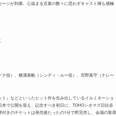
セージが到着。心温まる言葉の数々に思わずキャスト陣も感極
要
ドナ役）、横溝菜帆（シンディ・ルー役）、宮野真守（ナレー
ット』などといったヒット作を生み出しているイルミネーショ
本で公開を迎え、記念すべき初日に、TOHOシネマズ日比谷
拶付きのチケットは発売後たったの1分で即完売し、会場の客