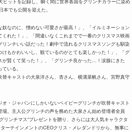
1大ヒットを記録し、瞬く間に世界各国をグリンチカラーに染め
に日本でも公開を迎えた。
な奴なのに、憎めない可愛さが最高！」、「イルミネーション
てくれた！」、「間違いなくこれまでで一番のクリスマス映画
グリンチいい話だった！劇中で流れるクリスマスソングも馴染
つけもかわいいし、観ているのがとても楽しかった！」、「グ
スが賢くて笑った！」、「グリンチ良かった…！涙腺にきた
っている。
吹替キャストの大泉洋さん、杏さん、横溝菜帆さん、宮野真守
ジオ・ジャパンにしかいないベイビーグリンチが吹替キャスト
登場。主人公グリンチの声を務めた大泉さん始め登壇者全員
グリンチマス”プレゼントを贈り、さらには大人気キャラクタ
ンターテインメントのCEOクリス・メレダンドリから、無事に