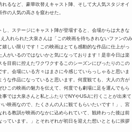
訪れるなど、豪華吹替えキャスト陣、そして大人気スタジオイ
新作の人気の高さを窺わせた。
トし、ステージにキャスト陣が登場すると、会場からは大きな
迎え入れられた大泉さんは「この映画を待ちきれないファンの
て嬉しい限りです！この映画はとても感動的な作品に仕上がっ
た人がいるのではないかと気になっております！是非今日は楽
スを目前に控えたワクワクするこのシーズンにぴったりのこの
です。会場にいる方々はまさに今感じていらっしゃると思いま
ような作品になっていると思います。何度観ても、大人の方が
ぜひこの映画の魅力を伝えて、何度でも劇場に足を運んでもら
事では大泉さんと私とふたりでNYやUSJに行くことが出来て
いい映画なので、たくさんの人に観てもらいたいです！」、宮
なれる教訓が映画のなかに込められていて、観終わった後は前
なっています。」とそれぞれが初日を迎えた想いとともに挨拶