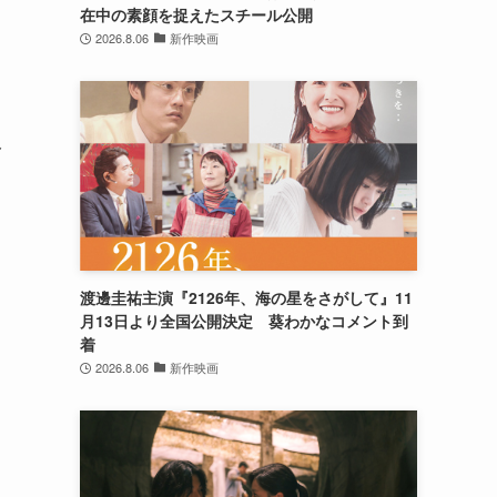
在中の素顔を捉えたスチール公開
2026.8.06
新作映画
み
渡邊圭祐主演『2126年、海の星をさがして』11
月13日より全国公開決定 葵わかなコメント到
着
2026.8.06
新作映画