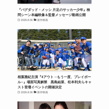
『バグダッド・メッシ 片足のサッカー少年』検
問シーン本編映像＆監督メッセージ動画公開
2026.8.06
新作映画
相葉雅紀主演『4アウト ─もう一度、プレイボー
ル─』場面写真解禁 黒島結菜、松本利夫らキャ
スト登壇イベントの開催決定
2026.8.06
新作映画