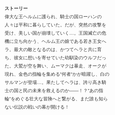
ストーリー
偉大な王ヘルムに護られ、騎士の国ローハンの
人々は平和に暮らしていた。だが、突然の攻撃を
受け、美しい国が崩壊していく…。王国滅亡の危
機に立ち向かう、ヘルム王の娘である若き王女へ
ラ。最大の敵となるのは、かつてヘラと共に育
ち、彼女に想いを寄せていた幼馴染のウルフだっ
た。大鷲が空を舞い、ムーマクは暴走、オークが
現れ、金色の指輪を集める”何者”かが暗躍し、白の
サルマンが登場…。果たしてヘラは、誇り高き騎
士の国と民の未来を救えるのか――！？”あの指
輪”をめぐる壮大な冒険へと繋がる、まだ誰も知ら
ない伝説の戦いの幕が開ける！