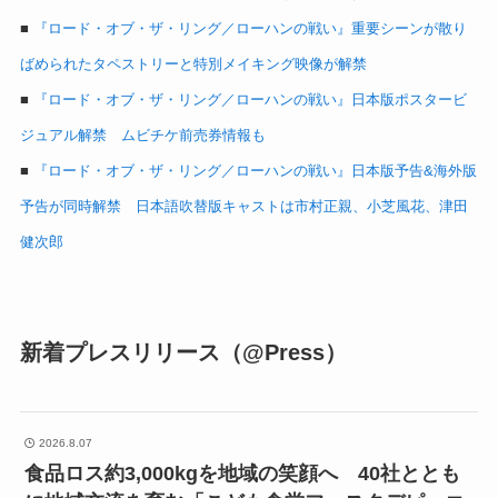
■
『ロード・オブ・ザ・リング／ローハンの戦い』重要シーンが散り
ばめられたタペストリーと特別メイキング映像が解禁
■
『ロード・オブ・ザ・リング／ローハンの戦い』日本版ポスタービ
ジュアル解禁 ムビチケ前売券情報も
■
『ロード・オブ・ザ・リング／ローハンの戦い』日本版予告&海外版
予告が同時解禁 日本語吹替版キャストは市村正親、小芝風花、津田
健次郎
新着プレスリリース（@Press）
2026.8.07
食品ロス約3,000kgを地域の笑顔へ 40社ととも