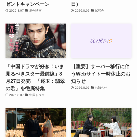
ゼントキャンペーン
日）
2026.8.07
新作映画
2026.8.07
試写会
「中国ドラマが好き！いま
【重要】サーバー移行に伴
見るべきスター最前線」8
うWebサイト一時休止のお
月27日発売 「逐玉：翡翠
知らせ
の君」を徹底特集
2026.8.07
お知らせ
2026.8.07
中国ドラマ