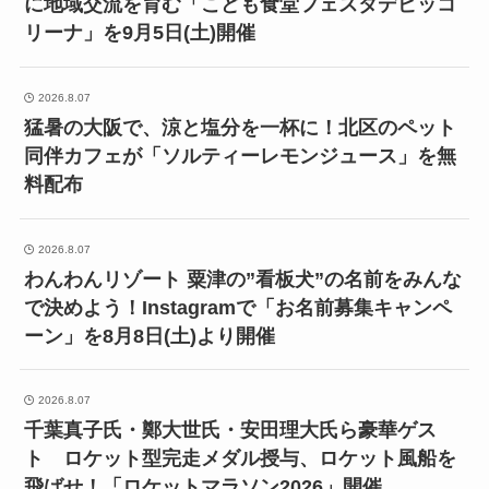
に地域交流を育む「こども食堂フェスタデピッコ
リーナ」を9月5日(土)開催
2026.8.07
猛暑の大阪で、涼と塩分を一杯に！北区のペット
同伴カフェが「ソルティーレモンジュース」を無
料配布
2026.8.07
わんわんリゾート 粟津の”看板犬”の名前をみんな
で決めよう！Instagramで「お名前募集キャンペ
ーン」を8月8日(土)より開催
2026.8.07
千葉真子氏・鄭大世氏・安田理大氏ら豪華ゲス
ト ロケット型完走メダル授与、ロケット風船を
飛ばせ！「ロケットマラソン2026」開催