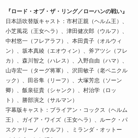
『ロード・オブ・ザ・リング／ローハンの戦い』
日本語吹替版キャスト：市村正親（ヘルム王）、
小芝風花（王女ヘラ）、津田健次郎（ウルフ）、
中村悠一（フレアラフ）、本田貴子（オルウィ
ン）、坂本真綾（エオウィン）、斧アツシ（フレ
カ）、森川智之（ハレス）、入野自由（ハマ）、
山寺宏一（ターグ将軍）、沢田敏子（老ペニクル
ック）、田谷隼（リーフ）、大塚芳忠（ソーン
卿）、飯泉征貴（シャンク）、村治学（ロッ
ト）、勝部演之（サルマン）
字幕版キャスト：ブライアン・コックス（ヘルム
王）、ガイア・ワイズ（王女ヘラ）、ルーク・パ
スクァリーノ（ウルフ）、ミランダ・オットー