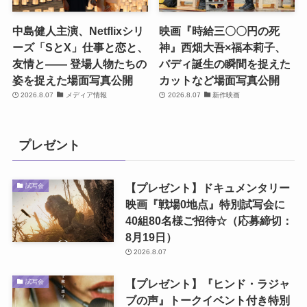
中島健人主演、Netflixシリ
映画『時給三〇〇円の死
ーズ「SとX」仕事と恋と、
神』西畑大吾×福本莉子、
友情と―― 登場人物たちの
バディ誕生の瞬間を捉えた
姿を捉えた場面写真公開
カットなど場面写真公開
2026.8.07
メディア情報
2026.8.07
新作映画
プレゼント
【プレゼント】ドキュメンタリー
試写会
映画『戦場0地点』特別試写会に
40組80名様ご招待☆（応募締切：
8月19日）
2026.8.07
【プレゼント】『ヒンド・ラジャ
試写会
ブの声』トークイベント付き特別