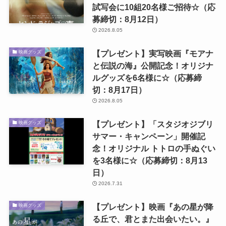
試写会に10組20名様ご招待☆（応
募締切：8月12日）
2026.8.05
【プレゼント】実写映画『モアナ
映画グッズ
と伝説の海』公開記念！オリジナ
ルグッズを6名様に☆（応募締
切：8月17日）
2026.8.05
【プレゼント】「スタジオジブリ
映画グッズ
サマー・キャンペーン」開催記
念！オリジナル トトロの手ぬぐい
を3名様に☆（応募締切：8月13
日）
2026.7.31
【プレゼント】映画『あの星が降
映画グッズ
る丘で、君とまた出会いたい。』