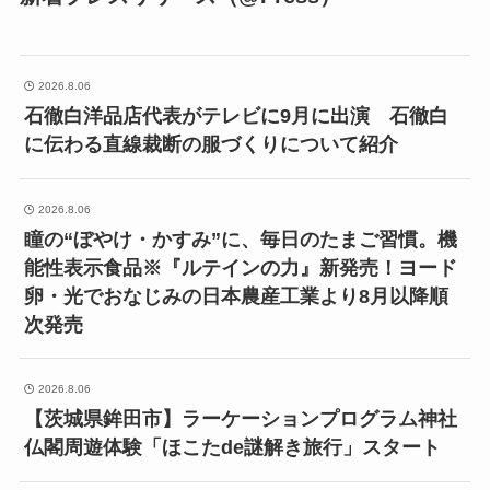
2026.8.06
石徹白洋品店代表がテレビに9月に出演 石徹白
に伝わる直線裁断の服づくりについて紹介
2026.8.06
瞳の“ぼやけ・かすみ”に、毎日のたまご習慣。機
能性表示食品※『ルテインの力』新発売！ヨード
卵・光でおなじみの日本農産工業より8月以降順
次発売
2026.8.06
【茨城県鉾田市】ラーケーションプログラム神社
仏閣周遊体験「ほこたde謎解き旅行」スタート