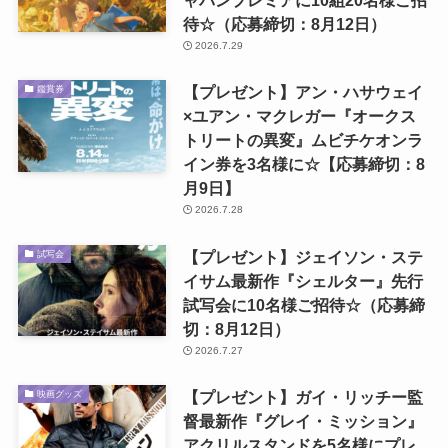
ャパンプレミアに10組20名様ご招
待☆（応募締切：8月12日）
2026.7.29
【プレゼント】アン・ハサウェイ
鑑賞券
×ユアン・マクレガー『オークス
トリートの異変』ムビチケオンラ
イン券を3名様に☆【応募締切：8
月9日】
2026.7.28
【プレゼント】ジェイソン・ステ
試写会
イサム最新作『シェルター』先行
試写会に10名様ご招待☆（応募締
切：8月12日）
2026.7.27
【プレゼント】ガイ・リッチー監
映画グッズ
督最新作『グレイ・ミッション』
アクリルスタンドを5名様にプレ