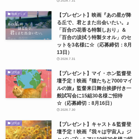
2026.7.31
【プレゼント】映画『あの星が降
映画グッズ
る丘で、君とまた出会いたい。』
「百合の花香る特製しおり」＆
「百合の涙拭う特製タオル」のセ
ットを3名様に☆（応募締切：8月
13日）
2026.7.31
【プレゼント】マイ・ホン監督登
試写会
壇予定！映画『猫たちと7000マイ
ルの旅』監督来日舞台挨拶付き一
般試写会に15組30名様ご招待
☆（応募締切：8月16日）
2026.7.30
【プレゼント】キャスト＆監督登
試写会
壇予定！映画『我々は宇宙人』ジ