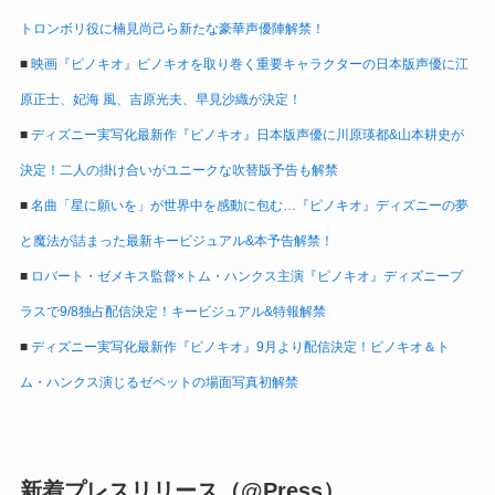
トロンボリ役に楠見尚己ら新たな豪華声優陣解禁！
■
映画『ピノキオ』ピノキオを取り巻く重要キャラクターの日本版声優に江
原正士、妃海 風、吉原光夫、早見沙織が決定！
■
ディズニー実写化最新作『ピノキオ』日本版声優に川原瑛都&山本耕史が
決定！二人の掛け合いがユニークな吹替版予告も解禁
■
名曲「星に願いを」が世界中を感動に包む…『ピノキオ』ディズニーの夢
と魔法が詰まった最新キービジュアル&本予告解禁！
■
ロバート・ゼメキス監督×トム・ハンクス主演『ピノキオ』ディズニープ
ラスで9/8独占配信決定！キービジュアル&特報解禁
■
ディズニー実写化最新作『ピノキオ』9月より配信決定！ピノキオ＆ト
ム・ハンクス演じるゼペットの場面写真初解禁
新着プレスリリース（@Press）