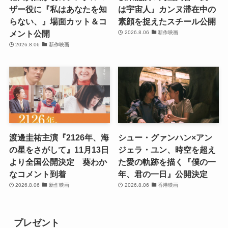
ザー役に『私はあなたを知
は宇宙人』カンヌ滞在中の
らない、』場面カット＆コ
素顔を捉えたスチール公開
メント公開
2026.8.06
新作映画
2026.8.06
新作映画
渡邊圭祐主演『2126年、海
シュー・グァンハン×アン
の星をさがして』11月13日
ジェラ・ユン、時空を超え
より全国公開決定 葵わか
た愛の軌跡を描く『僕の一
なコメント到着
年、君の一日』公開決定
2026.8.06
新作映画
2026.8.06
香港映画
プレゼント