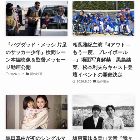
『バグダッド・メッシ 片足
相葉雅紀主演『4アウト ─
のサッカー少年』検問シー
もう一度、プレイボール
ン本編映像＆監督メッセー
─』場面写真解禁 黒島結
ジ動画公開
菜、松本利夫らキャスト登
壇イベントの開催決定
2026.8.06
新作映画
2026.8.06
新作映画
堀田真由が初のシングルマ
坂東龍汰＆岡山天音『我々