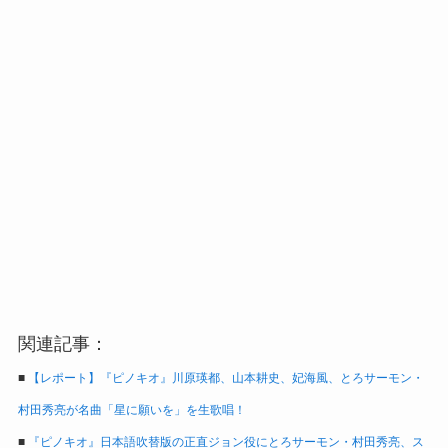
関連記事：
■
【レポート】『ピノキオ』川原瑛都、山本耕史、妃海風、とろサーモン・
村田秀亮が名曲「星に願いを」を生歌唱！
■
『ピノキオ』日本語吹替版の正直ジョン役にとろサーモン・村田秀亮、ス