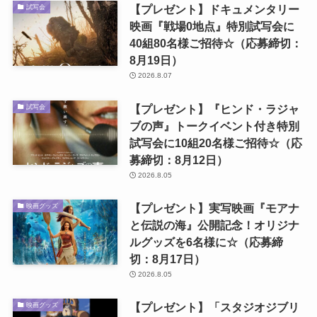
【プレゼント】ドキュメンタリー
試写会
映画『戦場0地点』特別試写会に
40組80名様ご招待☆（応募締切：
8月19日）
2026.8.07
【プレゼント】『ヒンド・ラジャ
試写会
ブの声』トークイベント付き特別
試写会に10組20名様ご招待☆（応
募締切：8月12日）
2026.8.05
【プレゼント】実写映画『モアナ
映画グッズ
と伝説の海』公開記念！オリジナ
ルグッズを6名様に☆（応募締
切：8月17日）
2026.8.05
【プレゼント】「スタジオジブリ
映画グッズ