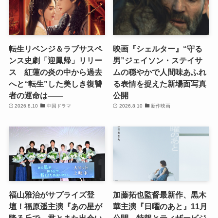
転生リベンジ＆ラブサスペ
映画『シェルター』“守る
ンス史劇「迎鳳帰」リリー
男”ジェイソン・ステイサ
ス 紅蓮の炎の中から過去
ムの穏やかで人間味あふれ
へと“転生”した美しき復讐
る表情を捉えた新場面写真
者の運命は――
公開
2026.8.10
中国ドラマ
2026.8.10
新作映画
福山雅治がサプライズ登
加藤拓也監督最新作、黒木
壇！福原遥主演『あの星が
華主演『日曜のあと』11月