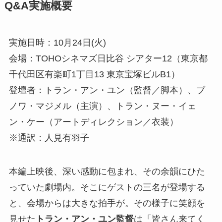
Q&A実施概要
実施日時：10月24日(火)
会場：TOHOシネマズ日比谷 シアター12（東京都
千代田区有楽町1丁目1­3 東京宝塚ビルB1）
登壇者：トラン・アン・ユン（監督／脚本）、ブ
ノワ・マジメル（主演）、トラン・ヌー・イェ
ン・ケー（アートディレクション／衣装）
※通訳：人見有羽子
本編上映後、深い感動に包まれ、その余韻にひた
っていた劇場内。そこにゲストの三名が登場する
と、会場からは大きな拍手が。その様子に笑顔を
見せた
トラン・アン・ユン監督
は「皆さん来てく