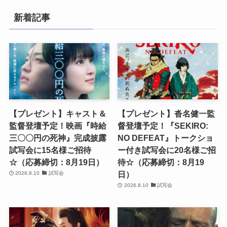
新着記事
【プレゼント】キャスト＆
【プレゼント】沓名健一監
監督登壇予定！映画『時給
督登壇予定！『SEKIRO:
三〇〇円の死神』完成披露
NO DEFEAT』トークショ
試写会に15名様ご招待
ー付き試写会に20名様ご招
☆（応募締切：8月19日）
待☆（応募締切：8月19
日）
2026.8.10
試写会
2026.8.10
試写会