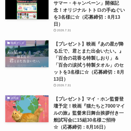
サマー・キャンペーン」開催記
念！オリジナル トトロの手ぬぐい
を3名様に☆（応募締切：8月13
日）
2026.7.31
【プレゼント】映画『あの星が降
映画グッズ
る丘で、君とまた出会いたい。』
「百合の花香る特製しおり」＆
「百合の涙拭う特製タオル」のセ
ットを3名様に☆（応募締切：8月
13日）
2026.7.31
【プレゼント】マイ・ホン監督登
試写会
壇予定！映画『猫たちと7000マイ
ルの旅』監督来日舞台挨拶付き一
般試写会に15組30名様ご招待
☆（応募締切：8月16日）