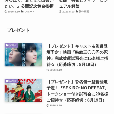
降る丘で、君とまた出会い
公開 特報とティザービジ
たい。』公開記念舞台挨拶
ュアル解禁
2026.8.10
レポート
2026.8.10
新作映画
プレゼント
【プレゼント】キャスト＆監督登
試写会
壇予定！映画『時給三〇〇円の死
神』完成披露試写会に15名様ご招
待☆（応募締切：8月19日）
2026.8.10
【プレゼント】沓名健一監督登壇
試写会
予定！『SEKIRO: NO DEFEAT』
トークショー付き試写会に20名様
ご招待☆（応募締切：8月19日）
2026.8.10