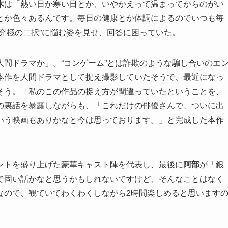
木
は「熱い日か寒い日とか、いやかえって温まってからのがい
とか色々あるんです。毎日の健康とか体調によるのでいつも毎
究極の二択”に悩む姿を見せ、回答に困っていた。
人間ドラマか」。“コンゲーム”とは詐欺のような騙し合いのエ
本作を人間ドラマとして捉え撮影していたそうで、最近になっ
そう。「私のこの作品の捉え方が間違っていたということを、
の裏話を暴露しながらも、「これだけの俳優さんで、ついに出
いう映画もありかなと今は思っております。」と完成した本作
ントを盛り上げた豪華キャスト陣を代表し、最後に
阿部
が「銀
で固い話かなと思うかもしれないですけど、そんなことはなく
なので、観ていてわくわくしながら2時間楽しめると思います