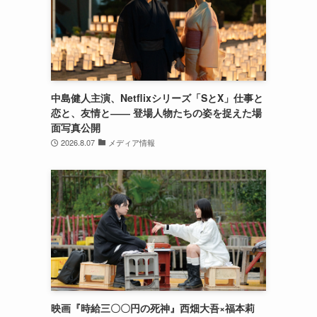
中島健人主演、Netflixシリーズ「SとX」仕事と
恋と、友情と―― 登場人物たちの姿を捉えた場
面写真公開
2026.8.07
メディア情報
映画『時給三〇〇円の死神』西畑大吾×福本莉