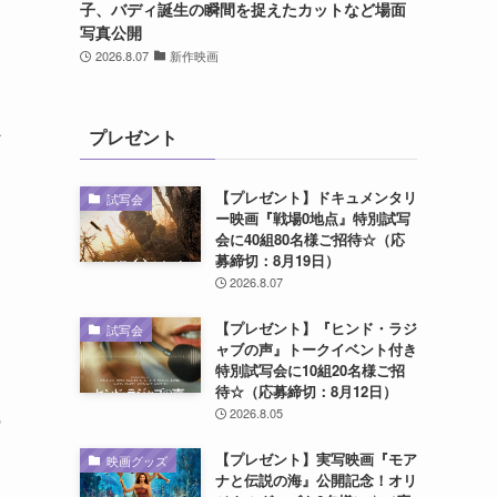
子、バディ誕生の瞬間を捉えたカットなど場面
写真公開
2026.8.07
新作映画
ン
プレゼント
【プレゼント】ドキュメンタリ
試写会
ー映画『戦場0地点』特別試写
会に40組80名様ご招待☆（応
募締切：8月19日）
2026.8.07
【プレゼント】『ヒンド・ラジ
試写会
ャブの声』トークイベント付き
特別試写会に10組20名様ご招
待☆（応募締切：8月12日）
2026.8.05
の
【プレゼント】実写映画『モア
映画グッズ
ナと伝説の海』公開記念！オリ