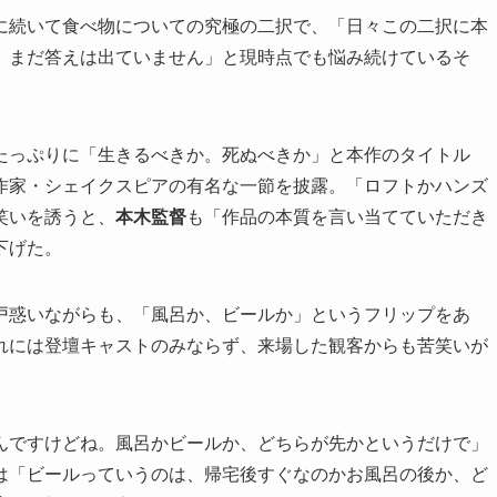
に続いて食べ物についての究極の二択で、「日々この二択に本
、まだ答えは出ていません」と現時点でも悩み続けているそ
たっぷりに「生きるべきか。死ぬべきか」と本作のタイトル
作家・シェイクスピアの有名な一節を披露。「ロフトかハンズ
笑いを誘うと、
本木監督
も「作品の本質を言い当てていただき
下げた。
戸惑いながらも、「風呂か、ビールか」というフリップをあ
れには登壇キャストのみならず、来場した観客からも苦笑いが
んですけどね。風呂かビールか、どちらが先かというだけで」
は「ビールっていうのは、帰宅後すぐなのかお風呂の後か、ど