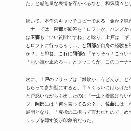
た」と感無量な表情を浮かべるなど、和気藹々と
続いて、本作のキャッチコピーである「金か？魂
ーナーでは、
阿部
が回答を「ロフトか、ハンズか
は
玉森
も「いい質問ですね」と唸り、
上戸
は「ギ
とロフトに行っちゃう…」と
阿部
が自身の経験を
か？」と即答。これに
阿部
が「そうそう！こうい
「おい誰か止めろ～」とツッコミが。このコーナ
次に、
上戸
のフリップは「雑炊か、うどんか」と
もらって参加型にすると、半々くらいにばらけた
と戸惑いながらも出したのは「一生下着脱げない
プ。
阿部
には「何を言ってるの？」、
佐藤
には「
展開となり、「究極の二択って言われたので、め
リップを隠す姿が印象的だった。