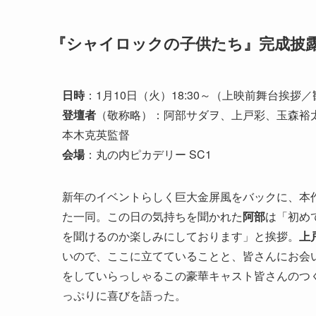
『シャイロックの子供たち』完成披
日時
：1月10日（火）18:30～（上映前舞台挨拶
登壇者
（敬称略）：阿部サダヲ、上戸彩、玉森裕
本木克英監督
会場
：丸の内ピカデリー SC1
新年のイベントらしく巨大金屏風をバックに、本作
た一同。この日の気持ちを聞かれた
阿部
は「初め
を聞けるのか楽しみにしております」と挨拶。
上
いので、ここに立てていることと、皆さんにお会
をしていらっしゃるこの豪華キャスト皆さんのつ
っぷりに喜びを語った。