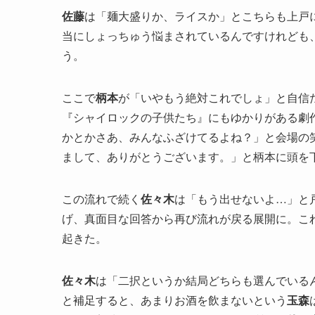
佐藤
は「麺大盛りか、ライスか」とこちらも上戸
当にしょっちゅう悩まされているんですけれども
う。
ここで
柄本
が「いやもう絶対これでしょ」と自信
『シャイロックの子供たち』にもゆかりがある劇
かとかさあ、みんなふざけてるよね？」と会場の
まして、ありがとうございます。」と柄本に頭を
この流れで続く
佐々木
は「もう出せないよ…」と
げ、真面目な回答から再び流れが戻る展開に。こ
起きた。
佐々木
は「二択というか結局どちらも選んでいる
と補足すると、あまりお酒を飲まないという
玉森