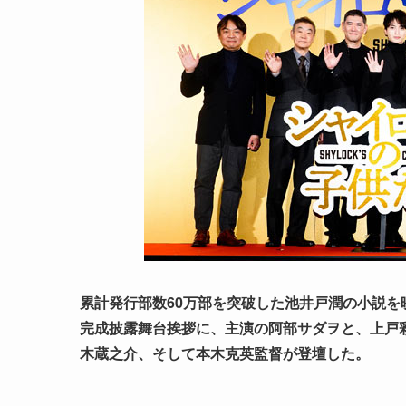
累計発行部数60万部を突破した池井戸潤の小説を映
完成披露舞台挨拶に、主演の阿部サダヲと、上戸
木蔵之介、そして本木克英監督が登壇した。