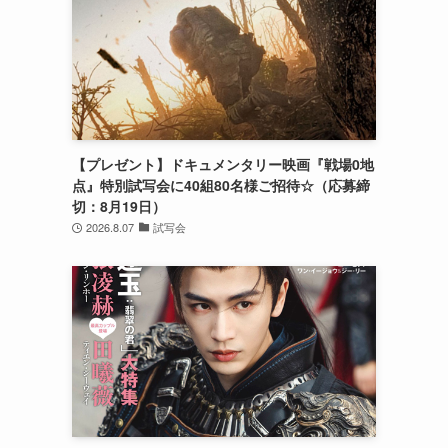
【プレゼント】ドキュメンタリー映画『戦場0地
点』特別試写会に40組80名様ご招待☆（応募締
切：8月19日）
2026.8.07
試写会
け
、