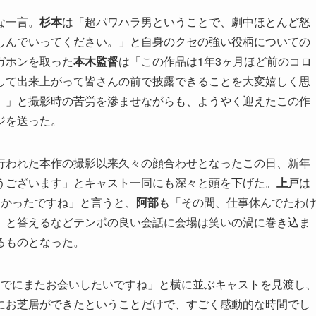
な一言。
杉本
は「超パワハラ男ということで、劇中ほとんど怒
しんでいってください。」と自身のクセの強い役柄についての
ガホンを取った
本木監督
は「この作品は1年3ヶ月ほど前のコロ
して出来上がって皆さんの前で披露できることを大変嬉しく思
。」と撮影時の苦労を滲ませながらも、ようやく迎えたこの作
ジを送った。
行われた本作の撮影以来久々の顔合わせとなったこの日、新年
うございます」とキャスト一同にも深々と頭を下げた。
上戸
は
なかったですね」と言うと、
阿部
も「その間、仕事休んでたわ
」と答えるなどテンポの良い会話に会場は笑いの渦に巻き込ま
るものとなった。
までにまたお会いしたいですね」と横に並ぶキャストを見渡し
にお芝居ができたということだけで、すごく感動的な時間でし