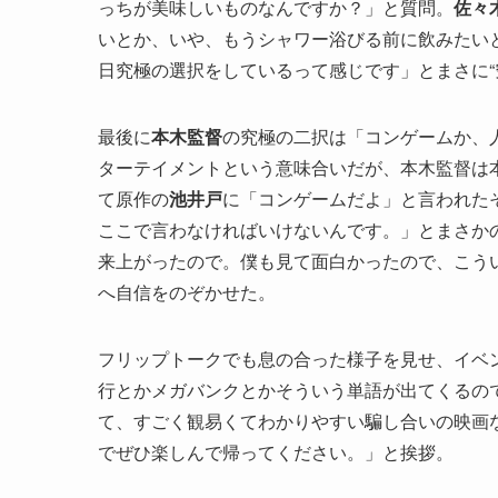
っちが美味しいものなんですか？」と質問。
佐々
いとか、いや、もうシャワー浴びる前に飲みたい
日究極の選択をしているって感じです」とまさに“
最後に
本木監督
の究極の二択は「コンゲームか、
ターテイメントという意味合いだが、本木監督は
て原作の
池井戸
に「コンゲームだよ」と言われた
ここで言わなければいけないんです。」とまさか
来上がったので。僕も見て面白かったので、こう
へ自信をのぞかせた。
フリップトークでも息の合った様子を見せ、イベ
行とかメガバンクとかそういう単語が出てくるの
て、すごく観易くてわかりやすい騙し合いの映画
でぜひ楽しんで帰ってください。」と挨拶。