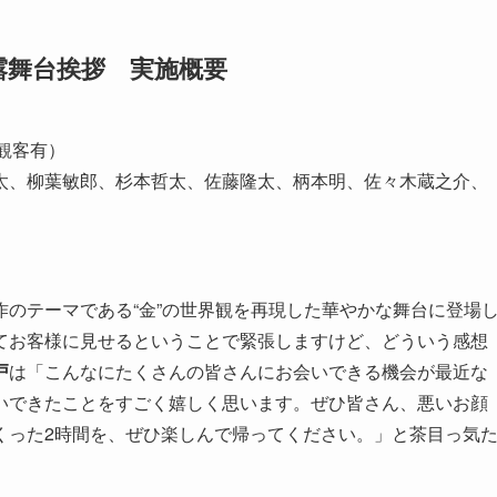
露舞台挨拶 実施概要
／観客有）
太、柳葉敏郎、杉本哲太、佐藤隆太、柄本明、佐々木蔵之介、
のテーマである“金”の世界観を再現した華やかな舞台に登場
てお客様に見せるということで緊張しますけど、どういう感想
戸
は「こんなにたくさんの皆さんにお会いできる機会が最近な
いできたことをすごく嬉しく思います。ぜひ皆さん、悪いお顔
くった2時間を、ぜひ楽しんで帰ってください。」と茶目っ気