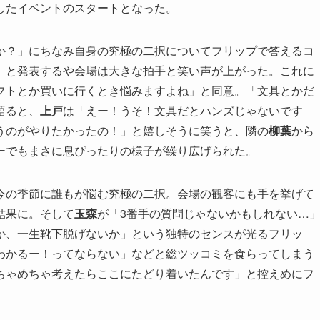
したイベントのスタートとなった。
か？」にちなみ自身の究極の二択についてフリップで答えるコ
」と発表するや会場は大きな拍手と笑い声が上がった。これに
フトとか買いに行くとき悩みますよね」と同意。「文具とかだ
語ると、
上戸
は「えー！うそ！文具だとハンズじゃないです
うのがやりたかったの！」と嬉しそうに笑うと、隣の
柳葉
から
ーでもまさに息ぴったりの様子が繰り広げられた。
今の季節に誰もが悩む究極の二択。会場の観客にも手を挙げて
結果に。そして
玉森
が「3番手の質問じゃないかもしれない…
か、一生靴下脱げないか」という独特のセンスが光るフリッ
わかるー！ってならない」などと総ツッコミを食らってしまう
ちゃめちゃ考えたらここにたどり着いたんです」と控えめにフ