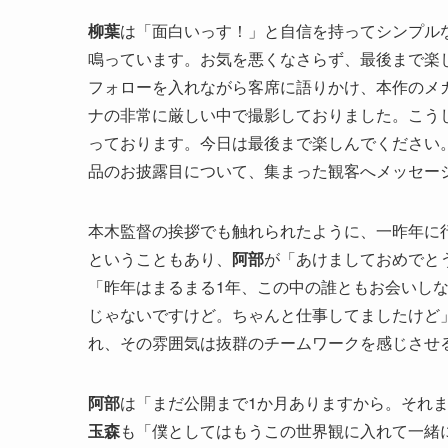
柳葉
は「面白いっす！」と自信を持ってシンプル
鳴っています。お気を悪くなさらず、最後まで楽
フォローを入れながら客席に語りかけ、本作のメ
ナの非常に厳しい中で撮影しておりました。こう
っております。今日は最後まで楽しんでください
品のお披露目について、集まった観客へメッセー
本木監督の挨拶でも触れられたように、一昨年に
ということもあり、
阿部
が「あけましておめでと
「昨年はまるまる1年、この中の誰ともお会いし
じゃないですけど。ちゃんと仕事してましたけど
れ、その雰囲気は抜群のチームワークを感じさせ
阿部
は「まだ公開まで1か月ありますから。それ
玉森
も「僕としてはもうこの世界観に入れて一緒