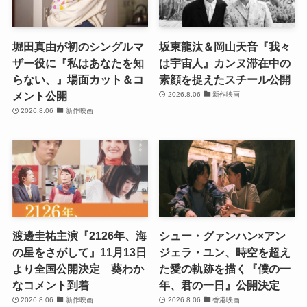
堀田真由が初のシングルマ
坂東龍汰＆岡山天音『我々
ザー役に『私はあなたを知
は宇宙人』カンヌ滞在中の
らない、』場面カット＆コ
素顔を捉えたスチール公開
メント公開
2026.8.06
新作映画
2026.8.06
新作映画
渡邊圭祐主演『2126年、海
シュー・グァンハン×アン
の星をさがして』11月13日
ジェラ・ユン、時空を超え
より全国公開決定 葵わか
た愛の軌跡を描く『僕の一
なコメント到着
年、君の一日』公開決定
2026.8.06
新作映画
2026.8.06
香港映画