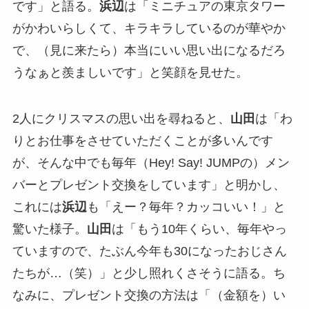
です」と語る。
浜辺
は「ミニチュアの東京タワー
がかわいらしくて、キラキラしているのが華やか
で、（見に来たら）本当にいい思い出になるだろ
うなぁと羨ましいです」と笑顔を見せた。
2人にクリスマスの思い出を尋ねると、
山田
は「わ
りとお仕事をさせていただくことが多いんです
が、そんな中でも毎年（Hey! Say! JUMPの）メン
バーとプレゼント交換をしています」と明かし、
これには
浜辺
も「えー？毎年？カッコいい！」と
驚いた様子。
山田
は「もう10年くらい、毎年やっ
ていますので、たぶん今年も30になったおじさん
たちが…（笑）」と少し照れくさそうに語る。ち
なみに、プレゼント交換の方法は「（金額を）い