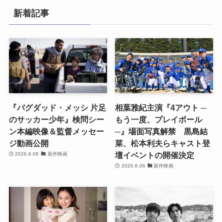
新着記事
『バグダッド・メッシ 片足
相葉雅紀主演『4アウト ─
のサッカー少年』検問シー
もう一度、プレイボール
ン本編映像＆監督メッセー
─』場面写真解禁 黒島結
ジ動画公開
菜、松本利夫らキャスト登
壇イベントの開催決定
2026.8.06
新作映画
2026.8.06
新作映画