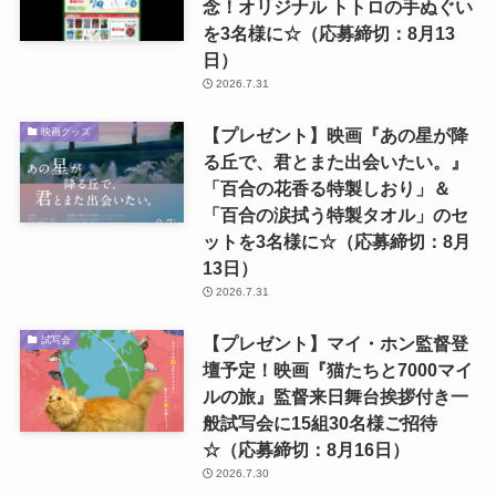
念！オリジナル トトロの手ぬぐい
を3名様に☆（応募締切：8月13
日）
2026.7.31
【プレゼント】映画『あの星が降
映画グッズ
る丘で、君とまた出会いたい。』
「百合の花香る特製しおり」＆
「百合の涙拭う特製タオル」のセ
ットを3名様に☆（応募締切：8月
13日）
2026.7.31
【プレゼント】マイ・ホン監督登
試写会
壇予定！映画『猫たちと7000マイ
ルの旅』監督来日舞台挨拶付き一
般試写会に15組30名様ご招待
☆（応募締切：8月16日）
2026.7.30