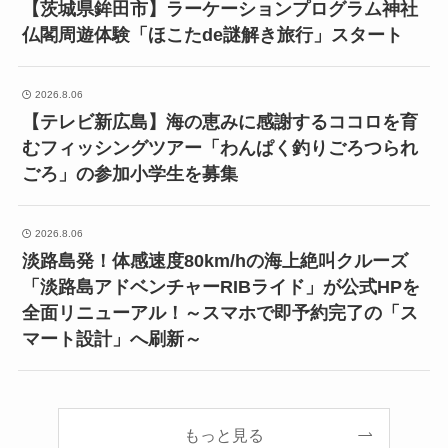
【茨城県鉾田市】ラーケーションプログラム神社
仏閣周遊体験「ほこたde謎解き旅行」スタート
2026.8.06
【テレビ新広島】海の恵みに感謝するココロを育
むフィッシングツアー「わんぱく釣りごろつられ
ごろ」の参加小学生を募集
2026.8.06
淡路島発！体感速度80km/hの海上絶叫クルーズ
「淡路島アドベンチャーRIBライド」が公式HPを
全面リニューアル！～スマホで即予約完了の「ス
マート設計」へ刷新～
もっと見る