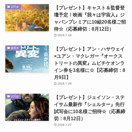
【プレゼント】キャスト＆監督登
試写会
壇予定！映画『我々は宇宙人』ジ
ャパンプレミアに10組20名様ご招
待☆（応募締切：8月12日）
2026.7.29
【プレゼント】アン・ハサウェイ
鑑賞券
×ユアン・マクレガー『オークス
トリートの異変』ムビチケオンラ
イン券を3名様に☆【応募締切：8
月9日】
2026.7.28
【プレゼント】ジェイソン・ステ
試写会
イサム最新作『シェルター』先行
試写会に10名様ご招待☆（応募締
切：8月12日）
2026.7.27