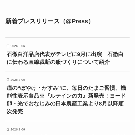
新着プレスリリース（@Press）
2026.8.06
石徹白洋品店代表がテレビに9月に出演 石徹白
に伝わる直線裁断の服づくりについて紹介
2026.8.06
瞳の“ぼやけ・かすみ”に、毎日のたまご習慣。機
能性表示食品※『ルテインの力』新発売！ヨード
卵・光でおなじみの日本農産工業より8月以降順
次発売
2026.8.06