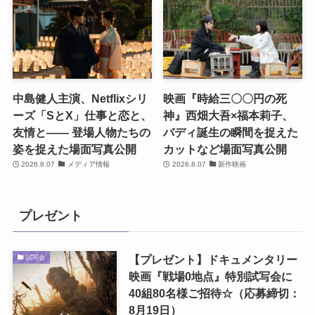
中島健人主演、Netflixシリ
映画『時給三〇〇円の死
ーズ「SとX」仕事と恋と、
神』西畑大吾×福本莉子、
友情と―― 登場人物たちの
バディ誕生の瞬間を捉えた
姿を捉えた場面写真公開
カットなど場面写真公開
2026.8.07
メディア情報
2026.8.07
新作映画
プレゼント
【プレゼント】ドキュメンタリー
試写会
映画『戦場0地点』特別試写会に
40組80名様ご招待☆（応募締切：
8月19日）