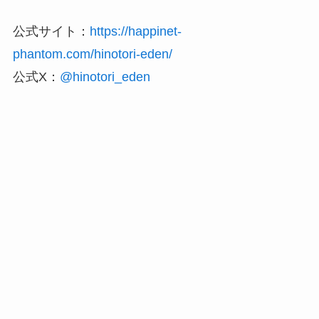
公式サイト：
https://happinet-
phantom.com/hinotori-eden/
公式X：
@hinotori_eden