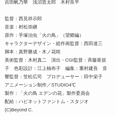
吉田帆乃華 浅沼晋太郎 木村良平
監督：西見祥示郎
音楽：村松崇継
原作：手塚治虫「火の鳥」（望郷編）
キャラクターデザイン・総作画監督：西田達三
脚本：真野勝成・木ノ花咲
美術監督：木村真二 演出・CGI監督：斉藤亜規
子 色彩設計：江上柚布子 編集：重村建吾 音
響監督：笠松広司 プロデューサー：田中栄子
アニメーション制作／STUDIO4℃
製作：「火の鳥 エデンの花」製作委員会
配給：ハピネットファントム・スタジオ
(C)Beyond C.