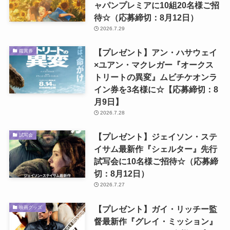
ャパンプレミアに10組20名様ご招
待☆（応募締切：8月12日）
2026.7.29
【プレゼント】アン・ハサウェイ
鑑賞券
×ユアン・マクレガー『オークス
トリートの異変』ムビチケオンラ
イン券を3名様に☆【応募締切：8
月9日】
2026.7.28
【プレゼント】ジェイソン・ステ
試写会
イサム最新作『シェルター』先行
試写会に10名様ご招待☆（応募締
切：8月12日）
2026.7.27
【プレゼント】ガイ・リッチー監
映画グッズ
督最新作『グレイ・ミッション』