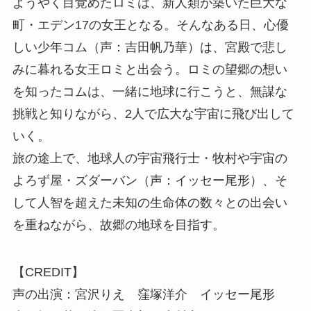
ようやく目覚めたロミは、新人類が築いた巨大な
町・エデン17の女王となる。そんなある日、心優
しい少年コム（声：吉田帆乃華）は、宮殿で悲し
みに暮れる女王ロミと出会う。ロミの望郷の想い
を知ったコムは、一緒に地球に行こうと、無謀な
挑戦と知りながら、2人で広大な宇宙に飛び出して
いく。
旅の途上で、地球人の宇宙飛行士・牧村や宇宙の
よろず屋・ズダーバン（声：イッセー尾形）、そ
して人智を超えた未知の生命体の数々との出会い
を重ねながら、故郷の地球を目指す。
【CREDIT】
声の出演：宮沢りえ 窪塚洋介 イッセー尾形