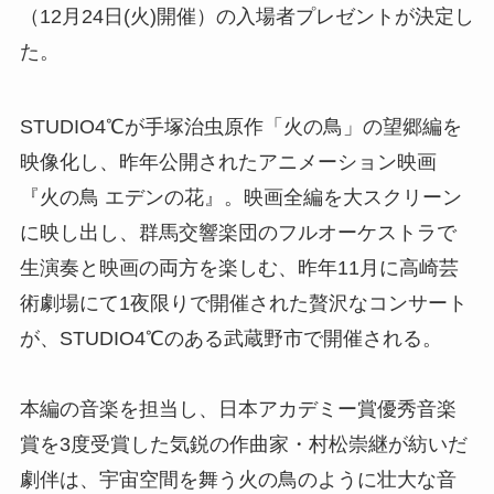
（12月24日(火)開催）の入場者プレゼントが決定し
た。
STUDIO4℃が手塚治虫原作「火の鳥」の望郷編を
映像化し、昨年公開されたアニメーション映画
『火の鳥 エデンの花』。映画全編を大スクリーン
に映し出し、群馬交響楽団のフルオーケストラで
生演奏と映画の両方を楽しむ、昨年11月に高崎芸
術劇場にて1夜限りで開催された贅沢なコンサート
が、STUDIO4℃のある武蔵野市で開催される。
本編の音楽を担当し、日本アカデミー賞優秀音楽
賞を3度受賞した気鋭の作曲家・村松崇継が紡いだ
劇伴は、宇宙空間を舞う火の鳥のように壮大な音