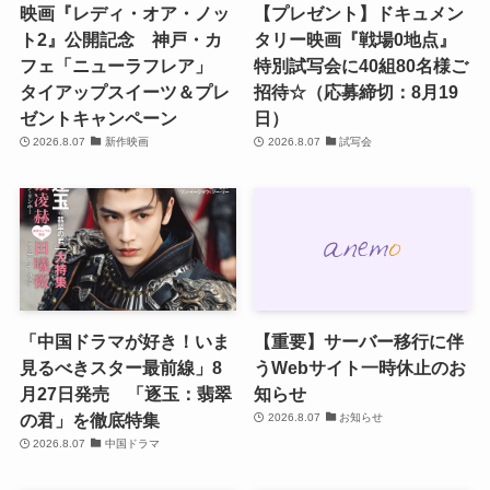
映画『レディ・オア・ノッ
【プレゼント】ドキュメン
ト2』公開記念 神戸・カ
タリー映画『戦場0地点』
フェ「ニューラフレア」
特別試写会に40組80名様ご
タイアップスイーツ＆プレ
招待☆（応募締切：8月19
ゼントキャンペーン
日）
2026.8.07
新作映画
2026.8.07
試写会
「中国ドラマが好き！いま
【重要】サーバー移行に伴
見るべきスター最前線」8
うWebサイト一時休止のお
月27日発売 「逐玉：翡翠
知らせ
の君」を徹底特集
2026.8.07
お知らせ
2026.8.07
中国ドラマ