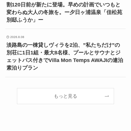
割120日前が新たに登場。早めの計画でいつもと
変わらぬ大人の冬旅を。ー夕日ヶ浦温泉「佳松苑
別邸ふうか」ー
2026.8.08
淡路島の一棟貸しヴィラを2泊、”私たちだけ”の
別荘に1日1組・最大8名様、プールとサウナとジ
ェットバス付きでVilla Mon Temps AWAJIの連泊
素泊りプラン
もっと見る