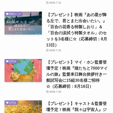
2026.7.31
【プレゼント】映画『あの星が降
映画グッズ
る丘で、君とまた出会いたい。』
「百合の花香る特製しおり」＆
「百合の涙拭う特製タオル」のセ
ットを3名様に☆（応募締切：8月
13日）
2026.7.31
【プレゼント】マイ・ホン監督登
試写会
壇予定！映画『猫たちと7000マイ
ルの旅』監督来日舞台挨拶付き一
般試写会に15組30名様ご招待
☆（応募締切：8月16日）
2026.7.30
【プレゼント】キャスト＆監督登
試写会
壇予定！映画『我々は宇宙人』ジ