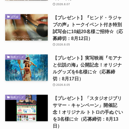
2026.8.07
【プレゼント】『ヒンド・ラジャ
試写会
ブの声』トークイベント付き特別
試写会に10組20名様ご招待☆（応
募締切：8月12日）
2026.8.05
【プレゼント】実写映画『モアナ
映画グッズ
と伝説の海』公開記念！オリジナ
ルグッズを6名様に☆（応募締
切：8月17日）
2026.8.05
【プレゼント】「スタジオジブリ
映画グッズ
サマー・キャンペーン」開催記
念！オリジナル トトロの手ぬぐい
を3名様に☆（応募締切：8月13
日）