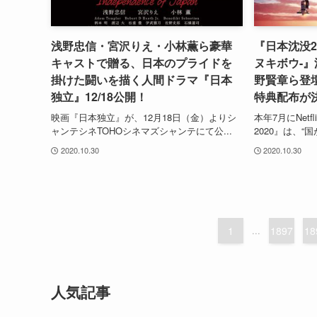
浅野忠信・宮沢りえ・小林薫ら豪華
『日本沈没2
キャストで贈る、日本のプライドを
ヌキボウ-
掛けた闘いを描く人間ドラマ『日本
野賢章ら登
独立』12/18公開！
特典配布が
映画『日本独立』が、12月18日（金）よりシ
本年7月にNet
ャンテシネTOHOシネマズシャンテにて公...
2020』は、“
2020.10.30
2020.10.30
1
...
1897
18
人気記事