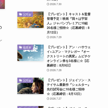
2026.7.30
【プレゼント】キャスト＆監督
試写会
登壇予定！映画『我々は宇宙
人』ジャパンプレミアに10組
の
20名様ご招待☆（応募締切：8
月12日）
2026.7.29
ン
【プレゼント】アン・ハサウェ
鑑賞券
イ×ユアン・マクレガー『オー
クストリートの異変』ムビチケ
オンライン券を3名様に☆【応
募締切：8月9日】
2026.7.28
【プレゼント】ジェイソン・ス
試写会
テイサム最新作『シェルター』
先行試写会に10名様ご招待
☆（応募締切：8月12日）
2026.7.27