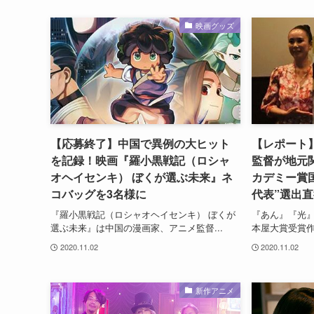
映画グッズ
【応募終了】中国で異例の大ヒット
【レポート
を記録！映画『羅小黒戦記（ロシャ
監督が地元
オヘイセンキ） ぼくが選ぶ未来』ネ
カデミー賞
コバッグを3名様に
代表”選出直
『羅小黒戦記（ロシャオヘイセンキ） ぼくが
『あん』『光
選ぶ未来』は中国の漫画家、アニメ監督...
本屋大賞受賞作家
2020.11.02
2020.11.02
新作アニメ