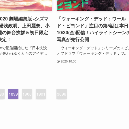
020 劇場編集版 -シズマ
「ウォーキング・デッド：ワール
』湯浅政明、上田麗奈、小
ド・ビヨンド」注目の第5話は本日
壇の舞台挨拶＆初日限定
10/30(金)配信！ハイライトシーン
決定！
写真が先行公開
flixで配信開始した『日本沈没
「ウォーキング・デッド」シリーズのスピ
国が失われゆく人々のアイデ...
オフドラマ「ウォーキング・デッド：ワ...
2020.10.30
98
1899
1900
1901
...
3096