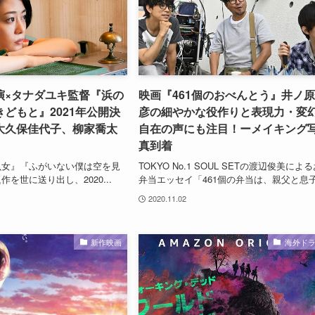
演×タナダユキ監督『浜の
映画『461個のおべんとう』井ノ
どもと』2021年公開決
彦の細やかな役作りと表現力・変
大久保佳代子、柳家喬太
自在の声にも注目！ーメイキング
真到着
虫女』『ふがいない僕は空を見
TOKYO No.1 SOUL SETの渡辺俊美によ
を世に送り出し、2020...
弁当エッセイ「461個の弁当は、親父と息子.
2020.11.02
新作映画
海外ド