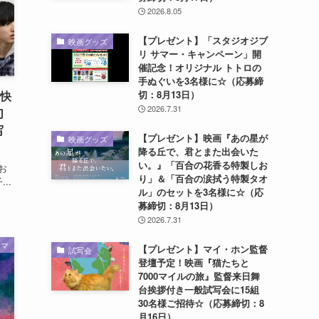
2026.8.05
【プレゼント】「スタジオジブ
映画グッズ
リ サマー・キャンペーン」開
催記念！オリジナル トトロの
手ぬぐいを3名様に☆（応募締
切：8月13日）
原快
2026.7.31
幻
写
【プレゼント】映画『あの星が
映画グッズ
降る丘で、君とまた出会いた
い。』「百合の花香る特製しお
るお
り」＆「百合の涙拭う特製タオ
..
ル」のセットを3名様に☆（応
募締切：8月13日）
2026.7.31
ラマ
【プレゼント】マイ・ホン監督
試写会
登壇予定！映画『猫たちと
7000マイルの旅』監督来日舞
台挨拶付き一般試写会に15組
30名様ご招待☆（応募締切：8
月16日）