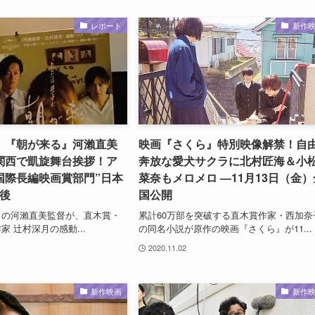
レポート
新作
】『朝が来る』河瀨直美
映画『さくら』特別映像解禁！自
関西で凱旋舞台挨拶！ア
奔放な愛犬サクラに北村匠海＆小
国際長編映画賞部門”日本
菜奈もメロメロ ―11月13日（金）
後
国公開
』の河瀨直美監督が、直木賞・
累計60万部を突破する直木賞作家・西加奈
 辻村深月の感動...
の同名小説が原作の映画『さくら』が11...
2020.11.02
新作映画
新作