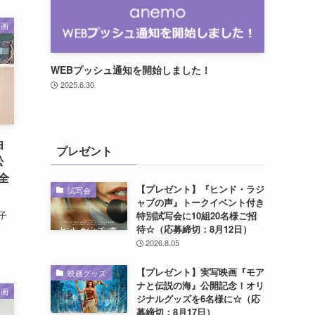
映画
WEBプッシュ通知を開始しました！
2025.6.30
由
プレゼント
松
全
【プレゼント】『ヒンド・ラジ
試写会
ャブの声』トークイベント付き
子
特別試写会に10組20名様ご招
待☆（応募締切：8月12日）
2026.8.05
【プレゼント】実写映画『モア
映画グッズ
ナと伝説の海』公開記念！オリ
映画
ジナルグッズを6名様に☆（応
募締切：8月17日）