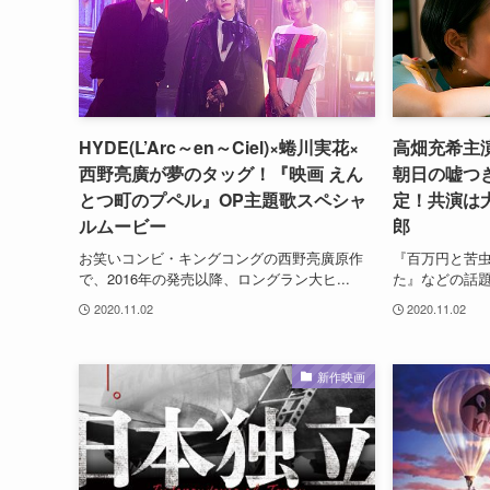
HYDE(L’Arc～en～Ciel)×蜷川実花×
高畑充希主
西野亮廣が夢のタッグ！『映画 えん
朝日の嘘つき
とつ町のプペル』OP主題歌スペシャ
定！共演は
ルムービー
郎
お笑いコンビ・キングコングの西野亮廣原作
『百万円と苦
で、2016年の発売以降、ロングラン大ヒ...
た』などの話題作
2020.11.02
2020.11.02
新作映画