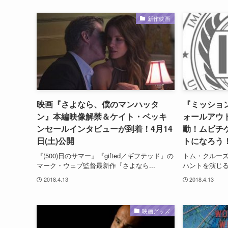
新作映画
映画『さよなら、僕のマンハッタ
『ミッショ
ン』本編映像解禁＆ケイト・ベッキ
ォールアウト
ンセールインタビューが到着！4月14
動！ムビチ
日(土)公開
トになろう
『(500)日のサマー』『gifted／ギフテッド』の
トム・クルー
マーク・ウェブ監督最新作『さよなら...
ハントを演じる
2018.4.13
2018.4.13
映画グッズ