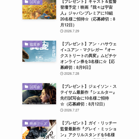
【プレゼント】キャスト＆監督
試写会
登壇予定！映画『我々は宇宙
人』ジャパンプレミアに10組
20名様ご招待☆（応募締切：8
月12日）
2026.7.29
【プレゼント】アン・ハサウェ
鑑賞券
イ×ユアン・マクレガー『オー
クストリートの異変』ムビチケ
オンライン券を3名様に☆【応
募締切：8月9日】
2026.7.28
【プレゼント】ジェイソン・ス
試写会
テイサム最新作『シェルター』
先行試写会に10名様ご招待
☆（応募締切：8月12日）
2026.7.27
【プレゼント】ガイ・リッチー
映画グッズ
監督最新作『グレイ・ミッショ
ン』アクリルスタンドを5名様