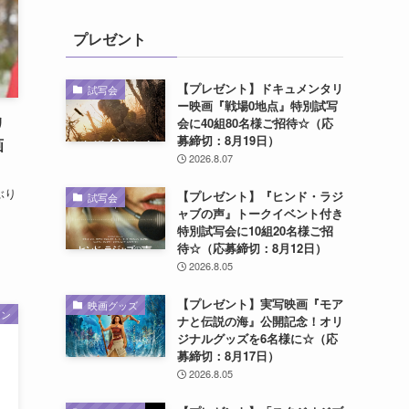
プレゼント
【プレゼント】ドキュメンタリ
試写会
ー映画『戦場0地点』特別試写
リ
会に40組80名様ご招待☆（応
募締切：8月19日）
画
2026.8.07
ぶり
【プレゼント】『ヒンド・ラジ
試写会
ャブの声』トークイベント付き
特別試写会に10組20名様ご招
待☆（応募締切：8月12日）
2026.8.05
【プレゼント】実写映画『モア
映画グッズ
ーン
ナと伝説の海』公開記念！オリ
ジナルグッズを6名様に☆（応
募締切：8月17日）
2026.8.05