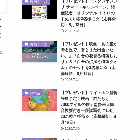
【プレゼント】「スタジオジブ
映画グッズ
リ サマー・キャンペーン」開
催記念！オリジナル トトロの
手ぬぐいを3名様に☆（応募締
ぐ
切：8月13日）
ア
2026.7.31
て
【プレゼント】映画『あの星が
映画グッズ
降る丘で、君とまた出会いた
会
い。』「百合の花香る特製しお
日
り」＆「百合の涙拭う特製タオ
ル」のセットを3名様に☆（応
募締切：8月13日）
2026.7.31
【プレゼント】マイ・ホン監督
試写会
登壇予定！映画『猫たちと
7000マイルの旅』監督来日舞
台挨拶付き一般試写会に15組
30名様ご招待☆（応募締切：8
月16日）
2026.7.30