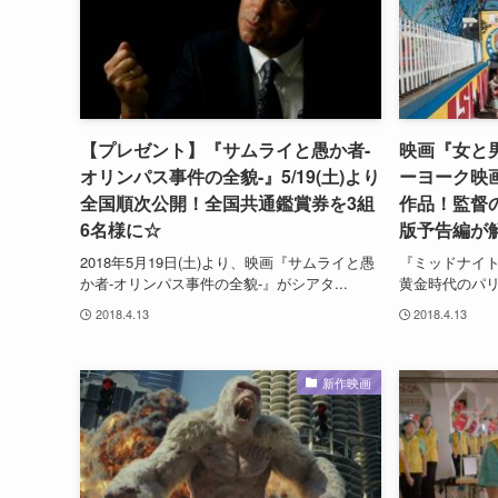
【プレゼント】『サムライと愚か者-
映画『女と
オリンパス事件の全貌-』5/19(土)より
ーヨーク映
全国順次公開！全国共通鑑賞券を3組
作品！監督
6名様に☆
版予告編が
2018年5月19日(土)より、映画『サムライと愚
『ミッドナイト
か者-オリンパス事件の全貌-』がシアタ...
黄金時代のパリ
2018.4.13
2018.4.13
新作映画