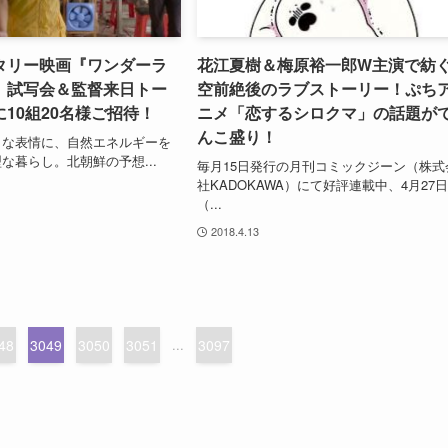
タリー映画『ワンダーラ
花江夏樹＆梅原裕一郎W主演で紡
』試写会＆監督来日トー
空前絶後のラブストーリー！ぷち
10組20名様ご招待！
ニメ「恋するシロクマ」の話題が
んこ盛り！
うな表情に、自然エネルギーを
な暮らし。北朝鮮の予想...
毎月15日発行の月刊コミックジーン（株式
社KADOKAWA）にて好評連載中、4月27
（...
2018.4.13
48
3049
3050
3051
...
3097