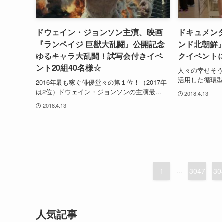
ドウェイン・ジョンソン主演、映画
ドキュメン
『ランペイジ 巨獣大乱闘』公開記念
ンド北朝鮮
ゆるキャラ大乱闘！試写会付きイベ
クイベントに
ント20組40名様☆
人々の幸せそ
活用した循環型
2016年最も稼ぐ俳優堂々の第１位！（2017年
は2位）ドウェイン・ジョンソンの主演最...
2018.4.13
2018.4.13
1
...
3047
30
人気記事