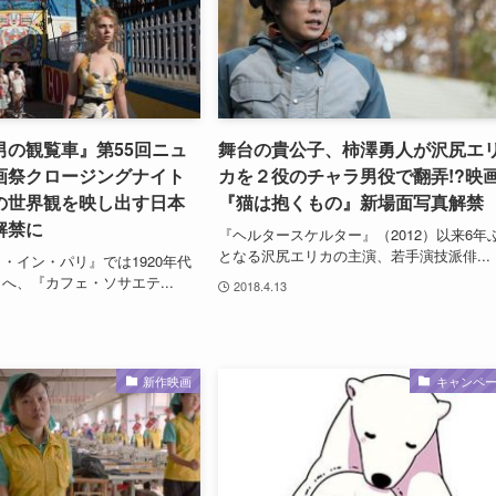
男の観覧車』第55回ニュ
舞台の貴公子、柿澤勇人が沢尻エ
画祭クロージングナイト
カを２役のチャラ男役で翻弄!?映
の世界観を映し出す日本
『猫は抱くもの』新場面写真解禁
解禁に
『ヘルタースケルター』（2012）以来6年
となる沢尻エリカの主演、若手演技派俳...
・イン・パリ』では1920年代
へ、『カフェ・ソサエテ...
2018.4.13
新作映画
キャンペ