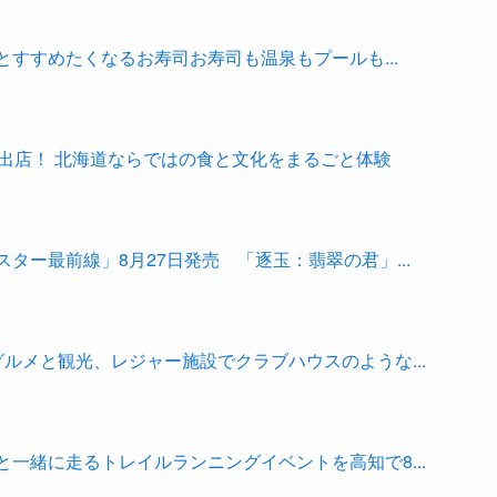
すすめたくなるお寿司お寿司も温泉もプールも...
出店！ 北海道ならではの食と文化をまるごと体験
ター最前線」8月27日発売 「逐玉：翡翠の君」...
ルメと観光、レジャー施設でクラブハウスのような...
一緒に走るトレイルランニングイベントを高知で8...