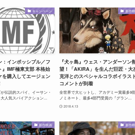
キャンペーン
新作
ン：インポッシブル／フ
『犬ヶ島』ウェス・アンダーソン
』IMF極東支部 本格始
望！「AKIRA」を生んだ巨匠・大
ケを購入してエージェン
克洋とのスペシャルコラボイラス
！
コメントが到着
ズが伝説的スパイ、イーサン・
全世界で大ヒットし、アカデミー賞最多9
大人気スパイアクション...
ノミネート、最多4部門受賞の『グラン...
2018.4.13
新作映画
新作