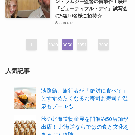
ン・ラムジー監督の衝撃作！映画
『ビューティフル・デイ』試写会
に5組10名様ご招待☆
2018.4.12
1
...
3049
3050
3051
...
3098
人気記事
淡路島、旅行者が「絶対に食べて」
とすすめたくなるお寿司お寿司も温
泉もプールも...
秋の北海道物産展を開催約50店舗が
出店！ 北海道ならではの食と文化を
まるごと体験