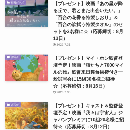
【プレゼント】映画『あの星が降
映画グッズ
る丘で、君とまた出会いたい。』
「百合の花香る特製しおり」＆
「百合の涙拭う特製タオル」のセ
ットを3名様に☆（応募締切：8月
13日）
2026.7.31
【プレゼント】マイ・ホン監督登
試写会
壇予定！映画『猫たちと7000マイ
ルの旅』監督来日舞台挨拶付き一
般試写会に15組30名様ご招待
☆（応募締切：8月16日）
2026.7.30
【プレゼント】キャスト＆監督登
試写会
壇予定！映画『我々は宇宙人』ジ
ャパンプレミアに10組20名様ご招
待☆（応募締切：8月12日）