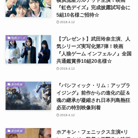
『虹色デイズ』完成披露試写会に
5組10名様ご招待☆
2018.4.12
【プレゼント】武田玲奈主演、人
映画グッズ
気シリーズ実写化第7弾！映画
『人狼ゲーム インフェルノ』全国
共通鑑賞券10組20名様☆
2018.4.12
『パシフィック・リム：アップラ
新作映画
イジング』前作からの進化の証＆
魂の継承が凝縮され日本列島熱狂
必至の特別映像到着
2018.4.12
ホアキン・フェニックス主演×リ
新作映画