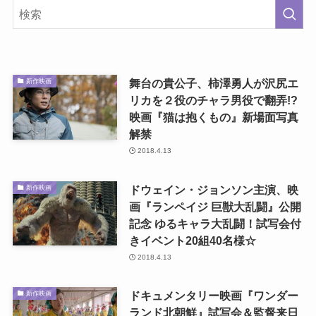
舞台の貴公子、柿澤勇人が沢尻エ
新作映画
リカを２役のチャラ男役で翻弄!?
映画『猫は抱くもの』新場面写真
解禁
2018.4.13
ドウェイン・ジョンソン主演、映
新作映画
画『ランペイジ 巨獣大乱闘』公開
記念 ゆるキャラ大乱闘！試写会付
きイベント20組40名様☆
2018.4.13
ドキュメンタリー映画『ワンダー
新作映画
ランド北朝鮮』試写会＆監督来日