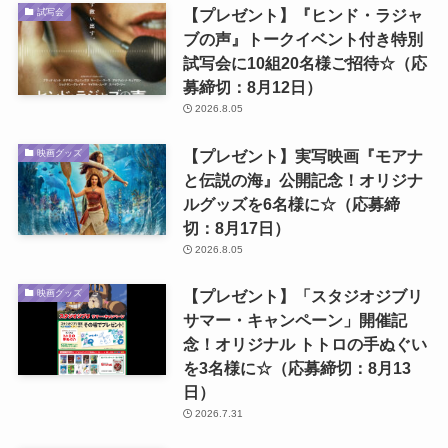
【プレゼント】『ヒンド・ラジャ
試写会
ブの声』トークイベント付き特別
試写会に10組20名様ご招待☆（応
募締切：8月12日）
2026.8.05
【プレゼント】実写映画『モアナ
映画グッズ
と伝説の海』公開記念！オリジナ
ルグッズを6名様に☆（応募締
切：8月17日）
2026.8.05
【プレゼント】「スタジオジブリ
映画グッズ
サマー・キャンペーン」開催記
念！オリジナル トトロの手ぬぐい
を3名様に☆（応募締切：8月13
日）
2026.7.31