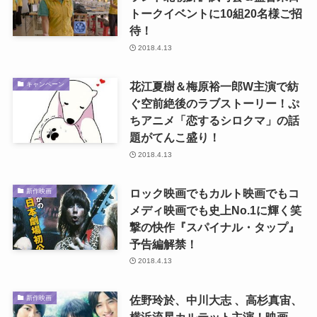
トークイベントに10組20名様ご招
待！
2018.4.13
花江夏樹＆梅原裕一郎W主演で紡
キャンペーン
ぐ空前絶後のラブストーリー！ぷ
ちアニメ「恋するシロクマ」の話
題がてんこ盛り！
2018.4.13
ロック映画でもカルト映画でもコ
新作映画
メディ映画でも史上No.1に輝く笑
撃の快作『スパイナル・タップ』
予告編解禁！
2018.4.13
佐野玲於、中川大志 、高杉真宙、
新作映画
横浜流星カルテット主演！映画