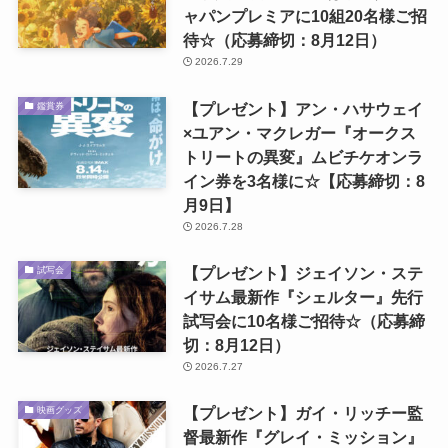
ャパンプレミアに10組20名様ご招
待☆（応募締切：8月12日）
2026.7.29
【プレゼント】アン・ハサウェイ
鑑賞券
×ユアン・マクレガー『オークス
トリートの異変』ムビチケオンラ
イン券を3名様に☆【応募締切：8
月9日】
2026.7.28
【プレゼント】ジェイソン・ステ
試写会
イサム最新作『シェルター』先行
試写会に10名様ご招待☆（応募締
切：8月12日）
2026.7.27
【プレゼント】ガイ・リッチー監
映画グッズ
督最新作『グレイ・ミッション』