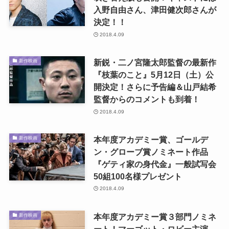
入野自由さん、津田健次郎さんが
決定！！
2018.4.09
新鋭・二ノ宮隆太郎監督の最新作
新作映画
『枝葉のこと』5月12日（土）公
開決定！さらに予告編＆山戸結希
監督からのコメントも到着！
2018.4.09
本年度アカデミー賞、ゴールデ
新作映画
ン・グローブ賞ノミネート作品
『ゲティ家の身代金』一般試写会
50組100名様プレゼント
2018.4.09
本年度アカデミー賞３部門ノミネ
新作映画
ート！マーゴット・ロビー主演