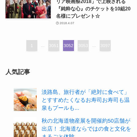
リア映画祭2018」で上映される
『純粋な心』のチケットを10組20
名様にプレゼント☆
2018.4.07
1
...
3051
3052
3053
...
3097
人気記事
淡路島、旅行者が「絶対に食べて」
とすすめたくなるお寿司お寿司も温
泉もプールも...
秋の北海道物産展を開催約50店舗が
出店！ 北海道ならではの食と文化を
まるごと体験