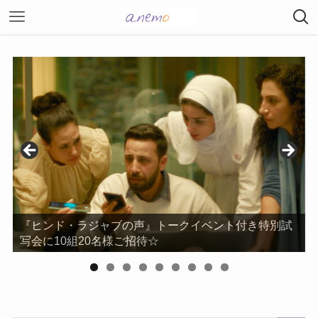
『ヒンド・ラジャブの声』トークイベント付き特別試
写会に10組20名様ご招待☆