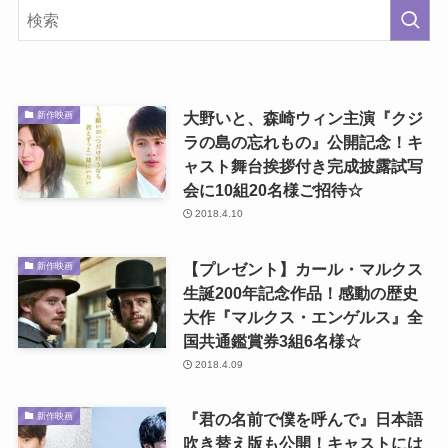
大野いと、森崎ウィン主演『クジ
新作映画
ラの島の忘れもの』公開記念！キ
ャスト舞台挨拶付き完成披露試写
会に10組20名様ご招待☆
2018.4.10
【プレゼント】カール・マルクス
新作映画
生誕200年記念作品！感動の歴史
大作『マルクス・エンゲルス』全
国共通鑑賞券3組6名様☆
2018.4.09
『君の名前で僕を呼んで』日本語
新作映画
吹き替え版も公開！キャストには