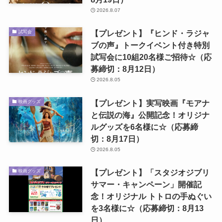
2026.8.07
【プレゼント】『ヒンド・ラジャ
試写会
ブの声』トークイベント付き特別
試写会に10組20名様ご招待☆（応
募締切：8月12日）
2026.8.05
【プレゼント】実写映画『モアナ
映画グッズ
と伝説の海』公開記念！オリジナ
ルグッズを6名様に☆（応募締
切：8月17日）
2026.8.05
【プレゼント】「スタジオジブリ
映画グッズ
サマー・キャンペーン」開催記
念！オリジナル トトロの手ぬぐい
を3名様に☆（応募締切：8月13
日）