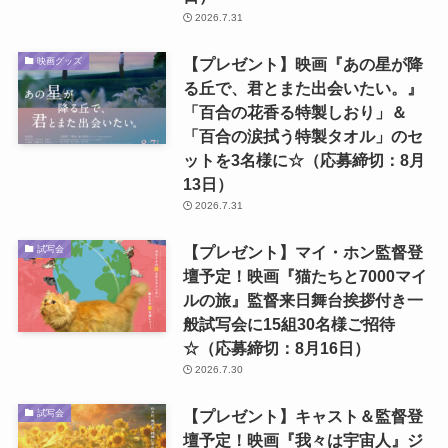
2026.7.31
【プレゼント】映画『あの星が降
映画グッズ
る丘で、君とまた出会いたい。』
「百合の花香る特製しおり」＆
「百合の涙拭う特製タオル」のセ
ットを3名様に☆（応募締切：8月
13日）
2026.7.31
【プレゼント】マイ・ホン監督登
試写会
壇予定！映画『猫たちと7000マイ
ルの旅』監督来日舞台挨拶付き一
般試写会に15組30名様ご招待
☆（応募締切：8月16日）
2026.7.30
【プレゼント】キャスト＆監督登
試写会
壇予定！映画『我々は宇宙人』ジ