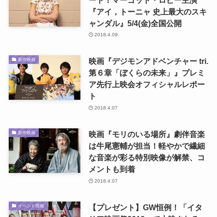
『アイ，トーニャ 史上最大のスキ
ャンダル』5/4(金)全国公開
2018.4.09
映画『デジモンアドベンチャー tri.
新作映画
第６章「ぼくらの未来」』プレミ
ア先行上映会オフィシャルレポー
ト
2018.4.07
映画『モリのいる場所』劇伴音楽
新作映画
は牛尾憲輔が担当！軽やかで繊細
な音楽が彩る特別映像が解禁、コ
メントも到着
2018.4.07
【プレゼント】GW恒例！「イタ
イベント情報