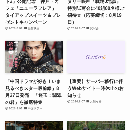
ト2』公開記念 神戸・カ
タリー映画『戦場0地点』
フェ「ニューラフレア」
特別試写会に40組80名様ご
タイアップスイーツ＆プレ
招待☆（応募締切：8月19
ゼントキャンペーン
日）
2026.8.07
新作映画
2026.8.07
試写会
「中国ドラマが好き！いま
【重要】サーバー移行に伴
見るべきスター最前線」8
うWebサイト一時休止のお
月27日発売 「逐玉：翡翠
知らせ
の君」を徹底特集
2026.8.07
お知らせ
2026.8.07
中国ドラマ