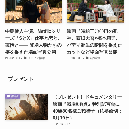
中島健人主演、Netflixシリ
映画『時給三〇〇円の死
ーズ「SとX」仕事と恋と、
神』西畑大吾×福本莉子、
友情と―― 登場人物たちの
バディ誕生の瞬間を捉えた
姿を捉えた場面写真公開
カットなど場面写真公開
2026.8.07
メディア情報
2026.8.07
新作映画
プレゼント
【プレゼント】ドキュメンタリー
試写会
映画『戦場0地点』特別試写会に
40組80名様ご招待☆（応募締切：
8月19日）
2026.8.07