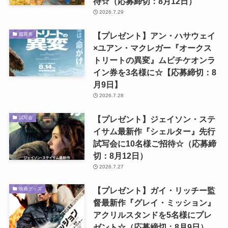
待☆（応募締切：8月12日）
2026.7.29
【プレゼント】アン・ハサウェイ
鑑賞券
×ユアン・マクレガー『オークス
トリートの異変』ムビチケオンラ
イン券を3名様に☆【応募締切：8
月9日】
2026.7.28
【プレゼント】ジェイソン・ステ
試写会
イサム最新作『シェルター』先行
試写会に10名様ご招待☆（応募締
切：8月12日）
2026.7.27
【プレゼント】ガイ・リッチー監
映画グッズ
督最新作『グレイ・ミッション』
アクリルスタンドを5名様にプレ
ゼント☆（応募締切：8月9日）