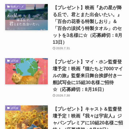
【プレゼント】映画『あの星が降
映画グッズ
る丘で、君とまた出会いたい。』
「百合の花香る特製しおり」＆
「百合の涙拭う特製タオル」のセ
ットを3名様に☆（応募締切：8月
13日）
2026.7.31
【プレゼント】マイ・ホン監督登
試写会
壇予定！映画『猫たちと7000マイ
ルの旅』監督来日舞台挨拶付き一
般試写会に15組30名様ご招待
☆（応募締切：8月16日）
2026.7.30
【プレゼント】キャスト＆監督登
試写会
壇予定！映画『我々は宇宙人』ジ
ャパンプレミアに10組20名様ご招