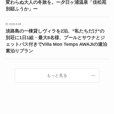
変わらぬ大人の冬旅を。ー夕日ヶ浦温泉「佳松苑
別邸ふうか」ー
2026.8.08
淡路島の一棟貸しヴィラを2泊、”私たちだけ”の
別荘に1日1組・最大8名様、プールとサウナとジ
ェットバス付きでVilla Mon Temps AWAJIの連泊
素泊りプラン
もっと見る