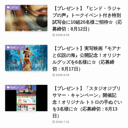
【プレゼント】『ヒンド・ラジャ
試写会
ブの声』トークイベント付き特別
試写会に10組20名様ご招待☆（応
募締切：8月12日）
2026.8.05
【プレゼント】実写映画『モアナ
映画グッズ
と伝説の海』公開記念！オリジナ
ルグッズを6名様に☆（応募締
切：8月17日）
2026.8.05
【プレゼント】「スタジオジブリ
映画グッズ
サマー・キャンペーン」開催記
念！オリジナル トトロの手ぬぐい
を3名様に☆（応募締切：8月13
日）
2026.7.31