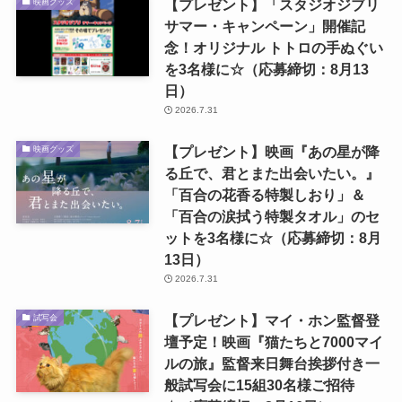
【プレゼント】「スタジオジブリ
映画グッズ
サマー・キャンペーン」開催記
念！オリジナル トトロの手ぬぐい
を3名様に☆（応募締切：8月13
日）
2026.7.31
【プレゼント】映画『あの星が降
映画グッズ
る丘で、君とまた出会いたい。』
「百合の花香る特製しおり」＆
「百合の涙拭う特製タオル」のセ
ットを3名様に☆（応募締切：8月
13日）
2026.7.31
【プレゼント】マイ・ホン監督登
試写会
壇予定！映画『猫たちと7000マイ
ルの旅』監督来日舞台挨拶付き一
般試写会に15組30名様ご招待