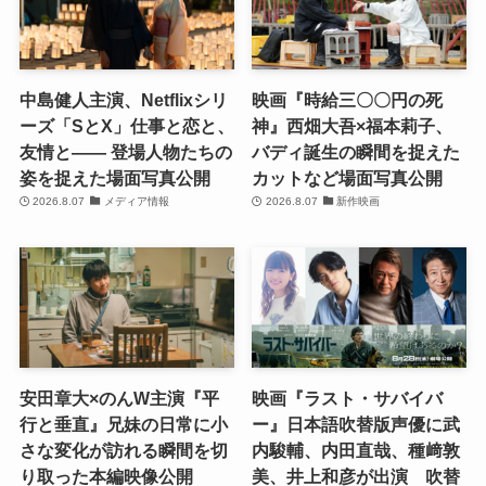
中島健人主演、Netflixシリ
映画『時給三〇〇円の死
ーズ「SとX」仕事と恋と、
神』西畑大吾×福本莉子、
友情と―― 登場人物たちの
バディ誕生の瞬間を捉えた
姿を捉えた場面写真公開
カットなど場面写真公開
2026.8.07
メディア情報
2026.8.07
新作映画
安田章大×のんW主演『平
映画『ラスト・サバイバ
行と垂直』兄妹の日常に小
ー』日本語吹替版声優に武
さな変化が訪れる瞬間を切
内駿輔、内田直哉、種﨑敦
り取った本編映像公開
美、井上和彦が出演 吹替