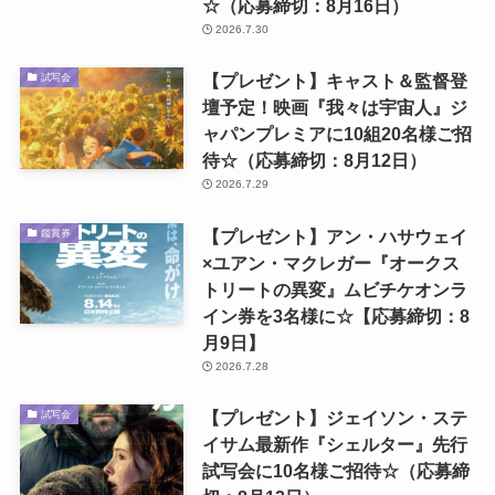
☆（応募締切：8月16日）
2026.7.30
【プレゼント】キャスト＆監督登
試写会
壇予定！映画『我々は宇宙人』ジ
ャパンプレミアに10組20名様ご招
待☆（応募締切：8月12日）
2026.7.29
【プレゼント】アン・ハサウェイ
鑑賞券
×ユアン・マクレガー『オークス
トリートの異変』ムビチケオンラ
イン券を3名様に☆【応募締切：8
月9日】
2026.7.28
【プレゼント】ジェイソン・ステ
試写会
イサム最新作『シェルター』先行
試写会に10名様ご招待☆（応募締