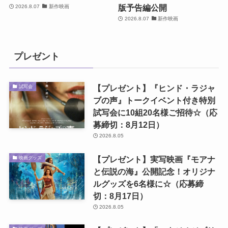
版予告編公開
2026.8.07
新作映画
2026.8.07
新作映画
プレゼント
【プレゼント】『ヒンド・ラジャ
試写会
ブの声』トークイベント付き特別
試写会に10組20名様ご招待☆（応
募締切：8月12日）
2026.8.05
【プレゼント】実写映画『モアナ
映画グッズ
と伝説の海』公開記念！オリジナ
ルグッズを6名様に☆（応募締
切：8月17日）
2026.8.05