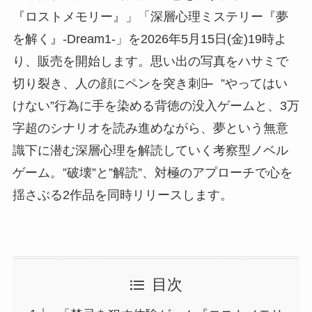
『ロストメモリー』」「深層⼼理ミステリー『夢
を解く』-Dream1-」を2026年5⽉15⽇(⾦)19時よ
り、販売を開始します。思い出の写真をハサミで
切り裂き、⼈の顔にペンを突き刺す̶̶ ”やってはい
けない”⾏為に⼿を染める背徳の没⼊ゲームと、3万
字超のシナリオを読み進めながら、夢という無意
識下に潜む深層⼼理を解読していく考察型ノベル
ゲーム。”破壊”と”解読”、対極のアプローチで⼼を
揺さぶる2作品を同時リリースします。
目次