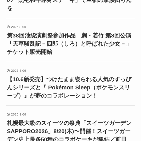
の「黒毛和牛赤身ステーキ」で至福の家族団らん
を
2026.8.06
第38回池袋演劇祭参加作品 劇・若竹 第8回公演
「天草騒乱記－四郎（しろ）と呼ばれた少女－」
チケット販売開始
2026.8.06
【10.6新発売】つけたまま寝られる人気のすっぴ
んシリーズと『 Pokémon Sleep（ポケモンスリ
ープ）』が夢のコラボレーション！
2026.8.06
札幌最大級のスイーツの祭典「スイーツガーデン
SAPPORO2026」8/20(木)〜開催！スイーツガー
デン史上最多50種のコラボケーキが集結／前日