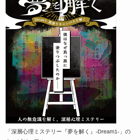
「深層⼼理ミステリー『夢を解く』-Dream1-」の