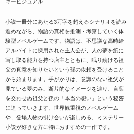
キービジュアル
⼩説⼀冊分にあたる3万字を超えるシナリオを読み
進めながら、物語の真相を推測・考察していく体
験型ノベルゲームです。物語は、不思議な⾼時給
アルバイトに採⽤された主⼈公が、⼈の夢を紙に
写し取る能⼒を持つ店主とともに、眠り続ける祖
⽗の真意を知りたいという孫の依頼を受けること
から始まります。⼿がかりは、意識のない祖⽗が
⾒ている夢のみ。断⽚的なイメージを辿り、⾔葉
を交わせぬ祖⽗と孫の「本当の想い」という秘密
に迫っていきます。世界観重視のノベルゲーム
や、登場⼈物の掛け合いが楽しめる、ミステリー
⼩説が好きな⽅に特におすすめの⼀作です。