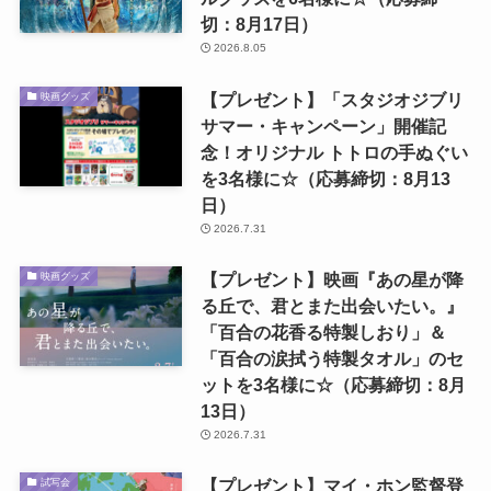
切：8月17日）
2026.8.05
【プレゼント】「スタジオジブリ
映画グッズ
サマー・キャンペーン」開催記
念！オリジナル トトロの手ぬぐい
を3名様に☆（応募締切：8月13
日）
2026.7.31
【プレゼント】映画『あの星が降
映画グッズ
る丘で、君とまた出会いたい。』
「百合の花香る特製しおり」＆
「百合の涙拭う特製タオル」のセ
ットを3名様に☆（応募締切：8月
13日）
2026.7.31
【プレゼント】マイ・ホン監督登
試写会