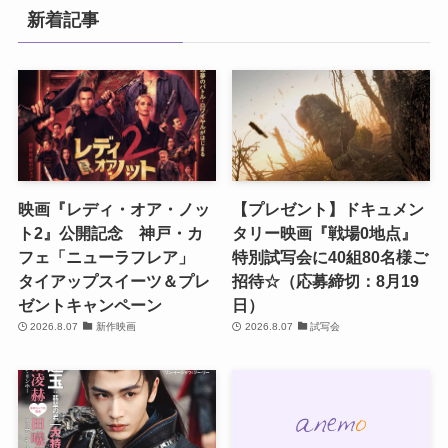
新着記事
映画『レディ・オア・ノッ
【プレゼント】ドキュメン
ト2』公開記念 神戸・カ
タリー映画『戦場0地点』
フェ「ニューラフレア」
特別試写会に40組80名様ご
タイアップスイーツ＆プレ
招待☆（応募締切：8月19
ゼントキャンペーン
日）
2026.8.07
新作映画
2026.8.07
試写会