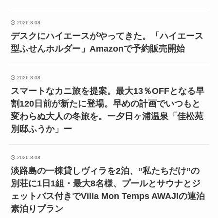
2026.8.08
デスクにハイエースがやってきた。「ハイエース
型ふせんホルダー」Amazonで予約販売開始
2026.8.08
スマートなカニ旅を提案。最大13％OFFとなる早
割120日前が新たに登場。早めの計画でいつもと
変わらぬ大人の冬旅を。ー夕日ヶ浦温泉「佳松苑
別邸ふうか」ー
2026.8.08
淡路島の一棟貸しヴィラを2泊、”私たちだけ”の
別荘に1日1組・最大8名様、プールとサウナとジ
ェットバス付きでVilla Mon Temps AWAJIの連泊
素泊りプラン