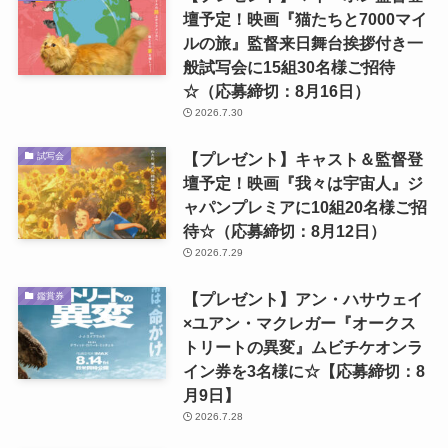
壇予定！映画『猫たちと7000マイ
ルの旅』監督来日舞台挨拶付き一
般試写会に15組30名様ご招待
☆（応募締切：8月16日）
2026.7.30
【プレゼント】キャスト＆監督登
試写会
壇予定！映画『我々は宇宙人』ジ
ャパンプレミアに10組20名様ご招
待☆（応募締切：8月12日）
2026.7.29
【プレゼント】アン・ハサウェイ
鑑賞券
×ユアン・マクレガー『オークス
トリートの異変』ムビチケオンラ
イン券を3名様に☆【応募締切：8
月9日】
2026.7.28