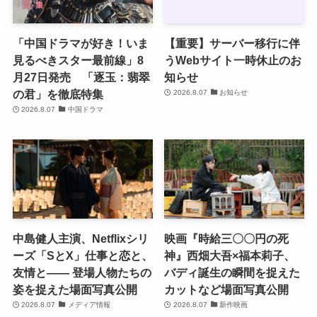
「中国ドラマが好き！いま
【重要】サーバー移行に伴
見るべきスター最前線」8
うWebサイト一時休止のお
月27日発売 「逐玉：翡翠
知らせ
の君」を徹底特集
2026.8.07
お知らせ
2026.8.07
中国ドラマ
中島健人主演、Netflixシリ
映画『時給三〇〇円の死
ーズ「SとX」仕事と恋と、
神』西畑大吾×福本莉子、
友情と―― 登場人物たちの
バディ誕生の瞬間を捉えた
姿を捉えた場面写真公開
カットなど場面写真公開
2026.8.07
メディア情報
2026.8.07
新作映画