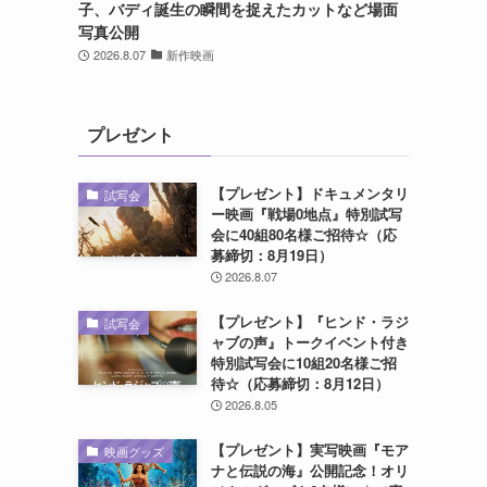
子、バディ誕生の瞬間を捉えたカットなど場面
写真公開
2026.8.07
新作映画
プレゼント
【プレゼント】ドキュメンタリ
試写会
ー映画『戦場0地点』特別試写
会に40組80名様ご招待☆（応
募締切：8月19日）
2026.8.07
【プレゼント】『ヒンド・ラジ
試写会
ャブの声』トークイベント付き
特別試写会に10組20名様ご招
待☆（応募締切：8月12日）
2026.8.05
【プレゼント】実写映画『モア
映画グッズ
ナと伝説の海』公開記念！オリ