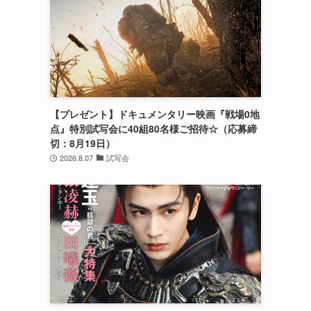
【プレゼント】ドキュメンタリー映画『戦場0地
点』特別試写会に40組80名様ご招待☆（応募締
切：8月19日）
2026.8.07
試写会