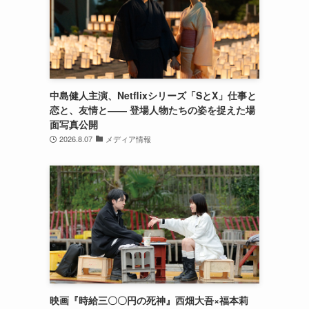
中島健人主演、Netflixシリーズ「SとX」仕事と
恋と、友情と―― 登場人物たちの姿を捉えた場
面写真公開
2026.8.07
メディア情報
映画『時給三〇〇円の死神』西畑大吾×福本莉