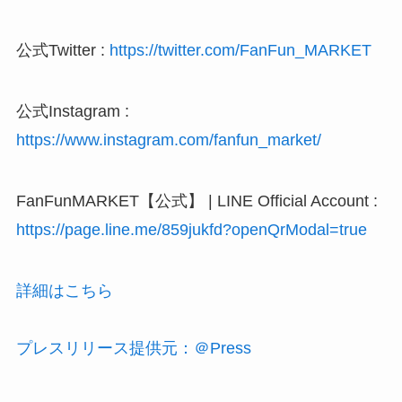
公式Twitter :
https://twitter.com/FanFun_MARKET
公式Instagram :
https://www.instagram.com/fanfun_market/
FanFunMARKET【公式】 | LINE Official Account :
https://page.line.me/859jukfd?openQrModal=true
詳細はこちら
プレスリリース提供元：＠Press