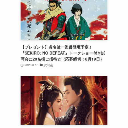
【プレゼント】沓名健一監督登壇予定！
『SEKIRO: NO DEFEAT』トークショー付き試
写会に20名様ご招待☆（応募締切：8月19日）
2026.8.10
試写会