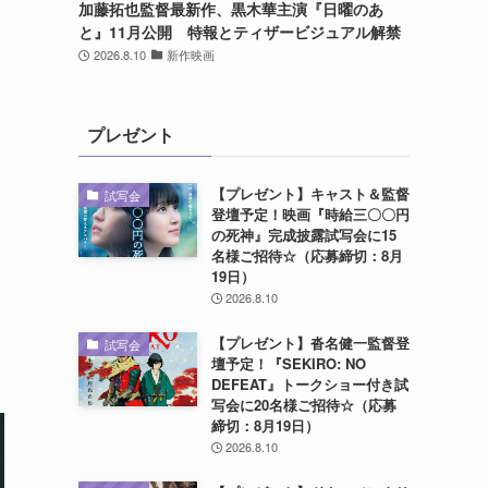
加藤拓也監督最新作、黒木華主演『日曜のあ
と』11月公開 特報とティザービジュアル解禁
2026.8.10
新作映画
プレゼント
【プレゼント】キャスト＆監督
試写会
登壇予定！映画『時給三〇〇円
の死神』完成披露試写会に15
名様ご招待☆（応募締切：8月
19日）
2026.8.10
【プレゼント】沓名健一監督登
試写会
壇予定！『SEKIRO: NO
DEFEAT』トークショー付き試
写会に20名様ご招待☆（応募
締切：8月19日）
2026.8.10