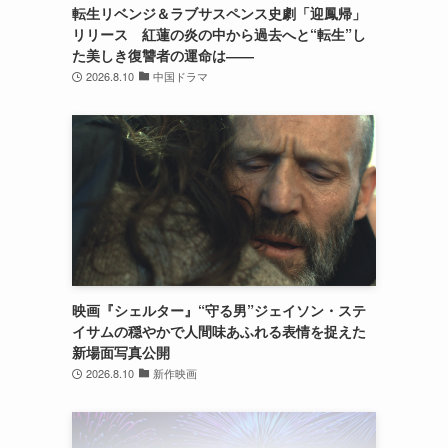
転生リベンジ＆ラブサスペンス史劇「迎鳳帰」
リリース 紅蓮の炎の中から過去へと“転生”し
た美しき復讐者の運命は――
2026.8.10
中国ドラマ
映画『シェルター』“守る男”ジェイソン・ステ
イサムの穏やかで人間味あふれる表情を捉えた
新場面写真公開
2026.8.10
新作映画