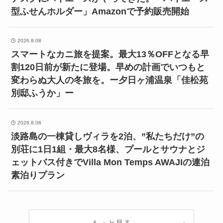
型ふせんホルダー」Amazonで予約販売開始
2026.8.08
スマートなカニ旅を提案。最大13％OFFとなる早
割120日前が新たに登場。早めの計画でいつもと
変わらぬ大人の冬旅を。ー夕日ヶ浦温泉「佳松苑
別邸ふうか」ー
2026.8.08
淡路島の一棟貸しヴィラを2泊、”私たちだけ”の
別荘に1日1組・最大8名様、プールとサウナとジ
ェットバス付きでVilla Mon Temps AWAJIの連泊
素泊りプラン