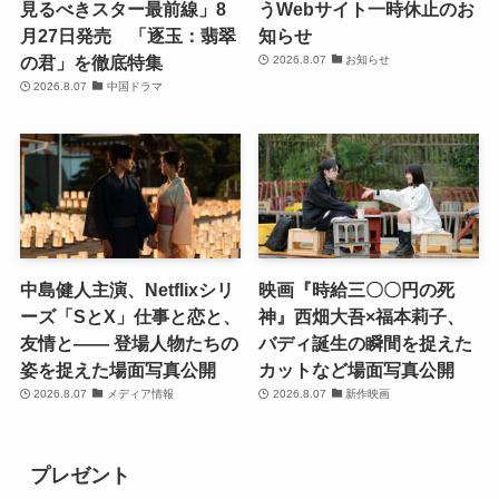
見るべきスター最前線」8
うWebサイト一時休止のお
月27日発売 「逐玉：翡翠
知らせ
の君」を徹底特集
2026.8.07
お知らせ
2026.8.07
中国ドラマ
中島健人主演、Netflixシリ
映画『時給三〇〇円の死
ーズ「SとX」仕事と恋と、
神』西畑大吾×福本莉子、
友情と―― 登場人物たちの
バディ誕生の瞬間を捉えた
姿を捉えた場面写真公開
カットなど場面写真公開
2026.8.07
メディア情報
2026.8.07
新作映画
プレゼント