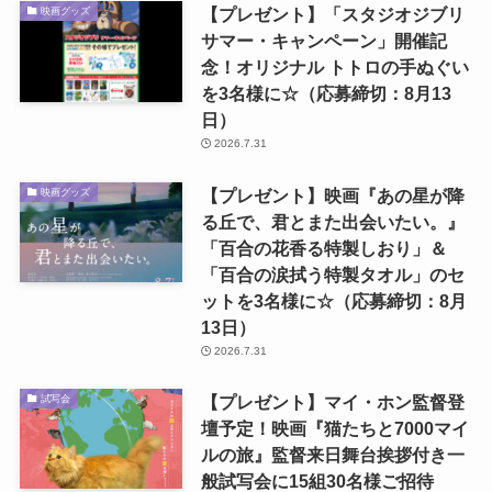
【プレゼント】「スタジオジブリ
映画グッズ
サマー・キャンペーン」開催記
念！オリジナル トトロの手ぬぐい
を3名様に☆（応募締切：8月13
日）
2026.7.31
【プレゼント】映画『あの星が降
映画グッズ
る丘で、君とまた出会いたい。』
「百合の花香る特製しおり」＆
「百合の涙拭う特製タオル」のセ
ットを3名様に☆（応募締切：8月
13日）
2026.7.31
【プレゼント】マイ・ホン監督登
試写会
壇予定！映画『猫たちと7000マイ
ルの旅』監督来日舞台挨拶付き一
般試写会に15組30名様ご招待