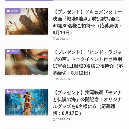
【プレゼント】ドキュメンタリー
試写会
映画『戦場0地点』特別試写会に
40組80名様ご招待☆（応募締切：
8月19日）
2026.8.07
【プレゼント】『ヒンド・ラジャ
試写会
ブの声』トークイベント付き特別
試写会に10組20名様ご招待☆（応
募締切：8月12日）
2026.8.05
【プレゼント】実写映画『モアナ
映画グッズ
と伝説の海』公開記念！オリジナ
ルグッズを6名様に☆（応募締
切：8月17日）
2026.8.05