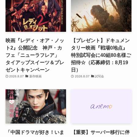
映画『レディ・オア・ノッ
【プレゼント】ドキュメン
ト2』公開記念 神戸・カ
タリー映画『戦場0地点』
フェ「ニューラフレア」
特別試写会に40組80名様ご
タイアップスイーツ＆プレ
招待☆（応募締切：8月19
ゼントキャンペーン
日）
2026.8.07
新作映画
2026.8.07
試写会
「中国ドラマが好き！いま
【重要】サーバー移行に伴