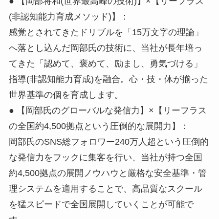
● 【岡部将和(世界最高峰の技術)】×【リーフラス
(非認知能力育成メソッド)】：
感覚とされてきたドリブルを「15万文字の理論」
へ落とし込んだ岡部氏の技術に、当社が長年培っ
てきた「認めて、褒めて、励まし、勇気づける」
指導(非認知能力育成)を融合。心・技・体が揃った
世界基準の個を育成します。
● 【岡部氏のグローバルな発信力】×【リーフラス
の全国約4,500拠点という圧倒的な展開力】：
岡部氏のSNS総フォロワー240万人超という圧倒的
な発信力をフックに集客を行い、当社が持つ全国
約4,500拠点の展開ノウハウと厳格な安全基準・管
理システムを適用することで、高品質なスクール
を猛スピードで全国展開していくことが可能で