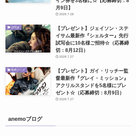
イン券を3名様に☆【応募締切：8
月9日】
2026.7.28
【プレゼント】ジェイソン・ステ
試写会
イサム最新作『シェルター』先行
試写会に10名様ご招待☆（応募締
切：8月12日）
2026.7.27
【プレゼント】ガイ・リッチー監
映画グッズ
督最新作『グレイ・ミッション』
アクリルスタンドを5名様にプレ
ゼント☆（応募締切：8月9日）
2026.7.27
anemoブログ