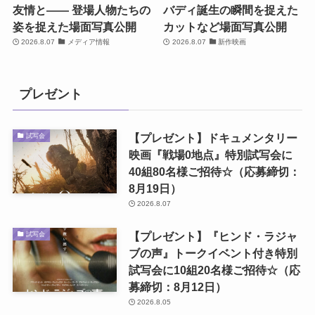
友情と―― 登場人物たちの
バディ誕生の瞬間を捉えた
姿を捉えた場面写真公開
カットなど場面写真公開
2026.8.07
メディア情報
2026.8.07
新作映画
プレゼント
【プレゼント】ドキュメンタリー
試写会
映画『戦場0地点』特別試写会に
40組80名様ご招待☆（応募締切：
8月19日）
2026.8.07
【プレゼント】『ヒンド・ラジャ
試写会
ブの声』トークイベント付き特別
試写会に10組20名様ご招待☆（応
募締切：8月12日）
2026.8.05