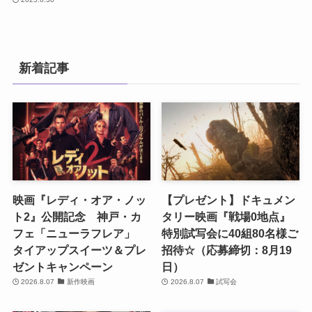
新着記事
映画『レディ・オア・ノッ
【プレゼント】ドキュメン
ト2』公開記念 神戸・カ
タリー映画『戦場0地点』
フェ「ニューラフレア」
特別試写会に40組80名様ご
タイアップスイーツ＆プレ
招待☆（応募締切：8月19
ゼントキャンペーン
日）
2026.8.07
新作映画
2026.8.07
試写会