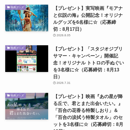
【プレゼント】実写映画『モアナ
映画グッズ
と伝説の海』公開記念！オリジナ
ルグッズを6名様に☆（応募締
切：8月17日）
2026.8.05
【プレゼント】「スタジオジブリ
映画グッズ
サマー・キャンペーン」開催記
念！オリジナル トトロの手ぬぐい
を3名様に☆（応募締切：8月13
日）
2026.7.31
【プレゼント】映画『あの星が降
映画グッズ
る丘で、君とまた出会いたい。』
「百合の花香る特製しおり」＆
「百合の涙拭う特製タオル」のセ
ットを3名様に☆（応募締切：8月