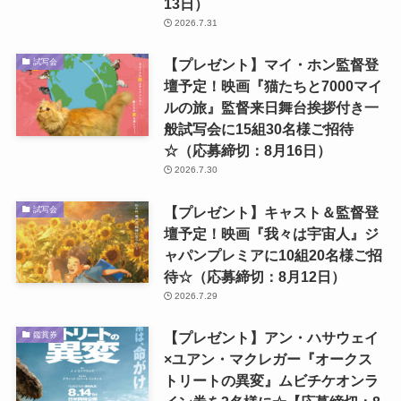
13日）
2026.7.31
【プレゼント】マイ・ホン監督登
試写会
壇予定！映画『猫たちと7000マイ
ルの旅』監督来日舞台挨拶付き一
般試写会に15組30名様ご招待
☆（応募締切：8月16日）
2026.7.30
【プレゼント】キャスト＆監督登
試写会
壇予定！映画『我々は宇宙人』ジ
ャパンプレミアに10組20名様ご招
待☆（応募締切：8月12日）
2026.7.29
【プレゼント】アン・ハサウェイ
鑑賞券
×ユアン・マクレガー『オークス
トリートの異変』ムビチケオンラ