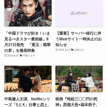
「中国ドラマが好き！いま
【重要】サーバー移行に伴
見るべきスター最前線」8
うWebサイト一時休止のお
月27日発売 「逐玉：翡翠
知らせ
の君」を徹底特集
2026.8.07
お知らせ
2026.8.07
中国ドラマ
中島健人主演、Netflixシリ
映画『時給三〇〇円の死
ーズ「SとX」仕事と恋と、
神』西畑大吾×福本莉子、